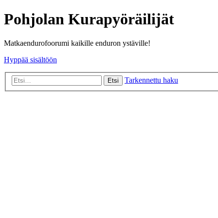
Pohjolan Kurapyöräilijät
Matkaendurofoorumi kaikille enduron ystäville!
Hyppää sisältöön
Tarkennettu haku
Etsi