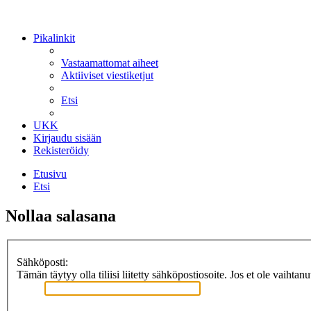
Pikalinkit
Vastaamattomat aiheet
Aktiiviset viestiketjut
Etsi
UKK
Kirjaudu sisään
Rekisteröidy
Etusivu
Etsi
Nollaa salasana
Sähköposti:
Tämän täytyy olla tiliisi liitetty sähköpostiosoite. Jos et ole vaihtan