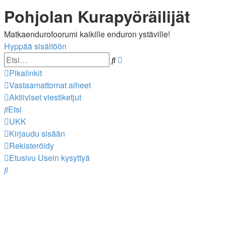
Pohjolan Kurapyöräilijät
Matkaendurofoorumi kaikille enduron ystäville!
Hyppää sisältöön
Tarkennettu
Etsi
haku
Pikalinkit
Vastaamattomat aiheet
Aktiiviset viestiketjut
Etsi
UKK
Kirjaudu sisään
Rekisteröidy
Etusivu
Usein kysyttyä
Etsi