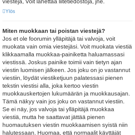
viestejä, Voit lähettää liitetiedostoja, jne.
Ylös
Miten muokkaan tai poistan viestejä?
Jos et ole foorumin ylläpitäjä tai valvoja, voit
muokata vain omia viestejäsi. Voit muokata viestiä
klikkaamalla muokkaa-painiketta haluamassasi
viestissä. Joskus painike toimii vain tietyn ajan
viestin luomisen jälkeen. Jos joku on jo vastannut
viestiin, löydät viestiketjuun palatessasi pienen
tekstin viestisi alla, joka kertoo viestin
muokkauskertojen lukumäärän ja muokkausajan.
Tämä näkyy vain jos joku on vastannut viestiin.
Se ei näy, jos valvoja tai ylläpitäjä muokkaa
viestiä, mutta he saattavat jättää pienen
huomautuksen viestin muokkaamisen syistä niin
halutessaan. Huomaa, että normaalit käyttäjät