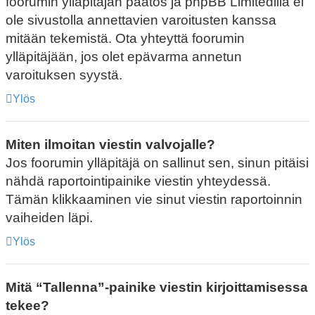
foorumin ylläpitäjän päätös ja phpBB Limitedillä ei
ole sivustolla annettavien varoitusten kanssa
mitään tekemistä. Ota yhteyttä foorumin
ylläpitäjään, jos olet epävarma annetun
varoituksen syystä.
Ylös
Miten ilmoitan viestin valvojalle?
Jos foorumin ylläpitäjä on sallinut sen, sinun pitäisi
nähdä raportointipainike viestin yhteydessä.
Tämän klikkaaminen vie sinut viestin raportoinnin
vaiheiden läpi.
Ylös
Mitä “Tallenna”-painike viestin kirjoittamisessa
tekee?