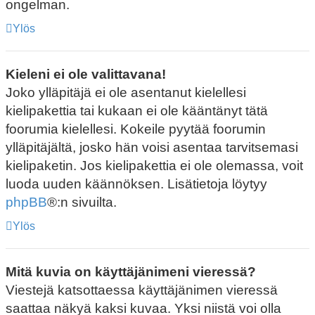
ongelman.
Ylös
Kieleni ei ole valittavana!
Joko ylläpitäjä ei ole asentanut kielellesi
kielipakettia tai kukaan ei ole kääntänyt tätä
foorumia kielellesi. Kokeile pyytää foorumin
ylläpitäjältä, josko hän voisi asentaa tarvitsemasi
kielipaketin. Jos kielipakettia ei ole olemassa, voit
luoda uuden käännöksen. Lisätietoja löytyy
phpBB
®:n sivuilta.
Ylös
Mitä kuvia on käyttäjänimeni vieressä?
Viestejä katsottaessa käyttäjänimen vieressä
saattaa näkyä kaksi kuvaa. Yksi niistä voi olla