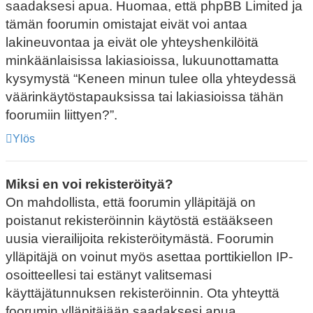
saadaksesi apua. Huomaa, että phpBB Limited ja
tämän foorumin omistajat eivät voi antaa
lakineuvontaa ja eivät ole yhteyshenkilöitä
minkäänlaisissa lakiasioissa, lukuunottamatta
kysymystä “Keneen minun tulee olla yhteydessä
väärinkäytöstapauksissa tai lakiasioissa tähän
foorumiin liittyen?”.
Ylös
Miksi en voi rekisteröityä?
On mahdollista, että foorumin ylläpitäjä on
poistanut rekisteröinnin käytöstä estääkseen
uusia vierailijoita rekisteröitymästä. Foorumin
ylläpitäjä on voinut myös asettaa porttikiellon IP-
osoitteellesi tai estänyt valitsemasi
käyttäjätunnuksen rekisteröinnin. Ota yhteyttä
foorumin ylläpitäjään saadaksesi apua.