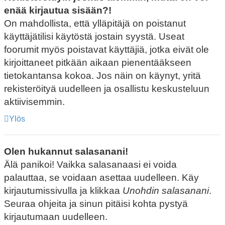
enää kirjautua sisään?!
On mahdollista, että ylläpitäjä on poistanut
käyttäjätilisi käytöstä jostain syystä. Useat
foorumit myös poistavat käyttäjiä, jotka eivät ole
kirjoittaneet pitkään aikaan pienentääkseen
tietokantansa kokoa. Jos näin on käynyt, yritä
rekisteröityä uudelleen ja osallistu keskusteluun
aktiivisemmin.
Ylös
Olen hukannut salasanani!
Älä panikoi! Vaikka salasanaasi ei voida
palauttaa, se voidaan asettaa uudelleen. Käy
kirjautumissivulla ja klikkaa
Unohdin salasanani
.
Seuraa ohjeita ja sinun pitäisi kohta pystyä
kirjautumaan uudelleen.