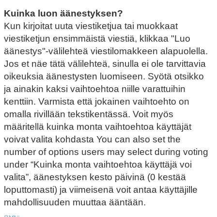
Kuinka luon äänestyksen?
Kun kirjoitat uuta viestiketjua tai muokkaat
viestiketjun ensimmäistä viestiä, klikkaa "Luo
äänestys"-välilehteä viestilomakkeen alapuolella.
Jos et näe tätä välilehteä, sinulla ei ole tarvittavia
oikeuksia äänestysten luomiseen. Syötä otsikko
ja ainakin kaksi vaihtoehtoa niille varattuihin
kenttiin. Varmista että jokainen vaihtoehto on
omalla rivillään tekstikentässä. Voit myös
määritellä kuinka monta vaihtoehtoa käyttäjät
voivat valita kohdasta You can also set the
number of options users may select during voting
under “Kuinka monta vaihtoehtoa käyttäjä voi
valita”, äänestyksen kesto päivinä (0 kestää
loputtomasti) ja viimeisenä voit antaa käyttäjille
mahdollisuuden muuttaa ääntään.