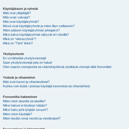
Käyttäjätasot ja ryhmät
Mitä ovat ylläpitäjät?
Mitä ovatr valvojat?
Mitä ovat käyttäjäryhmät?
Missä ovat käyttäjäryhmät ja miten liityn sellaiseen?
Miten pääsen käyttäjäryhmän johtajaksi?
Miksi jotkut käyttäjäryhmät näkyvät eri väreillä?
Mikä on “oletusryhmä”?
Mikä on “Tiimi” linkki?
Yksityisviestit
En voi lähettää yksityisviestejä!
Saan yksityisviestejä joita en halua!
Olen saanut roskapostia tai väärinkäytöksiä sisältäviä viestejä tältä foorumilta!
Ystävät ja vihamiehet
Mitä ovat kaveri ja vihamieslistat?
Kuinka voin lisätä / poistaa käyttäjiä kavereista tai vihamiehistä
Foorumilta hakeminen
Miten etsin alueelta tai alueilta?
Miksi hakuni ei löytänyt mitään?
Miksi haku johti tyhjään sivuun!?
Miten etsin käyttäjiä?
Miten löydän omat viestini ja viestiketjuni?