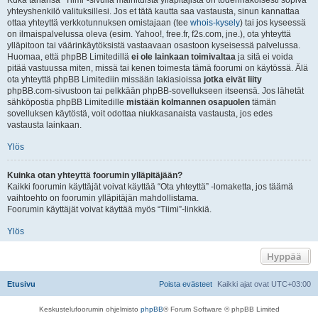
Kuka tahansa “Tiimi”-sivulla mainituista ylläpitäjistä on todennäköisesti sopiva
yhteyshenkilö valituksillesi. Jos et tätä kautta saa vastausta, sinun kannattaa
ottaa yhteyttä verkkotunnuksen omistajaan (tee
whois-kysely
) tai jos kyseessä
on ilmaispalvelussa oleva (esim. Yahoo!, free.fr, f2s.com, jne.), ota yhteyttä
ylläpitoon tai väärinkäytöksistä vastaavaan osastoon kyseisessä palvelussa.
Huomaa, että phpBB Limitedillä
ei ole lainkaan toimivaltaa
ja sitä ei voida
pitää vastuussa miten, missä tai kenen toimesta tämä foorumi on käytössä. Älä
ota yhteyttä phpBB Limitediin missään lakiasioissa
jotka eivät liity
phpBB.com-sivustoon tai pelkkään phpBB-sovellukseen itseensä. Jos lähetät
sähköpostia phpBB Limitedille
mistään kolmannen osapuolen
tämän
sovelluksen käytöstä, voit odottaa niukkasanaista vastausta, jos edes
vastausta lainkaan.
Ylös
Kuinka otan yhteyttä foorumin ylläpitäjään?
Kaikki foorumin käyttäjät voivat käyttää “Ota yhteyttä” -lomaketta, jos täämä
vaihtoehto on foorumin ylläpitäjän mahdollistama.
Foorumin käyttäjät voivat käyttää myös “Tiimi”-linkkiä.
Ylös
Hyppää
Etusivu
Poista evästeet
Kaikki ajat ovat
UTC+03:00
Keskustelufoorumin ohjelmisto
phpBB
® Forum Software © phpBB Limited