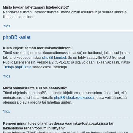
Mistä löydän lähettämäni liitetiedostot?
Nähdäksesi listan liitetiedostoistasi, mene omiin asetuksiin ja seuraa linkkejä
liitetiedostot-osioon.
Ylös
phpBB -asiat
Kuka kirjoitti tämän foorumisovelluksen?
Tämä sovellus (sen muokkaamattomassa tilassa) on tuottanut, julkaissut ja sen
tekijänoikeudet omistaa
phpBB Limited
. Se on tehty saataville GNU General
Public Licensenssin, versiolla 2 (GPL-2.0) ja sitä voidaan jakaa vapaasti. Katso
Tietoja phpBB:stä
saadaksesi lisätietoja.
Ylös
Miksi ominaisuutta X ei ole saatavilla?
Tämä ohjelmisto on phpBB Limitedin kirjoittama ja lisensoima. Jos uskot, että
ominaisuus tulisi lisätä, vieraile
phpBB ideakeskuksessa
, jossa voit äänestää
olemassa olevia ideoita tai lähettää uuden.
Ylös
Keneen minun tulee olla yhteydessä väärinkäytöstapauksissa tai
lakiasioissa tähän foorumiin liittyen?