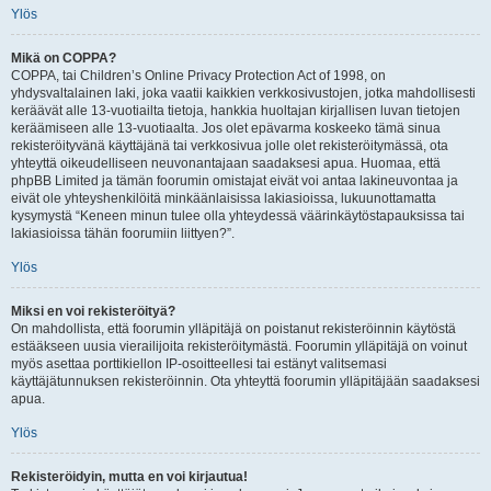
Ylös
Mikä on COPPA?
COPPA, tai Children’s Online Privacy Protection Act of 1998, on
yhdysvaltalainen laki, joka vaatii kaikkien verkkosivustojen, jotka mahdollisesti
keräävät alle 13-vuotiailta tietoja, hankkia huoltajan kirjallisen luvan tietojen
keräämiseen alle 13-vuotiaalta. Jos olet epävarma koskeeko tämä sinua
rekisteröityvänä käyttäjänä tai verkkosivua jolle olet rekisteröitymässä, ota
yhteyttä oikeudelliseen neuvonantajaan saadaksesi apua. Huomaa, että
phpBB Limited ja tämän foorumin omistajat eivät voi antaa lakineuvontaa ja
eivät ole yhteyshenkilöitä minkäänlaisissa lakiasioissa, lukuunottamatta
kysymystä “Keneen minun tulee olla yhteydessä väärinkäytöstapauksissa tai
lakiasioissa tähän foorumiin liittyen?”.
Ylös
Miksi en voi rekisteröityä?
On mahdollista, että foorumin ylläpitäjä on poistanut rekisteröinnin käytöstä
estääkseen uusia vierailijoita rekisteröitymästä. Foorumin ylläpitäjä on voinut
myös asettaa porttikiellon IP-osoitteellesi tai estänyt valitsemasi
käyttäjätunnuksen rekisteröinnin. Ota yhteyttä foorumin ylläpitäjään saadaksesi
apua.
Ylös
Rekisteröidyin, mutta en voi kirjautua!