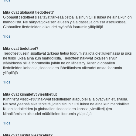
Ylös
Mitä ovat globaalit tiedotteet?
Globaalit tiedotteet sisältävät tärkeää tietoa ja sinun tulisi lukea ne aina kun on
mahdolista. Ne näkyvät jokaisen alueen ylälaidassa ja omissa asetuksissa.
Globaalien tiedotteiden oikeudet myöntää foorumin ylläpitäjä.
Ylös
Mitä ovat tiedotteet?
Tiedotteet usein sisältävät tärkeää tietoa foorumista jota olet lukemassa ja siksi
ne tulisi lukea aina kun mahdollista. Tiedotteet näkyvät jokaisen sivun
ylälaidassa niillä foorumeilla joihin ne on lähetetty. Kuten globaalien
tiedotteiden kohdalla, tiedotteiden lähettämisen oikeudet antaa foorumin
ylläpitäjä.
Ylös
Mitä ovat kiinnitetyt viestiketjut
Kiinnitetyt viestiketjut näkyvät tiedotteiden alapuolella ja ovat vain etusivulla.
Ne ovat yleensä aika tärkeitä, joten sinun tulisi lukea ne aina kun mahdollista.
Kuten tiedotteiden ja globaalien tiedotteiden kanssa, viestiketjujen
kiinnittämisen oikeudet määrittelee foorumin ylläpitäjä.
Ylös
Mitä ovat lukitut viestiketjut?