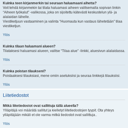
Kuinka teen kirjanmerkin tai seuraan haluamaani aihetta?
Voit tehdä kirjanmekin tai tilata haluamasi aiheen valitsemalla sopivan linkin
“Aiheen työkalut” -valikossa, joka on sijoitettu kätevästi keskustelun ylä- ja
alalaidan lähelle.
Viestiketjuun vastaaminen ja valinta “Huomauta kun vastaus lähetetään” tilaa
viestiketjun.
Ylös
Kuinka tilaan haluamani alueen?
Tilataksesi haluamasi alueen, valitse “Tilaa alue” -linkki, aluesivun alalaidassa.
Ylös
Kuinka poistan tilaukseni?
Poistaaksesi tilauksiasi, mene omiin asetuksiisi ja seuraa linkkejä tilauksiisi.
Ylös
Liitetiedostot
Mitkä liitetiedostot ovat sallittuja tällä alueella?
Ylläpitäjä voi määrätä sallitut ja kielletyt liitetiedostojen tyypit. Ota yhteys
ylläpitäjään mikäli et ole varma mitkä tiedostot ovat sallittuja..
Ylös