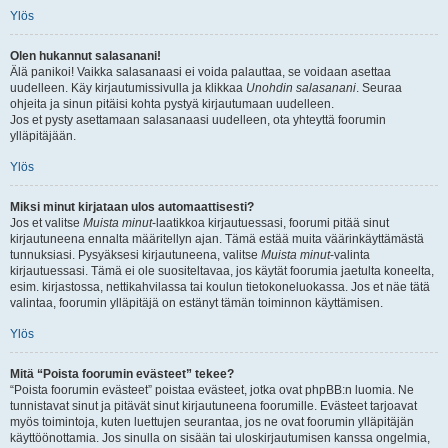
Ylös
Olen hukannut salasanani!
Älä panikoi! Vaikka salasanaasi ei voida palauttaa, se voidaan asettaa
uudelleen. Käy kirjautumissivulla ja klikkaa
Unohdin salasanani
. Seuraa
ohjeita ja sinun pitäisi kohta pystyä kirjautumaan uudelleen.
Jos et pysty asettamaan salasanaasi uudelleen, ota yhteyttä foorumin
ylläpitäjään.
Ylös
Miksi minut kirjataan ulos automaattisesti?
Jos et valitse
Muista minut
-laatikkoa kirjautuessasi, foorumi pitää sinut
kirjautuneena ennalta määritellyn ajan. Tämä estää muita väärinkäyttämästä
tunnuksiasi. Pysyäksesi kirjautuneena, valitse
Muista minut
-valinta
kirjautuessasi. Tämä ei ole suositeltavaa, jos käytät foorumia jaetulta koneelta,
esim. kirjastossa, nettikahvilassa tai koulun tietokoneluokassa. Jos et näe tätä
valintaa, foorumin ylläpitäjä on estänyt tämän toiminnon käyttämisen.
Ylös
Mitä “Poista foorumin evästeet” tekee?
“Poista foorumin evästeet” poistaa evästeet, jotka ovat phpBB:n luomia. Ne
tunnistavat sinut ja pitävät sinut kirjautuneena foorumille. Evästeet tarjoavat
myös toimintoja, kuten luettujen seurantaa, jos ne ovat foorumin ylläpitäjän
käyttöönottamia. Jos sinulla on sisään tai uloskirjautumisen kanssa ongelmia,