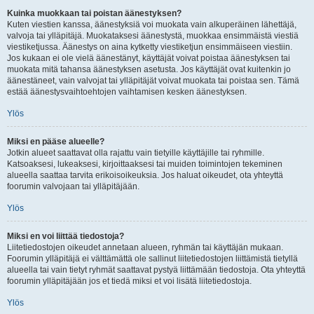
Kuinka muokkaan tai poistan äänestyksen?
Kuten viestien kanssa, äänestyksiä voi muokata vain alkuperäinen lähettäjä,
valvoja tai ylläpitäjä. Muokataksesi äänestystä, muokkaa ensimmäistä viestiä
viestiketjussa. Äänestys on aina kytketty viestiketjun ensimmäiseen viestiin.
Jos kukaan ei ole vielä äänestänyt, käyttäjät voivat poistaa äänestyksen tai
muokata mitä tahansa äänestyksen asetusta. Jos käyttäjät ovat kuitenkin jo
äänestäneet, vain valvojat tai ylläpitäjät voivat muokata tai poistaa sen. Tämä
estää äänestysvaihtoehtojen vaihtamisen kesken äänestyksen.
Ylös
Miksi en pääse alueelle?
Jotkin alueet saattavat olla rajattu vain tietyille käyttäjille tai ryhmille.
Katsoaksesi, lukeaksesi, kirjoittaaksesi tai muiden toimintojen tekeminen
alueella saattaa tarvita erikoisoikeuksia. Jos haluat oikeudet, ota yhteyttä
foorumin valvojaan tai ylläpitäjään.
Ylös
Miksi en voi liittää tiedostoja?
Liitetiedostojen oikeudet annetaan alueen, ryhmän tai käyttäjän mukaan.
Foorumin ylläpitäjä ei välttämättä ole sallinut liitetiedostojen liittämistä tietyllä
alueella tai vain tietyt ryhmät saattavat pystyä liittämään tiedostoja. Ota yhteyttä
foorumin ylläpitäjään jos et tiedä miksi et voi lisätä liitetiedostoja.
Ylös