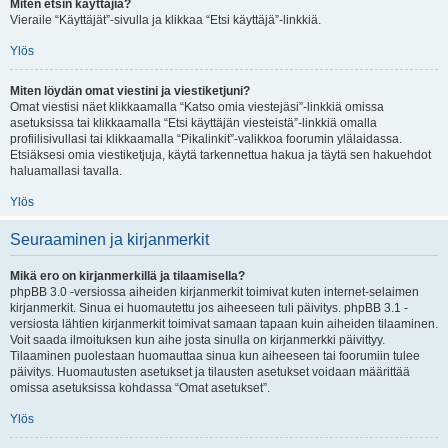
Miten etsin käyttäjiä?
Vieraile “Käyttäjät”-sivulla ja klikkaa “Etsi käyttäjä”-linkkiä.
Ylös
Miten löydän omat viestini ja viestiketjuni?
Omat viestisi näet klikkaamalla “Katso omia viestejäsi”-linkkiä omissa
asetuksissa tai klikkaamalla “Etsi käyttäjän viesteistä”-linkkiä omalla
profiilisivullasi tai klikkaamalla “Pikalinkit”-valikkoa foorumin ylälaidassa.
Etsiäksesi omia viestiketjuja, käytä tarkennettua hakua ja täytä sen hakuehdot
haluamallasi tavalla.
Ylös
Seuraaminen ja kirjanmerkit
Mikä ero on kirjanmerkillä ja tilaamisella?
phpBB 3.0 -versiossa aiheiden kirjanmerkit toimivat kuten internet-selaimen
kirjanmerkit. Sinua ei huomautettu jos aiheeseen tuli päivitys. phpBB 3.1 -
versiosta lähtien kirjanmerkit toimivat samaan tapaan kuin aiheiden tilaaminen.
Voit saada ilmoituksen kun aihe josta sinulla on kirjanmerkki päivittyy.
Tilaaminen puolestaan huomauttaa sinua kun aiheeseen tai foorumiin tulee
päivitys. Huomautusten asetukset ja tilausten asetukset voidaan määrittää
omissa asetuksissa kohdassa “Omat asetukset”.
Ylös