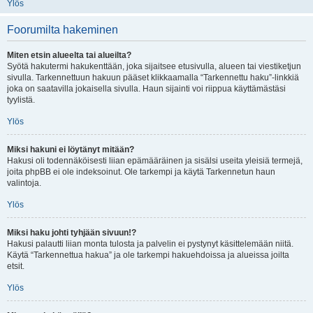
Ylös
Foorumilta hakeminen
Miten etsin alueelta tai alueilta?
Syötä hakutermi hakukenttään, joka sijaitsee etusivulla, alueen tai viestiketjun
sivulla. Tarkennettuun hakuun pääset klikkaamalla “Tarkennettu haku”-linkkiä
joka on saatavilla jokaisella sivulla. Haun sijainti voi riippua käyttämästäsi
tyylistä.
Ylös
Miksi hakuni ei löytänyt mitään?
Hakusi oli todennäköisesti liian epämääräinen ja sisälsi useita yleisiä termejä,
joita phpBB ei ole indeksoinut. Ole tarkempi ja käytä Tarkennetun haun
valintoja.
Ylös
Miksi haku johti tyhjään sivuun!?
Hakusi palautti liian monta tulosta ja palvelin ei pystynyt käsittelemään niitä.
Käytä “Tarkennettua hakua” ja ole tarkempi hakuehdoissa ja alueissa joilta
etsit.
Ylös