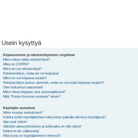
Usein kysyttyä
Kirjautumisen ja rekisteröitymisen ongelmat
Miksi minun pitää rekisteröityä?
Mikä on COPPA?
Miksi en voi rekisteröityä?
Rekisteröidyin, mutta en voi kirjautua!
Miksi en voi kirjautua sisään?
Rekisteröidyin joskus aiemmin, mutta en voi enää kirjautua sisään?!
Olen hukannut salasanani!
Miksi minut kirjataan ulos automaattisesti?
Mitä “Poista foorumin evästeet” tekee?
Käyttäjän asetukset
Miten muutan asetuksiani?
Kuinka estän käyttäjänimeni näkymisen paikalla olevissa käyttäjissä?
Ajat ovat väärin!
Vaihdoin aikavyöhykkeen ja kellonaika on silti väärin!
Kieleni ei ole valittavana!
Mitä kuvia on käyttäjänimeni vieressä?