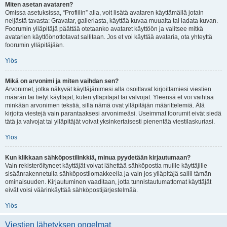
Miten asetan avataren?
Omissa asetuksissa, “Profiilin” alla, voit lisätä avataren käyttämällä jotain
neljästä tavasta: Gravatar, galleriasta, käyttää kuvaa muualta tai ladata kuvan.
Foorumin ylläpitäjä päättää otetaanko avataret käyttöön ja valitsee mitkä
avatarien käyttöönottotavat sallitaan. Jos et voi käyttää avataria, ota yhteyttä
foorumin ylläpitäjään.
Ylös
Mikä on arvonimi ja miten vaihdan sen?
Arvonimet, jotka näkyvät käyttäjänimesi alla osoittavat kirjoittamiesi viestien
määrän tai tietyt käyttäjät, kuten ylläpitäjät tai valvojat. Yleensä et voi vaihtaa
minkään arvonimen tekstiä, sillä nämä ovat ylläpitäjän määrittelemiä. Älä
kirjoita viestejä vain parantaaksesi arvonimeäsi. Useimmat foorumit eivät siedä
tätä ja valvojat tai ylläpitäjät voivat yksinkertaisesti pienentää viestilaskuriasi.
Ylös
Kun klikkaan sähköpostilinkkiä, minua pyydetään kirjautumaan?
Vain rekisteröityneet käyttäjät voivat lähettää sähköpostia muille käyttäjille
sisäänrakennetulla sähköpostilomakkeella ja vain jos ylläpitäjä sallii tämän
ominaisuuden. Kirjautuminen vaaditaan, jotta tunnistautumattomat käyttäjät
eivät voisi väärinkäyttää sähköpostijärjestelmää.
Ylös
Viestien lähetyksen ongelmat