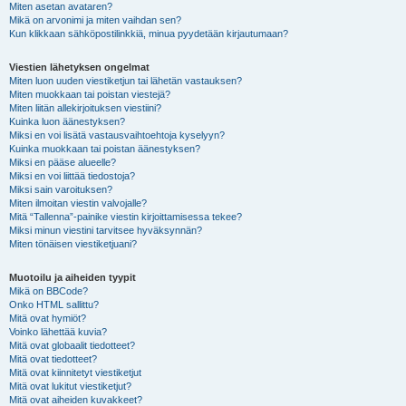
Miten asetan avataren?
Mikä on arvonimi ja miten vaihdan sen?
Kun klikkaan sähköpostilinkkiä, minua pyydetään kirjautumaan?
Viestien lähetyksen ongelmat
Miten luon uuden viestiketjun tai lähetän vastauksen?
Miten muokkaan tai poistan viestejä?
Miten liitän allekirjoituksen viestiini?
Kuinka luon äänestyksen?
Miksi en voi lisätä vastausvaihtoehtoja kyselyyn?
Kuinka muokkaan tai poistan äänestyksen?
Miksi en pääse alueelle?
Miksi en voi liittää tiedostoja?
Miksi sain varoituksen?
Miten ilmoitan viestin valvojalle?
Mitä “Tallenna”-painike viestin kirjoittamisessa tekee?
Miksi minun viestini tarvitsee hyväksynnän?
Miten tönäisen viestiketjuani?
Muotoilu ja aiheiden tyypit
Mikä on BBCode?
Onko HTML sallittu?
Mitä ovat hymiöt?
Voinko lähettää kuvia?
Mitä ovat globaalit tiedotteet?
Mitä ovat tiedotteet?
Mitä ovat kiinnitetyt viestiketjut
Mitä ovat lukitut viestiketjut?
Mitä ovat aiheiden kuvakkeet?