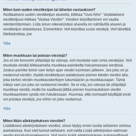
Miten luon uuden viestiketjun tai lähetän vastauksen?
Aloittaaksesi uuden viestiketjun alueella, klikkaa "Uusi Aihe". Vastataksesi
viestiketjuun klikkaa "Vastaa Viestiin". Viestien kirjoittaminen voi vaatia
rekisteröitymisen. Lista sinun oikeuksistasi alueella on nähtävillä alueen ja
viestiketjun alalaidassa. Esimerkiksi: Voit kirjoittaa uusia viestejä, Voit lähettää
liitetiedostoja, jne.
Ylös
Miten muokkaan tai poistan viestejä?
Jos et ole foorumin ylläpitäjä tai valvoja, voit muokata vain omia viestejäsi. Voit
muokata viestiä klikkaamalla muokkaa-painiketta haluamassasi viestissä.
Joskus painike toimii vain tietyn ajan viestin luomisen jälkeen. Jos joku on jo
vastannut viestiin, löydät viestiketjuun palatessasi pienen tekstin viestisi alla,
joka kertoo viestin muokkauskertojen lukumäärän ja muokkausajan. Tämä
näkyy vain jos joku on vastannut viestiin. Se ei näy, jos valvoja tai ylläpitäjä
muokkaa viestiä, mutta he saattavat jättää pienen huomautuksen viestin
muokkaamisen syistä niin halutessaan. Huomaa, että normaalit käyttäjät eivät
voi poistaa viestejä, jos niihin on joku vastannut.
Ylös
Miten liitän allekirjoituksen viestiini?
Lisätäksesi allekirjoituksen viestiisi, sinun täytyy ensin luoda sellainen omissa
asetuksissa. Kun olet luonut sellaisen, voit valita
Lisää allekirjoitus
-valinnan
viestin kirjoituslomakkeessa. Voit myös lisätä allekirjoituksen automaattisesti