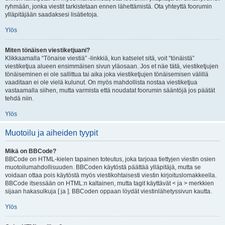
ryhmään, jonka viestit tarkistetaan ennen lähettämistä. Ota yhteyttä foorumin
ylläpitäjään saadaksesi lisätietoja.
Ylös
Miten tönäisen viestiketjuani?
Klikkaamalla “Tönaise viestiä” -linkkiä, kun katselet sitä, voit “tönäistä”
viestiketjua alueen ensimmäisen sivun yläosaan. Jos et näe tätä, viestiketjujen
tönäiseminen ei ole sallittua tai aika joka viestiketjujen tönäisemisen välillä
vaaditaan ei ole vielä kulunut. On myös mahdollista nostaa viestiketjua
vastaamalla siihen, mutta varmista että noudatat foorumin sääntöjä jos päätät
tehdä niin.
Ylös
Muotoilu ja aiheiden tyypit
Mikä on BBCode?
BBCode on HTML-kielen tapainen toteutus, joka tarjoaa tiettyjen viestin osien
muotoilumahdollisuuden. BBCoden käytöstä päättää ylläpitäjä, mutta se
voidaan ottaa pois käytöstä myös viestikohtaisesti viestin kirjoituslomakkeella.
BBCode itsessään on HTML:n kaltainen, mutta tagit käyttävät < ja > merkkien
sijaan hakasulkuja [ ja ]. BBCoden oppaan löydät viestinlähetyssivun kautta.
Ylös