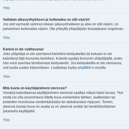
Ylös
Vaihdoin aikavyöhykkeen ja kellonaika on silti väärin!
Jos olet varmasti valinnut oikean aikavyöhykkeen ja aika on silti väärin, on
palvelimen kellonaika väärin. Ota yhteyttä ylläpitäjään korjataksesi ongelman.
Ylös
Kieleni ei ole valittavana!
Joko ylläpitäjä ei ole asentanut kielellesi kielipakettia tai kukaan ei ole
kääntänyt tätä foorumia kielellesi. Kokeile pyytää foorumin ylläpitäjältä, josko
hän voisi asentaa tarvitsemasi kielipaketin. Jos kielipakettia ei ole olemassa,
voit luoda uuden käännöksen. Lisätietoja löytyy
phpBB
®:n sivuilta.
Ylös
Mitä kuvia on käyttäjänimeni vieressä?
Viestejä katsottaessa käyttäjänimen vieressä saattaa näkyä kaksi kuvaa. Yksi
niistä voi olla arvonimeesi liitetty kuva esimerkiksi tähtien, laatikoiden tai
pisteiden muodossa viestimäärästäsi tai statuksestasi riippuen. Toinen,
yleensä isompi kuva on avatar ja on yleensä uniikki tai henkilökohtainen
jokaisella käyttäjällä.
Ylös