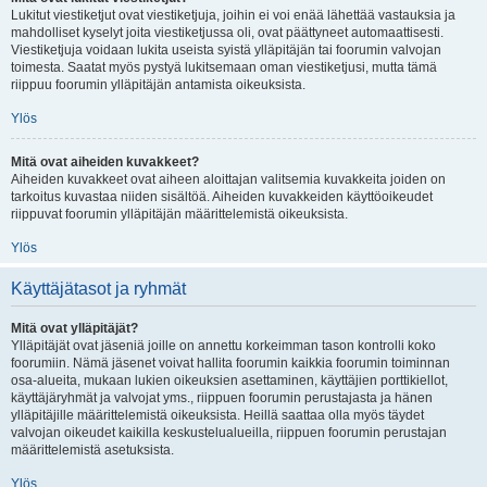
Lukitut viestiketjut ovat viestiketjuja, joihin ei voi enää lähettää vastauksia ja
mahdolliset kyselyt joita viestiketjussa oli, ovat päättyneet automaattisesti.
Viestiketjuja voidaan lukita useista syistä ylläpitäjän tai foorumin valvojan
toimesta. Saatat myös pystyä lukitsemaan oman viestiketjusi, mutta tämä
riippuu foorumin ylläpitäjän antamista oikeuksista.
Ylös
Mitä ovat aiheiden kuvakkeet?
Aiheiden kuvakkeet ovat aiheen aloittajan valitsemia kuvakkeita joiden on
tarkoitus kuvastaa niiden sisältöä. Aiheiden kuvakkeiden käyttöoikeudet
riippuvat foorumin ylläpitäjän määrittelemistä oikeuksista.
Ylös
Käyttäjätasot ja ryhmät
Mitä ovat ylläpitäjät?
Ylläpitäjät ovat jäseniä joille on annettu korkeimman tason kontrolli koko
foorumiin. Nämä jäsenet voivat hallita foorumin kaikkia foorumin toiminnan
osa-alueita, mukaan lukien oikeuksien asettaminen, käyttäjien porttikiellot,
käyttäjäryhmät ja valvojat yms., riippuen foorumin perustajasta ja hänen
ylläpitäjille määrittelemistä oikeuksista. Heillä saattaa olla myös täydet
valvojan oikeudet kaikilla keskustelualueilla, riippuen foorumin perustajan
määrittelemistä asetuksista.
Ylös