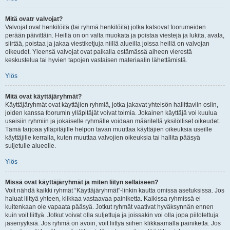
Mitä ovatr valvojat?
Valvojat ovat henkilöitä (tai ryhmä henkilöitä) jotka katsovat foorumeiden
perään päivittäin. Heillä on on valta muokata ja poistaa viestejä ja lukita, avata,
siirtää, poistaa ja jakaa viestiketjuja niillä alueilla joissa heillä on valvojan
oikeudet. Yleensä valvojat ovat paikalla estämässä aiheen vierestä
keskustelua tai hyvien tapojen vastaisen materiaalin lähettämistä.
Ylös
Mitä ovat käyttäjäryhmät?
Käyttäjäryhmät ovat käyttäjien ryhmiä, jotka jakavat yhteisön hallittaviin osiin,
joiden kanssa foorumin ylläpitäjät voivat toimia. Jokainen käyttäjä voi kuulua
useisiin ryhmiin ja jokaiselle ryhmälle voidaan määritellä yksilölliset oikeudet.
Tämä tarjoaa ylläpitäjille helpon tavan muuttaa käyttäjien oikeuksia useille
käyttäjille kerralla, kuten muuttaa valvojien oikeuksia tai hallita pääsyä
suljetulle alueelle.
Ylös
Missä ovat käyttäjäryhmät ja miten liityn sellaiseen?
Voit nähdä kaikki ryhmät “Käyttäjäryhmät”-linkin kautta omissa asetuksissa. Jos
haluat liittyä yhteen, klikkaa vastaavaa painiketta. Kaikissa ryhmissä ei
kuitenkaan ole vapaata pääsyä. Jotkut ryhmät vaativat hyväksynnän ennen
kuin voit liittyä. Jotkut voivat olla suljettuja ja joissakin voi olla jopa piilotettuja
jäsenyyksiä. Jos ryhmä on avoin, voit liittyä siihen klikkaamalla painiketta. Jos