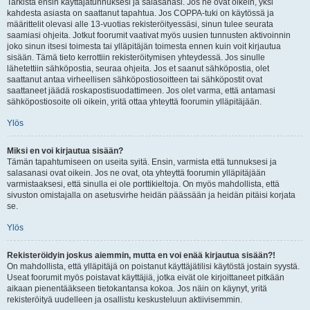
Tarkista ensin käyttäjätunnuksesi ja salasanasi. Jos ne ovat oikein, yksi
kahdesta asiasta on saattanut tapahtua. Jos COPPA-tuki on käytössä ja
määrittelit olevasi alle 13-vuotias rekisteröityessäsi, sinun tulee seurata
saamiasi ohjeita. Jotkut foorumit vaativat myös uusien tunnusten aktivoinnin
joko sinun itsesi toimesta tai ylläpitäjän toimesta ennen kuin voit kirjautua
sisään. Tämä tieto kerrottiin rekisteröitymisen yhteydessä. Jos sinulle
lähetettiin sähköpostia, seuraa ohjeita. Jos et saanut sähköpostia, olet
saattanut antaa virheellisen sähköpostiosoitteen tai sähköpostit ovat
saattaneet jäädä roskapostisuodattimeen. Jos olet varma, että antamasi
sähköpostiosoite oli oikein, yritä ottaa yhteyttä foorumin ylläpitäjään.
Ylös
Miksi en voi kirjautua sisään?
Tämän tapahtumiseen on useita syitä. Ensin, varmista että tunnuksesi ja
salasanasi ovat oikein. Jos ne ovat, ota yhteyttä foorumin ylläpitäjään
varmistaaksesi, että sinulla ei ole porttikieltoja. On myös mahdollista, että
sivuston omistajalla on asetusvirhe heidän päässään ja heidän pitäisi korjata
se.
Ylös
Rekisteröidyin joskus aiemmin, mutta en voi enää kirjautua sisään?!
On mahdollista, että ylläpitäjä on poistanut käyttäjätilisi käytöstä jostain syystä.
Useat foorumit myös poistavat käyttäjiä, jotka eivät ole kirjoittaneet pitkään
aikaan pienentääkseen tietokantansa kokoa. Jos näin on käynyt, yritä
rekisteröityä uudelleen ja osallistu keskusteluun aktiivisemmin.