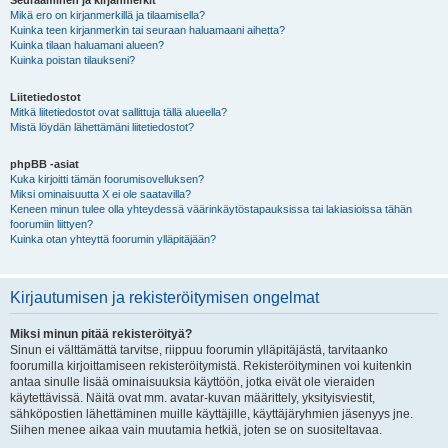
Seuraaminen ja kirjanmerkit
Mikä ero on kirjanmerkillä ja tilaamisella?
Kuinka teen kirjanmerkin tai seuraan haluamaani aihetta?
Kuinka tilaan haluamani alueen?
Kuinka poistan tilaukseni?
Liitetiedostot
Mitkä liitetiedostot ovat sallittuja tällä alueella?
Mistä löydän lähettämäni liitetiedostot?
phpBB -asiat
Kuka kirjoitti tämän foorumisovelluksen?
Miksi ominaisuutta X ei ole saatavilla?
Keneen minun tulee olla yhteydessä väärinkäytöstapauksissa tai lakiasioissa tähän
foorumiin liittyen?
Kuinka otan yhteyttä foorumin ylläpitäjään?
Kirjautumisen ja rekisteröitymisen ongelmat
Miksi minun pitää rekisteröityä?
Sinun ei välttämättä tarvitse, riippuu foorumin ylläpitäjästä, tarvitaanko
foorumilla kirjoittamiseen rekisteröitymistä. Rekisteröityminen voi kuitenkin
antaa sinulle lisää ominaisuuksia käyttöön, jotka eivät ole vieraiden
käytettävissä. Näitä ovat mm. avatar-kuvan määrittely, yksityisviestit,
sähköpostien lähettäminen muille käyttäjille, käyttäjäryhmien jäsenyys jne.
Siihen menee aikaa vain muutamia hetkiä, joten se on suositeltavaa.