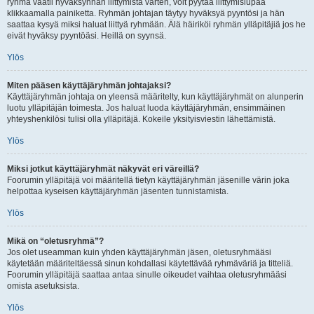
ryhmä vaatii hyväksynnän liittymistä varten, voit pyytää liittymislupaa
klikkaamalla painiketta. Ryhmän johtajan täytyy hyväksyä pyyntösi ja hän
saattaa kysyä miksi haluat liittyä ryhmään. Älä häiriköi ryhmän ylläpitäjiä jos he
eivät hyväksy pyyntöäsi. Heillä on syynsä.
Ylös
Miten pääsen käyttäjäryhmän johtajaksi?
Käyttäjäryhmän johtaja on yleensä määritelty, kun käyttäjäryhmät on alunperin
luotu ylläpitäjän toimesta. Jos haluat luoda käyttäjäryhmän, ensimmäinen
yhteyshenkilösi tulisi olla ylläpitäjä. Kokeile yksityisviestin lähettämistä.
Ylös
Miksi jotkut käyttäjäryhmät näkyvät eri väreillä?
Foorumin ylläpitäjä voi määritellä tietyn käyttäjäryhmän jäsenille värin joka
helpottaa kyseisen käyttäjäryhmän jäsenten tunnistamista.
Ylös
Mikä on “oletusryhmä”?
Jos olet useamman kuin yhden käyttäjäryhmän jäsen, oletusryhmääsi
käytetään määriteltäessä sinun kohdallasi käytettävää ryhmäväriä ja titteliä.
Foorumin ylläpitäjä saattaa antaa sinulle oikeudet vaihtaa oletusryhmääsi
omista asetuksista.
Ylös