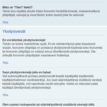
Mikä on “Tiimi” linkki?
Tämä sivu näyttää sinulle listan foorumin henkilökunnasta, mukaanluettuna
ylläpitäjät, valvojat ja muut tiedot, kuten alueet joita he valvovat.
Ylös
Yksityisviestit
En voi lähettää yksityisviestejä!
Tähän on kolme mahdollista syytä. Et ole rekisteröitynyt ja/tai kirjautunut
sisään, foorumin ylläpitäjä on poistanut yksityisviestit käytöstä koko foorumilta
tai foorumin ylläpitäjä on estänyt sinua lähettämästä yksityisviestejä. Ota
yhteyttä foorumin ylläpitäjään saadaksesi lisätietoja.
Ylös
Saan yksityisviestejä joita en halua!
Voit automaattisesti poistaa yksityisviestit tietyltä käyttäjältä käyttämällä
käyttäjänhallinnan viestisääntöjä. Jos saat väärinkäytöksiä sisältäviä viestejä
tietyltä käyttäjältä, voit raportoida viestit valvojille. Heillä on oikeudet estää
käyttäjiä lähettämästä yksityisviestejä.
Ylös
Olen saanut roskapostia tai väärinkäytöksiä sisältäviä viestejä tältä