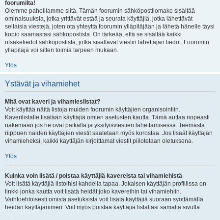
foorumilta!
Olemme pahoillamme siitä. Tämän foorumin sähköpostilomake sisältää
ominaisuuksia, jotka yrittävät estää ja seurata käyttäjiä, jotka lähettävät
sellaisia viestejä, joten ota yhteyttä foorumin ylläpitäjään ja lähetä hänelle täysi
kopio saamastasi sähköpostista. On tärkeää, että se sisältää kaikki
otsaketiedot sähköpostista, jotka sisältävät viestin lähettäjän tiedot. Foorumin
ylläpitäjä voi sitten toimia tarpeen mukaan.
Ylös
Ystävät ja vihamiehet
Mitä ovat kaveri ja vihamieslistat?
Voit käyttää näitä listoja muiden foorumin käyttäjien organisointiin.
Kaverilistalle lisätään käyttäjiä omien asetusten kautta. Tämä auttaa nopeasti
näkemään jos he ovat paikalla ja yksityisviestien lähettämisessä. Teemasta
riippuen näiden käyttäjien viestit saatetaan myös korostaa. Jos lisäät käyttäjän
vihamieheksi, kaikki käyttäjän kirjoittamat viestit piilotetaan oletuksena.
Ylös
Kuinka voin lisätä / poistaa käyttäjiä kavereista tai vihamiehistä
Voit lisätä käyttäjiä listoihisi kahdella tapaa. Jokaisen käyttäjän profiilissa on
linkki jonka kautta voit lisätä heidät joko kavereihin tai vihamiehiin.
Vaihtoehtoisesti omista asetuksista voit lisätä käyttäjiä suoraan syöttämällä
heidän käyttäjänimen. Voit myös poistaa käyttäjiä listaltasi samalta sivulta.