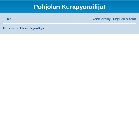
Pohjolan Kurapyöräilijät
UKK
Rekisteröidy
Kirjaudu sisään
E
Etusivu
Usein kysyttyä
t
s
i