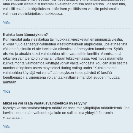
aina kaikkiin viesteihisi tekemällä valinnan omissa asetuksissa. Jos teet niin,
voit silti estää allekirjoituksen liittämisen yksittäiseen viestiin poistamalla
valinnan viestinkirjoituslomakkeessa.
Ylös
Kuinka luon äänestyksen?
Kun kirjoitat uuta viestiketjua tai muokkaat viestiketjun ensimmäistä viestiä,
klikkaa "Luo äänestys"-välilehteä viestilomakkeen alapuolella. Jos et näe tätä
välilehteä, sinulla ei ole tarvittavia oikeuksia äänestysten luomiseen. Syötä
otsikko ja ainakin kaksi vaihtoehtoa niille varattuihin kenttiin. Varmista että
jokainen vaihtoehto on omalla rivillään tekstikentässä. Voit myös määritellä
kuinka monta vaihtoehtoa käyttäjät voivat valita kohdasta You can also set the
number of options users may select during voting under “Kuinka monta
vaihtoehtoa käyttäjä voi valita”, äänestyksen kesto päivinä (0 kestää
loputtomasti) ja viimeisenä voit antaa käyttäjille mahdollisuuden muuttaa
ääntään.
Ylös
Miksi en voi lisätä vastausvaihtoehtoja kyselyyn?
Kyselyn vastausvaihtoehtojen määrä on foorumin ylläpitäjän määrittelemä. Jos
tarvitset enemmän vaihtoehtoja kuin on sallittu, ota yhteyttä foorumin
ylläpitäjään.
Ylös