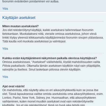
foorumin evästeiden poistaminen voi auttaa.
Ylös
Käyttäjän asetukset
Miten muutan asetuksiani?
Jos olet rekisteröitynyt käyttäjä, kaikki asetuksesi tallennetaan foorumin
tietokantaan. Muokataksesi niitä, vieraile omissa asetuksissa, johon vievä
linkki löytyy yleensä klikkaamalla käyttäjänimeäsi foorumin sivujen ylälaidassa.
Tätä kautta voit muokata asetuksiasi ja valintojasi.
Ylös
Kuinka estän käyttäjänimeni näkymisen paikalla olevissa käyttäjissä?
Omissa asetuksissasi, “Asetukset”-välilehdellä, löydät mahdollisuuden valita
Piilota paikallaolo
. Ottamalla tämän asetuksen käyttöön näyt vain ylläpitäjille,
valvojille ja itsellesi. Sinut lasketaan piilossa oleviin käyttäjiin.
Ylös
Ajat ovat väärin!
On mahdollista, että näytetty aika on eri aikavyöhykkeeltä kuin se jossa itse
olet. Tässä tapauksessa valitse omista asetuksista oma aikavyöhykkeesi, esim.
Lontoo, Pariisi, New York, Sidney, jne. Huomaathan, että aikavyöhykkeen
vaihtaminen, kuten monet muutkin asetukset ovat vain rekisteröityneille
käyttäjille. Jos et ole rekisteröitynyt, tämä on hyvä aika tehdä niin.