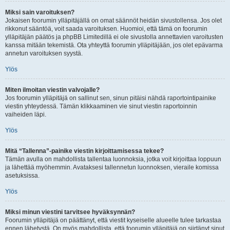
Miksi sain varoituksen?
Jokaisen foorumin ylläpitäjällä on omat säännöt heidän sivustollensa. Jos olet
rikkonut sääntöä, voit saada varoituksen. Huomioi, että tämä on foorumin
ylläpitäjän päätös ja phpBB Limitedillä ei ole sivustolla annettavien varoitusten
kanssa mitään tekemistä. Ota yhteyttä foorumin ylläpitäjään, jos olet epävarma
annetun varoituksen syystä.
Ylös
Miten ilmoitan viestin valvojalle?
Jos foorumin ylläpitäjä on sallinut sen, sinun pitäisi nähdä raportointipainike
viestin yhteydessä. Tämän klikkaaminen vie sinut viestin raportoinnin
vaiheiden läpi.
Ylös
Mitä “Tallenna”-painike viestin kirjoittamisessa tekee?
Tämän avulla on mahdollista tallentaa luonnoksia, jotka voit kirjoittaa loppuun
ja lähettää myöhemmin. Avataksesi tallennetun luonnoksen, vieraile komissa
asetuksissa.
Ylös
Miksi minun viestini tarvitsee hyväksynnän?
Foorumin ylläpitäjä on päättänyt, että viestit kyseiselle alueelle tulee tarkastaa
ennen lähetystä. On myös mahdollista, että foorumin ylläpitäjä on siirtänyt sinut