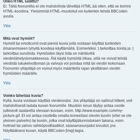
Onko HTML sallittu?
Ei. Tällä foorumilla ei ole mahdollista lähettää HTML:ää siten, että se toimisi
HTML-koodina. Yleisimmät HTML-muotoilut voi kuitenkin tehdä BBCoden
avulla.
Ylös
Mitä ovat hymiöt?
Hymiöt tai emoticonit ovat pieniä kuvia joita voidaan käyttää tunteiden
ilmaisemiseen lyhyitä koodeja käyttämällä. Esimerkiksi :) tarkoittaa iloista ja :(
tarkoittaa surullista. Hymiöiden täysi lista on nähtävillä
viestinlähetyslomakkeessa. Älä käytä hymiöitä liikaa, sillä ne voivat tehdä
viestistä lukukelvottoman ja valvoja voi poistaa niitä tai viestin kokonaan.
Foorumin ylläpitäjä on voinut myös määritellä rajan yksittäisen viestin
hymiöiden määrälle.
Ylös
Voinko lähettää kuvia?
Kyllä, kuvia voidaan käyttää viesteissäsi. Jos ylläpitäjä on sallinut liitteet, voit
mahdollisesti ladata kuvan foorumille. Muutoin sinun täytyy antaa osoite
julkisesti saatavilla olevaan kuvaan, esim. http://www.example.com/my-
picture.gif. Et voi antaa osoitetta omalla koneellasi oleviin kuviin (ellei se ole
yleinen palvelin) tai kuviin, jotka ovat käyttäjätunnistuksen takana, esim.
hotmail tai yahoo sähköpostilaatikot, salasanasuojatut sivustot, jne.
Näyttääksesi kuvan, käytä BBCoden [img]-tagia.