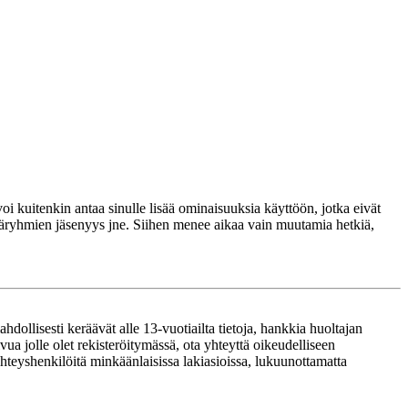
voi kuitenkin antaa sinulle lisää ominaisuuksia käyttöön, jotka eivät
täjäryhmien jäsenyys jne. Siihen menee aikaa vain muutamia hetkiä,
ollisesti keräävät alle 13-vuotiailta tietoja, hankkia huoltajan
ua jolle olet rekisteröitymässä, ota yhteyttä oikeudelliseen
teyshenkilöitä minkäänlaisissa lakiasioissa, lukuunottamatta