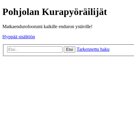
Pohjolan Kurapyöräilijät
Matkaendurofoorumi kaikille enduron ystäville!
Hyppää sisältöön
Tarkennettu haku
Etsi