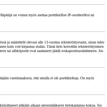
läpitäjä on voinut myös asettaa porttikiellon IP-osoitteellesi tai
ä ja määrittelit olevasi alle 13-vuotias rekisteröityessäsi, sinun tulee
nnen kuin voit kirjautua sisään. Tämä tieto kerrottiin rekisteröitymisen
itteen tai sähköpostit ovat saattaneet jäädä roskapostisuodattimeen. Jos
äjään varmistaaksesi, että sinulla ei ole porttikieltoja. On myös
le kirjoittaneet pitkään aikaan pienentääkseen tietokantansa kokoa. Jos