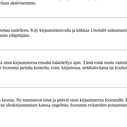
teluun aktiivisemmin.
asettaa uudelleen. Käy kirjautumissivulla ja klikkaa
Unohdin salasanani
umin ylläpitäjään.
tää sinut kirjautuneena ennalta määritellyn ajan. Tämä estää muita vääri
ät foorumia jaetulta koneelta, esim. kirjastossa, nettikahvilassa tai koulu
luomia. Ne tunnistavat sinut ja pitävät sinut kirjautuneena foorumille. E
n tai uloskirjautumisen kanssa ongelmia, foorumin evästeiden poistamine