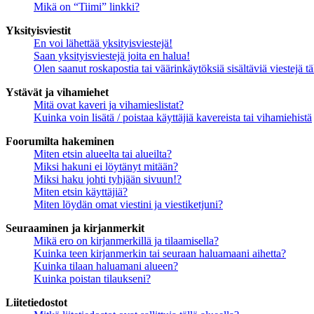
Mikä on “Tiimi” linkki?
Yksityisviestit
En voi lähettää yksityisviestejä!
Saan yksityisviestejä joita en halua!
Olen saanut roskapostia tai väärinkäytöksiä sisältäviä viestejä tä
Ystävät ja vihamiehet
Mitä ovat kaveri ja vihamieslistat?
Kuinka voin lisätä / poistaa käyttäjiä kavereista tai vihamiehistä
Foorumilta hakeminen
Miten etsin alueelta tai alueilta?
Miksi hakuni ei löytänyt mitään?
Miksi haku johti tyhjään sivuun!?
Miten etsin käyttäjiä?
Miten löydän omat viestini ja viestiketjuni?
Seuraaminen ja kirjanmerkit
Mikä ero on kirjanmerkillä ja tilaamisella?
Kuinka teen kirjanmerkin tai seuraan haluamaani aihetta?
Kuinka tilaan haluamani alueen?
Kuinka poistan tilaukseni?
Liitetiedostot