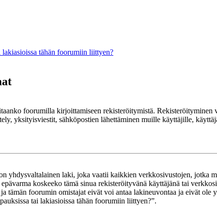
lakiasioissa tähän foorumiin liittyen?
mat
rvitaanko foorumilla kirjoittamiseen rekisteröitymistä. Rekisteröityminen 
ely, yksityisviestit, sähköpostien lähettäminen muille käyttäjille, käyt
yhdysvaltalainen laki, joka vaatii kaikkien verkkosivustojen, jotka mahd
et epävarma koskeeko tämä sinua rekisteröityvänä käyttäjänä tai verkkosiv
tämän foorumin omistajat eivät voi antaa lakineuvontaa ja eivät ole yh
ksissa tai lakiasioissa tähän foorumiin liittyen?”.