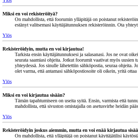
Ylös
Miksi en voi rekisteröityä?
On mahdollista, että foorumin ylläpitäjä on poistanut rekisteröinn
estänyt valitsemasi käyttäjätunnuksen rekisteröinnin. Ota yhteyt
Ylös
Rekisteröidyin, mutta en voi kirjautua!
Tarkista ensin käyttäjätunnuksesi ja salasanasi. Jos ne ovat oike
seurata saamiasi ohjeita. Jotkut foorumit vaativat myös uusien tu
yhteydessä. Jos sinulle lähetettiin sähköpostia, seuraa ohjeita. 
olet varma, että antamasi sähköpostiosoite oli oikein, yritä ottaa
Ylös
Miksi en voi kirjautua sisään?
Tämän tapahtumiseen on useita syitä. Ensin, varmista että tunnuks
mahdollista, että sivuston omistajalla on asetusvirhe heidän pääss
Ylös
Rekisteröidyin joskus aiemmin, mutta en voi enää kirjautua sisä
On mahdollista, että ylläpitäjä on poistanut käyttäjätilisi käytö