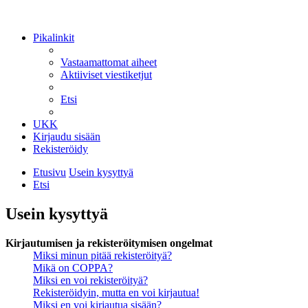
Pikalinkit
Vastaamattomat aiheet
Aktiiviset viestiketjut
Etsi
UKK
Kirjaudu sisään
Rekisteröidy
Etusivu
Usein kysyttyä
Etsi
Usein kysyttyä
Kirjautumisen ja rekisteröitymisen ongelmat
Miksi minun pitää rekisteröityä?
Mikä on COPPA?
Miksi en voi rekisteröityä?
Rekisteröidyin, mutta en voi kirjautua!
Miksi en voi kirjautua sisään?