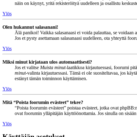
näin on käynyt, yritä rekisteröityä uudelleen ja osallistu keskus
Ylös
Olen hukannut salasanani!
Älä panikoi! Vaikka salasanaasi ei voida palauttaa, se voidaan 
Jos et pysty asettamaan salasanaasi uudelleen, ota yhteyttä foor
Ylös
Miksi minut kirjataan ulos automaattisesti?
Jos et valitse
Muista minut
-laatikkoa kirjautuessasi, foorumi pi
minut
-valinta kirjautuessasi. Tämä ei ole suositeltavaa, jos käyt
estänyt tämän toiminnon käyttämisen.
Ylös
Mitä “Poista foorumin evästeet” tekee?
“Poista foorumin evästeet” poistaa evästeet, jotka ovat phpBB:n 
ovat foorumin ylläpitäjän käyttöönottamia. Jos sinulla on sisää
Ylös
Käyttäjän asetukset