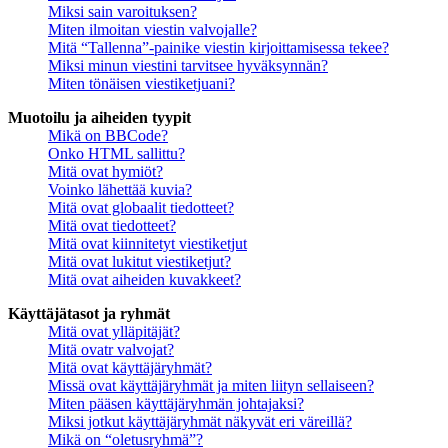
Miksi sain varoituksen?
Miten ilmoitan viestin valvojalle?
Mitä “Tallenna”-painike viestin kirjoittamisessa tekee?
Miksi minun viestini tarvitsee hyväksynnän?
Miten tönäisen viestiketjuani?
Muotoilu ja aiheiden tyypit
Mikä on BBCode?
Onko HTML sallittu?
Mitä ovat hymiöt?
Voinko lähettää kuvia?
Mitä ovat globaalit tiedotteet?
Mitä ovat tiedotteet?
Mitä ovat kiinnitetyt viestiketjut
Mitä ovat lukitut viestiketjut?
Mitä ovat aiheiden kuvakkeet?
Käyttäjätasot ja ryhmät
Mitä ovat ylläpitäjät?
Mitä ovatr valvojat?
Mitä ovat käyttäjäryhmät?
Missä ovat käyttäjäryhmät ja miten liityn sellaiseen?
Miten pääsen käyttäjäryhmän johtajaksi?
Miksi jotkut käyttäjäryhmät näkyvät eri väreillä?
Mikä on “oletusryhmä”?