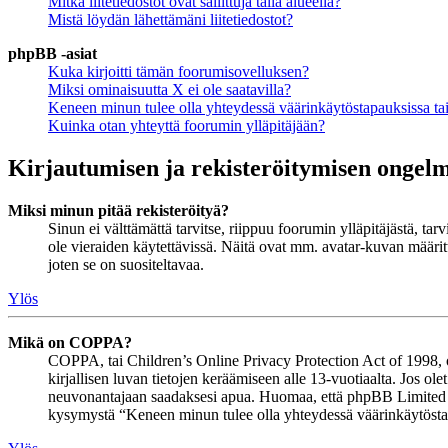
Mitkä liitetiedostot ovat sallittuja tällä alueella?
Mistä löydän lähettämäni liitetiedostot?
phpBB -asiat
Kuka kirjoitti tämän foorumisovelluksen?
Miksi ominaisuutta X ei ole saatavilla?
Keneen minun tulee olla yhteydessä väärinkäytöstapauksissa tai 
Kuinka otan yhteyttä foorumin ylläpitäjään?
Kirjautumisen ja rekisteröitymisen ongel
Miksi minun pitää rekisteröityä?
Sinun ei välttämättä tarvitse, riippuu foorumin ylläpitäjästä, ta
ole vieraiden käytettävissä. Näitä ovat mm. avatar-kuvan määritt
joten se on suositeltavaa.
Ylös
Mikä on COPPA?
COPPA, tai Children’s Online Privacy Protection Act of 1998, on 
kirjallisen luvan tietojen keräämiseen alle 13-vuotiaalta. Jos ol
neuvonantajaan saadaksesi apua. Huomaa, että phpBB Limited ja 
kysymystä “Keneen minun tulee olla yhteydessä väärinkäytöstapau