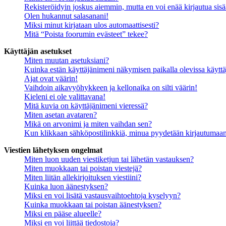
Rekisteröidyin joskus aiemmin, mutta en voi enää kirjautua sis
Olen hukannut salasanani!
Miksi minut kirjataan ulos automaattisesti?
Mitä “Poista foorumin evästeet” tekee?
Käyttäjän asetukset
Miten muutan asetuksiani?
Kuinka estän käyttäjänimeni näkymisen paikalla olevissa käyttä
Ajat ovat väärin!
Vaihdoin aikavyöhykkeen ja kellonaika on silti väärin!
Kieleni ei ole valittavana!
Mitä kuvia on käyttäjänimeni vieressä?
Miten asetan avataren?
Mikä on arvonimi ja miten vaihdan sen?
Kun klikkaan sähköpostilinkkiä, minua pyydetään kirjautumaa
Viestien lähetyksen ongelmat
Miten luon uuden viestiketjun tai lähetän vastauksen?
Miten muokkaan tai poistan viestejä?
Miten liitän allekirjoituksen viestiini?
Kuinka luon äänestyksen?
Miksi en voi lisätä vastausvaihtoehtoja kyselyyn?
Kuinka muokkaan tai poistan äänestyksen?
Miksi en pääse alueelle?
Miksi en voi liittää tiedostoja?