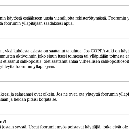
in käytöstä estääkseen uusia vierailijoita rekisteröitymästä. Foorumin yl
tä foorumin ylläpitäjään saadaksesi apua.
in, yksi kahdesta asiasta on saattanut tapahtua. Jos COPPA-tuki on käytöss
nnusten aktivoinnin joko sinun itsesi toimesta tai ylläpitäjän toimesta e
Jos et saanut sähköpostia, olet saattanut antaa virheellisen sähköpostioso
 yhteyttä foorumin ylläpitäjään.
esi ja salasanasi ovat oikein. Jos ne ovat, ota yhteyttä foorumin ylläpit
ään ja heidän pitäisi korjata se.
än?!
stä jostain syystä. Useat foorumit myös poistavat käyttäjiä, jotka eivät o