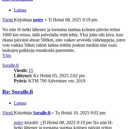
Lainaa
Viesti
Kirjoittaja
petev
»
Ti Heinä 08, 2025 9:19 pm
No niin H-hetki lähenee ja torstaina starttaa kolmen päivän reilun
1000 km reissu, tällä palvelulla reitit tehty. Yksi juttu olis kiva, kun
ekana päivänä about 500km, niin vaikee arvioida välietappeja, joten
vois vaikka 50km välein laittaa reittiin jonkun merkin niin osais
taukojen paikkoja ennakoida paremmin.
Ylös
Soralle.fi
Viestit:
15
Liittynyt:
Ke Helmi 05, 2025 2:02 pm
Pyörä:
KTM 790 Adventure vm. 2019
Re: Soralle.fi
Lainaa
Viesti
Kirjoittaja
Soralle.fi
»
To Heinä 10, 2025 9:02 pm
petev
kirjoitti:
↑
Ti Heinä 08, 2025 9:19 pm
No niin H-
hetki lähenee ja torstaina starttaa kolmen päivän reilun