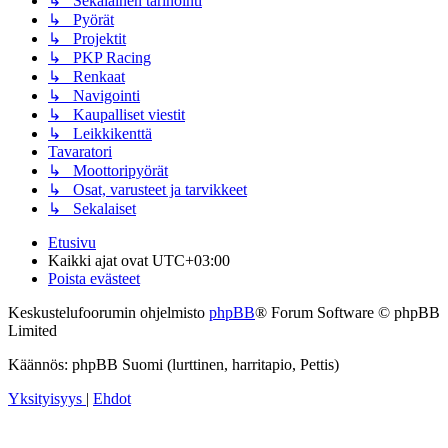
↳ Sekalainen tarinointi
↳ Pyörät
↳ Projektit
↳ PKP Racing
↳ Renkaat
↳ Navigointi
↳ Kaupalliset viestit
↳ Leikkikenttä
Tavaratori
↳ Moottoripyörät
↳ Osat, varusteet ja tarvikkeet
↳ Sekalaiset
Etusivu
Kaikki ajat ovat
UTC+03:00
Poista evästeet
Keskustelufoorumin ohjelmisto
phpBB
® Forum Software © phpBB
Limited
Käännös: phpBB Suomi (lurttinen, harritapio, Pettis)
Yksityisyys
|
Ehdot