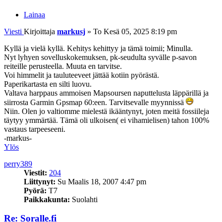
Lainaa
Viesti
Kirjoittaja
markusj
»
To Kesä 05, 2025 8:19 pm
Kyllä ja vielä kyllä. Kehitys kehittyy ja tämä toimii; Minulla.
Nyt lyhyen sovelluskokemuksen, pk-seudulta syvälle p-savon
reiteille perusteella. Muuta en tarvitse.
Voi himmelit ja tauluteeveet jättää kotiin pyörästä.
Paperikartasta en silti luovu.
Valtava harppaus ammoisen Mapsoursen naputtelusta läppärillä ja
siirrosta Garmin Gpsmap 60:een. Tarvitsevalle myynnissä
Niin. Olen jo valtiomme mielestä ikääntynyt, joten meitä fossiileja
täytyy ymmärtää. Tämä oli ulkoisen( ei vihamielisen) tahon 100%
vastaus tarpeeseeni.
-markus-
Ylös
perry389
Viestit:
204
Liittynyt:
Su Maalis 18, 2007 4:47 pm
Pyörä:
T7
Paikkakunta:
Suolahti
Re: Soralle.fi