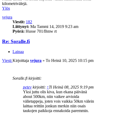
kilometrivälejä.
Ylös
vejura
Viestit:
182
Liittynyt:
Ma Tammi 14, 2019 9:23 am
Pyörä:
Husse 701/Bmw rt
Re: Soralle.fi
Lainaa
Viesti
Kirjoittaja
vejura
»
To Heinä 10, 2025 10:15 pm
Soralle.fi kirjoitti:
petev
kirjoitti:
↑
Ti Heinä 08, 2025 9:19 pm
Yksi juttu olis kiva, kun ekana päivänä
about 500km, niin vaikee arvioida
välietappeja, joten vois vaikka 50km välein
laittaa reittiin jonkun merkin niin osais
taukojen paikkoja ennakoida paremmin.