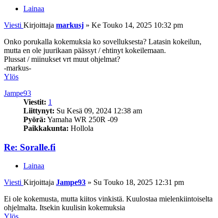
Lainaa
Viesti
Kirjoittaja
markusj
»
Ke Touko 14, 2025 10:32 pm
Onko porukalla kokemuksia ko sovelluksesta? Latasin kokeilun,
mutta en ole juurikaan päässyt / ehtinyt kokeilemaan.
Plussat / miinukset vrt muut ohjelmat?
-markus-
Ylös
Jampe93
Viestit:
1
Liittynyt:
Su Kesä 09, 2024 12:38 am
Pyörä:
Yamaha WR 250R -09
Paikkakunta:
Hollola
Re: Soralle.fi
Lainaa
Viesti
Kirjoittaja
Jampe93
»
Su Touko 18, 2025 12:31 pm
Ei ole kokemusta, mutta kiitos vinkistä. Kuulostaa mielenkiintoiselta
ohjelmalta. Itsekin kuulisin kokemuksia
Ylös