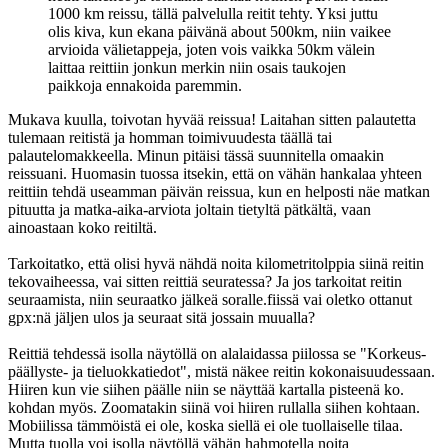
1000 km reissu, tällä palvelulla reitit tehty. Yksi juttu
olis kiva, kun ekana päivänä about 500km, niin vaikee
arvioida välietappeja, joten vois vaikka 50km välein
laittaa reittiin jonkun merkin niin osais taukojen
paikkoja ennakoida paremmin.
Mukava kuulla, toivotan hyvää reissua! Laitahan sitten palautetta
tulemaan reitistä ja homman toimivuudesta täällä tai
palautelomakkeella. Minun pitäisi tässä suunnitella omaakin
reissuani. Huomasin tuossa itsekin, että on vähän hankalaa yhteen
reittiin tehdä useamman päivän reissua, kun en helposti näe matkan
pituutta ja matka-aika-arviota joltain tietyltä pätkältä, vaan
ainoastaan koko reitiltä.
Tarkoitatko, että olisi hyvä nähdä noita kilometritolppia siinä reitin
tekovaiheessa, vai sitten reittiä seuratessa? Ja jos tarkoitat reitin
seuraamista, niin seuraatko jälkeä soralle.fiissä vai oletko ottanut
gpx:nä jäljen ulos ja seuraat sitä jossain muualla?
Reittiä tehdessä isolla näytöllä on alalaidassa piilossa se "Korkeus-
päällyste- ja tieluokkatiedot", mistä näkee reitin kokonaisuudessaan.
Hiiren kun vie siihen päälle niin se näyttää kartalla pisteenä ko.
kohdan myös. Zoomatakin siinä voi hiiren rullalla siihen kohtaan.
Mobiilissa tämmöistä ei ole, koska siellä ei ole tuollaiselle tilaa.
Mutta tuolla voi isolla näytöllä vähän hahmotella noita