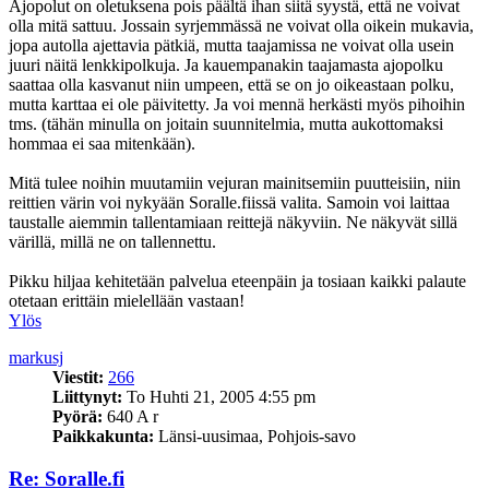
Ajopolut on oletuksena pois päältä ihan siitä syystä, että ne voivat
olla mitä sattuu. Jossain syrjemmässä ne voivat olla oikein mukavia,
jopa autolla ajettavia pätkiä, mutta taajamissa ne voivat olla usein
juuri näitä lenkkipolkuja. Ja kauempanakin taajamasta ajopolku
saattaa olla kasvanut niin umpeen, että se on jo oikeastaan polku,
mutta karttaa ei ole päivitetty. Ja voi mennä herkästi myös pihoihin
tms. (tähän minulla on joitain suunnitelmia, mutta aukottomaksi
hommaa ei saa mitenkään).
Mitä tulee noihin muutamiin vejuran mainitsemiin puutteisiin, niin
reittien värin voi nykyään Soralle.fiissä valita. Samoin voi laittaa
taustalle aiemmin tallentamiaan reittejä näkyviin. Ne näkyvät sillä
värillä, millä ne on tallennettu.
Pikku hiljaa kehitetään palvelua eteenpäin ja tosiaan kaikki palaute
otetaan erittäin mielellään vastaan!
Ylös
markusj
Viestit:
266
Liittynyt:
To Huhti 21, 2005 4:55 pm
Pyörä:
640 A r
Paikkakunta:
Länsi-uusimaa, Pohjois-savo
Re: Soralle.fi