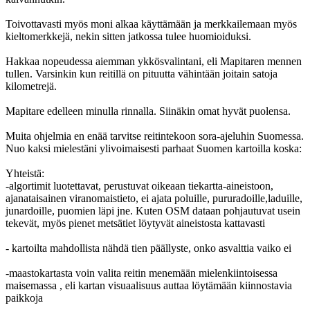
Toivottavasti myös moni alkaa käyttämään ja merkkailemaan myös
kieltomerkkejä, nekin sitten jatkossa tulee huomioiduksi.
Hakkaa nopeudessa aiemman ykkösvalintani, eli Mapitaren mennen
tullen. Varsinkin kun reitillä on pituutta vähintään joitain satoja
kilometrejä.
Mapitare edelleen minulla rinnalla. Siinäkin omat hyvät puolensa.
Muita ohjelmia en enää tarvitse reitintekoon sora-ajeluhin Suomessa.
Nuo kaksi mielestäni ylivoimaisesti parhaat Suomen kartoilla koska:
Yhteistä:
-algortimit luotettavat, perustuvat oikeaan tiekartta-aineistoon,
ajanataisainen viranomaistieto, ei ajata poluille, pururadoille,laduille,
junardoille, puomien läpi jne. Kuten OSM dataan pohjautuvat usein
tekevät, myös pienet metsätiet löytyvät aineistosta kattavasti
- kartoilta mahdollista nähdä tien päällyste, onko asvalttia vaiko ei
-maastokartasta voin valita reitin menemään mielenkiintoisessa
maisemassa , eli kartan visuaalisuus auttaa löytämään kiinnostavia
paikkoja