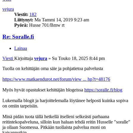
vejura
Viestit:
182
Liittynyt:
Ma Tammi 14, 2019 9:23 am
Pyörä:
Husse 701/Bmw rt
Re: Soralle.fi
Lainaa
Viesti
Kirjoittaja
vejura
»
Su Touko 18, 2025 8:44 pm
Tuolla on kehittäjän oma säie ja pohjatietoa palvelusta
https://www.matkaendurot.net/forum/view ... hp?t=48176
Myös hyvät opastukset kehittäjän blogeissa
https://soralle.fi/blog
Lukemalla blogit ja harjoittelemalla löytänee helposti kuinka sopiva
on omiin tarpeisiin.
Minä pidän tuota tällä hetkellä itselleni selkeästi parhaana
reitintekopalveluna, silloin kun haluan tehdä reitin Husselle "soralle"
ja ollaan Suomessa. Pitkään tuollaista palvelua moni on
kaivannutkin.