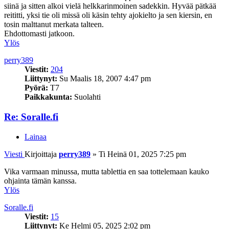
siinä ja sitten alkoi vielä helkkarinmoinen sadekkin. Hyvää pätkää
reititti, yksi tie oli missä oli käsin tehty ajokielto ja sen kiersin, en
tosin malttanut merkata talteen.
Ehdottomasti jatkoon.
Ylös
perry389
Viestit:
204
Liittynyt:
Su Maalis 18, 2007 4:47 pm
Pyörä:
T7
Paikkakunta:
Suolahti
Re: Soralle.fi
Lainaa
Viesti
Kirjoittaja
perry389
»
Ti Heinä 01, 2025 7:25 pm
Vika varmaan minussa, mutta tablettia en saa tottelemaan kauko
ohjainta tämän kanssa.
Ylös
Soralle.fi
Viestit:
15
Liittynyt:
Ke Helmi 05, 2025 2:02 pm