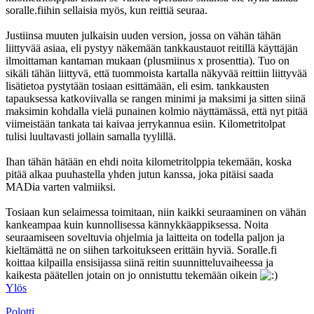
soralle.fiihin sellaisia myös, kun reittiä seuraa.
Justiinsa muuten julkaisin uuden version, jossa on vähän tähän
liittyvää asiaa, eli pystyy näkemään tankkaustauot reitillä käyttäjän
ilmoittaman kantaman mukaan (plusmiinus x prosenttia). Tuo on
sikäli tähän liittyvä, että tuommoista kartalla näkyvää reittiin liittyvää
lisätietoa pystytään tosiaan esittämään, eli esim. tankkausten
tapauksessa katkoviivalla se rangen minimi ja maksimi ja sitten siinä
maksimin kohdalla vielä punainen kolmio näyttämässä, että nyt pitää
viimeistään tankata tai kaivaa jerrykannua esiin. Kilometritolpat
tulisi luultavasti jollain samalla tyylillä.
Ihan tähän hätään en ehdi noita kilometritolppia tekemään, koska
pitää alkaa puuhastella yhden jutun kanssa, joka pitäisi saada
MADia varten valmiiksi.
Tosiaan kun selaimessa toimitaan, niin kaikki seuraaminen on vähän
kankeampaa kuin kunnollisessa kännykkäappiksessa. Noita
seuraamiseen soveltuvia ohjelmia ja laitteita on todella paljon ja
kieltämättä ne on siihen tarkoitukseen erittäin hyviä. Soralle.fi
koittaa kilpailla ensisijassa siinä reitin suunnitteluvaiheessa ja
kaikesta päätellen jotain on jo onnistuttu tekemään oikein
Ylös
Polotti