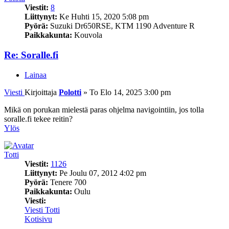
Viestit:
8
Liittynyt:
Ke Huhti 15, 2020 5:08 pm
Pyörä:
Suzuki Dr650RSE, KTM 1190 Adventure R
Paikkakunta:
Kouvola
Re: Soralle.fi
Lainaa
Viesti
Kirjoittaja
Polotti
»
To Elo 14, 2025 3:00 pm
Mikä on porukan mielestä paras ohjelma navigointiin, jos tolla
soralle.fi tekee reitin?
Ylös
Totti
Viestit:
1126
Liittynyt:
Pe Joulu 07, 2012 4:02 pm
Pyörä:
Tenere 700
Paikkakunta:
Oulu
Viesti:
Viesti Totti
Kotisivu