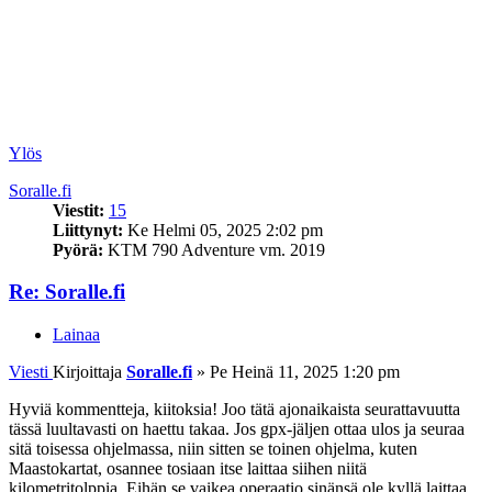
Ylös
Soralle.fi
Viestit:
15
Liittynyt:
Ke Helmi 05, 2025 2:02 pm
Pyörä:
KTM 790 Adventure vm. 2019
Re: Soralle.fi
Lainaa
Viesti
Kirjoittaja
Soralle.fi
»
Pe Heinä 11, 2025 1:20 pm
Hyviä kommentteja, kiitoksia! Joo tätä ajonaikaista seurattavuutta
tässä luultavasti on haettu takaa. Jos gpx-jäljen ottaa ulos ja seuraa
sitä toisessa ohjelmassa, niin sitten se toinen ohjelma, kuten
Maastokartat, osannee tosiaan itse laittaa siihen niitä
kilometritolppia. Eihän se vaikea operaatio sinänsä ole kyllä laittaa