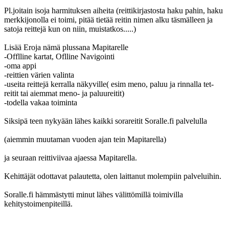
Pl.joitain isoja harmituksen aiheita (reittikirjastosta haku pahin, haku
merkkijonolla ei toimi, pitää tietää reitin nimen alku täsmälleen ja
satoja reittejä kun on niin, muistatkos.....)
Lisää Eroja nämä plussana Mapitarelle
-Offlline kartat, Oflline Navigointi
-oma appi
-reittien värien valinta
-useita reittejä kerralla näkyville( esim meno, paluu ja rinnalla tet-
reitit tai aiemmat meno- ja paluureitit)
-todella vakaa toiminta
Siksipä teen nykyään lähes kaikki sorareitit Soralle.fi palvelulla
(aiemmin muutaman vuoden ajan tein Mapitarella)
ja seuraan reittiviivaa ajaessa Mapitarella.
Kehittäjät odottavat palautetta, olen laittanut molempiin palveluihin.
Soralle.fi hämmästytti minut lähes välittömillä toimivilla
kehitystoimenpiteillä.