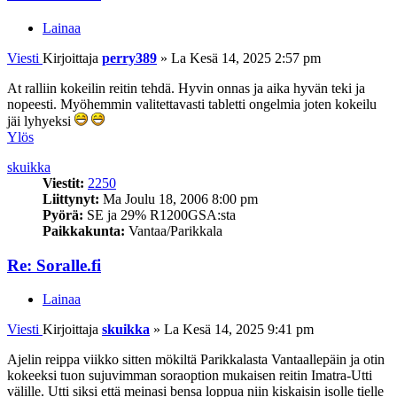
Lainaa
Viesti
Kirjoittaja
perry389
»
La Kesä 14, 2025 2:57 pm
At ralliin kokeilin reitin tehdä. Hyvin onnas ja aika hyvän teki ja
nopeesti. Myöhemmin valitettavasti tabletti ongelmia joten kokeilu
jäi lyhyeksi
Ylös
skuikka
Viestit:
2250
Liittynyt:
Ma Joulu 18, 2006 8:00 pm
Pyörä:
SE ja 29% R1200GSA:sta
Paikkakunta:
Vantaa/Parikkala
Re: Soralle.fi
Lainaa
Viesti
Kirjoittaja
skuikka
»
La Kesä 14, 2025 9:41 pm
Ajelin reippa viikko sitten mökiltä Parikkalasta Vantaallepäin ja otin
kokeeksi tuon sujuvimman soraoption mukaisen reitin Imatra-Utti
välille. Utti siksi että meinasi bensa loppua niin kiskaisin isolle tielle