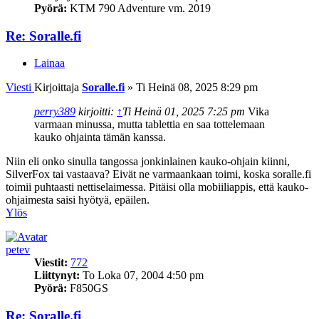
Pyörä:
KTM 790 Adventure vm. 2019
Re: Soralle.fi
Lainaa
Viesti
Kirjoittaja
Soralle.fi
»
Ti Heinä 08, 2025 8:29 pm
perry389
kirjoitti:
↑
Ti Heinä 01, 2025 7:25 pm
Vika
varmaan minussa, mutta tablettia en saa tottelemaan
kauko ohjainta tämän kanssa.
Niin eli onko sinulla tangossa jonkinlainen kauko-ohjain kiinni,
SilverFox tai vastaava? Eivät ne varmaankaan toimi, koska soralle.fi
toimii puhtaasti nettiselaimessa. Pitäisi olla mobiiliappis, että kauko-
ohjaimesta saisi hyötyä, epäilen.
Ylös
petev
Viestit:
772
Liittynyt:
To Loka 07, 2004 4:50 pm
Pyörä:
F850GS
Re: Soralle.fi