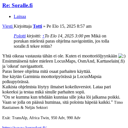
Re: Soralle.fi
Lainaa
Viesti
Kirjoittaja
Totti
»
Pe Elo 15, 2025 8:57 am
Polotti
kirjoitti:
↑
To Elo 14, 2025 3:00 pm
Mikä on
porukan mielestä paras ohjelma navigointiin, jos tolla
soralle.fi tekee reitin?
Yhtä oikeaa vastausta tähän ei ole. Kuten ei moottoriöljyynkään
Ensimmäisenä tulee mieleen LocusMaps, OsmAnd, Karttaselain(.fi)
ja 'oikeat' navigaattorit.
Paras lienee ohjelma mitä osaat parhaiten käyttää.
Itse käytän Garminia moottoripyörässä ja LocusMapsia
polkupyörässä.
Kaikista ohjelmista löytyy ilmaiset kokeiluversiot. Lataa pari
kokeeksi ja testaa mikä sinulle parhaiten sopii.
”On se kumma kun tehdään kunniaa sille joka löi jalkansa poikki.
Vaan se jolla on päässä huminaa, sitä poloista häpeää kaikki.”
Timo
Rautiainen & Neljäs Sektori
Exät: TransAlp, Africa Twin, 950 Adv, 990 Adv
https://www.kuraukot.fi/