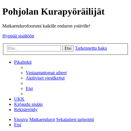
Pohjolan Kurapyöräilijät
Matkaendurofoorumi kaikille enduron ystäville!
Hyppää sisältöön
Tarkennettu haku
Etsi
Pikalinkit
Vastaamattomat aiheet
Aktiiviset viestiketjut
Etsi
UKK
Kirjaudu sisään
Rekisteröidy
Etusivu
Matkaendurot
Sekalainen tarinointi
Etsi