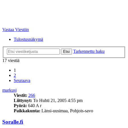
Vastaa Viestiin
Tulostusnäkymä
Tarkennettu haku
Etsi
17 viestiä
1
2
Seuraava
markusj
Viestit:
266
Liittynyt:
To Huhti 21, 2005 4:55 pm
Pyörä:
640 A r
Paikkakunta:
Länsi-uusimaa, Pohjois-savo
Soralle.fi