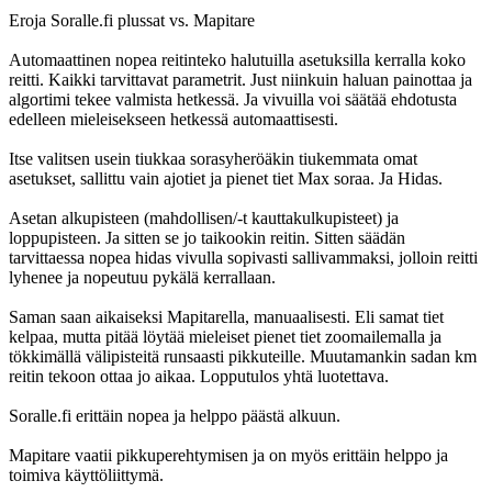
Eroja Soralle.fi plussat vs. Mapitare
Automaattinen nopea reitinteko halutuilla asetuksilla kerralla koko
reitti. Kaikki tarvittavat parametrit. Just niinkuin haluan painottaa ja
algortimi tekee valmista hetkessä. Ja vivuilla voi säätää ehdotusta
edelleen mieleisekseen hetkessä automaattisesti.
Itse valitsen usein tiukkaa sorasyheröäkin tiukemmata omat
asetukset, sallittu vain ajotiet ja pienet tiet Max soraa. Ja Hidas.
Asetan alkupisteen (mahdollisen/-t kauttakulkupisteet) ja
loppupisteen. Ja sitten se jo taikookin reitin. Sitten säädän
tarvittaessa nopea hidas vivulla sopivasti sallivammaksi, jolloin reitti
lyhenee ja nopeutuu pykälä kerrallaan.
Saman saan aikaiseksi Mapitarella, manuaalisesti. Eli samat tiet
kelpaa, mutta pitää löytää mieleiset pienet tiet zoomailemalla ja
tökkimällä välipisteitä runsaasti pikkuteille. Muutamankin sadan km
reitin tekoon ottaa jo aikaa. Lopputulos yhtä luotettava.
Soralle.fi erittäin nopea ja helppo päästä alkuun.
Mapitare vaatii pikkuperehtymisen ja on myös erittäin helppo ja
toimiva käyttöliittymä.