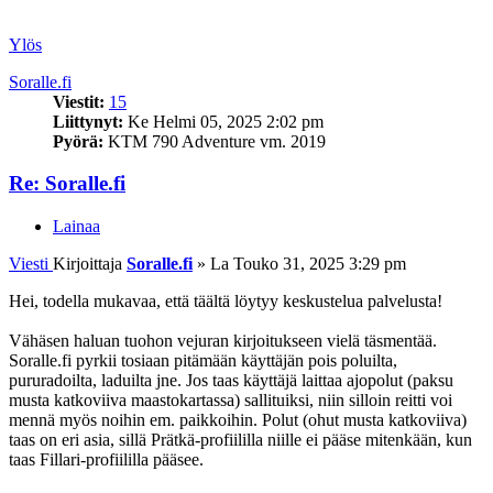
Ylös
Soralle.fi
Viestit:
15
Liittynyt:
Ke Helmi 05, 2025 2:02 pm
Pyörä:
KTM 790 Adventure vm. 2019
Re: Soralle.fi
Lainaa
Viesti
Kirjoittaja
Soralle.fi
»
La Touko 31, 2025 3:29 pm
Hei, todella mukavaa, että täältä löytyy keskustelua palvelusta!
Vähäsen haluan tuohon vejuran kirjoitukseen vielä täsmentää.
Soralle.fi pyrkii tosiaan pitämään käyttäjän pois poluilta,
pururadoilta, laduilta jne. Jos taas käyttäjä laittaa ajopolut (paksu
musta katkoviiva maastokartassa) sallituiksi, niin silloin reitti voi
mennä myös noihin em. paikkoihin. Polut (ohut musta katkoviiva)
taas on eri asia, sillä Prätkä-profiililla niille ei pääse mitenkään, kun
taas Fillari-profiililla pääsee.