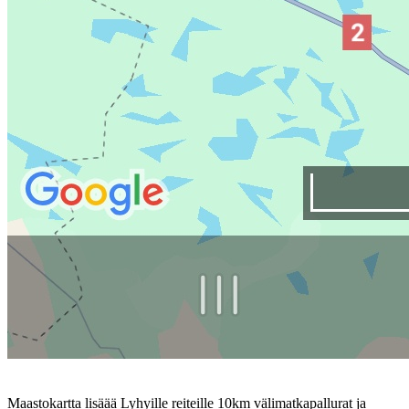
Maastokartta lisäää Lyhyille reiteille 10km välimatkapallurat ja