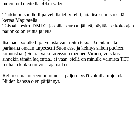
pidemmillä reiteillä 50km välein.
Tuokin on soralle.fi palvelulla tehty reitti, jota itse seurasin sillä
kertaa Mapitarella.
Toisaalta esim. DMD2, jos sillä seuraan jälkeä, näyttää se koko ajan
paljonko on reittiä jäljellä.
Itse haen soralle.fi palvelusta vain reitin tekoa. Ja pidän tätä
parhaana omaan tarpeeseni Suomessa ja kehitys siihen puoleen
kiinnostaa. ( Seuraava kurareissuni mennee Viroon, voisikos
sinnekin tämän laajentaa...ei vaan, siellä on minulle valmista TET
reittiä ja kaikki on vielä ajamatta) .
Reitin seuraamiseen on minusta paljon hyviä valmiita ohjelmia.
Niiden kanssa olen pärjännyt.