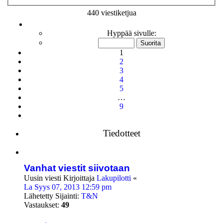
haku
440 viestiketjua
Sivu
1
/
9
Hyppää sivulle:
1
2
3
4
5
…
9
Seuraava
Tiedotteet
Vanhat viestit siivotaan
Uusin viesti Kirjoittaja
Lakupilotti
«
La Syys 07, 2013 12:59 pm
Lähetetty Sijainti:
T&N
Vastaukset:
49