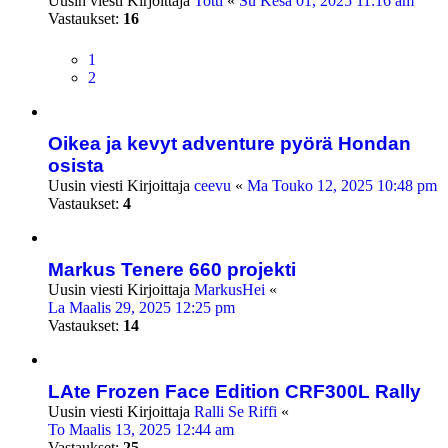
Uusin viesti Kirjoittaja
Totti
«
Su Kesä 01, 2025 11:16 am
Vastaukset:
16
1
2
Oikea ja kevyt adventure pyörä Hondan
osista
Uusin viesti Kirjoittaja
ceevu
«
Ma Touko 12, 2025 10:48 pm
Vastaukset:
4
Markus Tenere 660 projekti
Uusin viesti Kirjoittaja
MarkusHei
«
La Maalis 29, 2025 12:25 pm
Vastaukset:
14
LAte Frozen Face Edition CRF300L Rally
Uusin viesti Kirjoittaja
Ralli Se Riffi
«
To Maalis 13, 2025 12:44 am
Vastaukset:
25