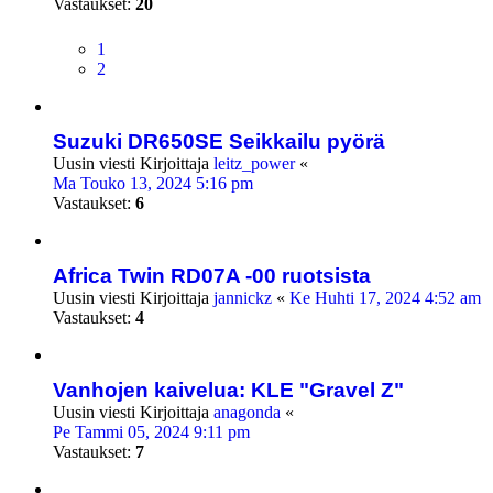
Vastaukset:
20
1
2
Suzuki DR650SE Seikkailu pyörä
Uusin viesti Kirjoittaja
leitz_power
«
Ma Touko 13, 2024 5:16 pm
Vastaukset:
6
Africa Twin RD07A -00 ruotsista
Uusin viesti Kirjoittaja
jannickz
«
Ke Huhti 17, 2024 4:52 am
Vastaukset:
4
Vanhojen kaivelua: KLE "Gravel Z"
Uusin viesti Kirjoittaja
anagonda
«
Pe Tammi 05, 2024 9:11 pm
Vastaukset:
7