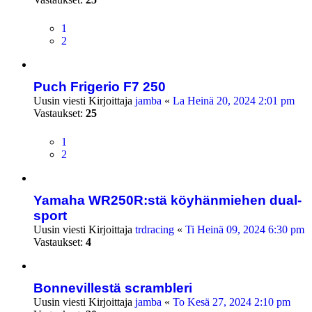
1
2
Puch Frigerio F7 250
Uusin viesti Kirjoittaja
jamba
«
La Heinä 20, 2024 2:01 pm
Vastaukset:
25
1
2
Yamaha WR250R:stä köyhänmiehen dual-
sport
Uusin viesti Kirjoittaja
trdracing
«
Ti Heinä 09, 2024 6:30 pm
Vastaukset:
4
Bonnevillestä scrambleri
Uusin viesti Kirjoittaja
jamba
«
To Kesä 27, 2024 2:10 pm