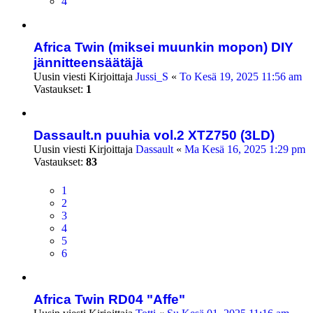
4
Africa Twin (miksei muunkin mopon) DIY
jännitteensäätäjä
Uusin viesti Kirjoittaja
Jussi_S
«
To Kesä 19, 2025 11:56 am
Vastaukset:
1
Dassault.n puuhia vol.2 XTZ750 (3LD)
Uusin viesti Kirjoittaja
Dassault
«
Ma Kesä 16, 2025 1:29 pm
Vastaukset:
83
1
2
3
4
5
6
Africa Twin RD04 "Affe"