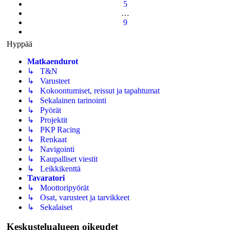
5
…
9
Seuraava
Hyppää
Matkaendurot
↳ T&N
↳ Varusteet
↳ Kokoontumiset, reissut ja tapahtumat
↳ Sekalainen tarinointi
↳ Pyörät
↳ Projektit
↳ PKP Racing
↳ Renkaat
↳ Navigointi
↳ Kaupalliset viestit
↳ Leikkikenttä
Tavaratori
↳ Moottoripyörät
↳ Osat, varusteet ja tarvikkeet
↳ Sekalaiset
Keskustelualueen oikeudet