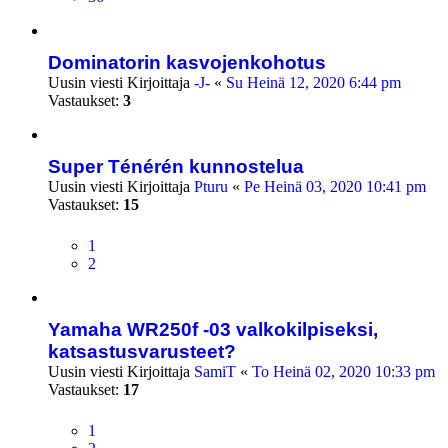
Dominatorin kasvojenkohotus
Uusin viesti Kirjoittaja
-J-
«
Su Heinä 12, 2020 6:44 pm
Vastaukset:
3
Super Ténérén kunnostelua
Uusin viesti Kirjoittaja
Pturu
«
Pe Heinä 03, 2020 10:41 pm
Vastaukset:
15
1
2
Yamaha WR250f -03 valkokilpiseksi,
katsastusvarusteet?
Uusin viesti Kirjoittaja
SamiT
«
To Heinä 02, 2020 10:33 pm
Vastaukset:
17
1