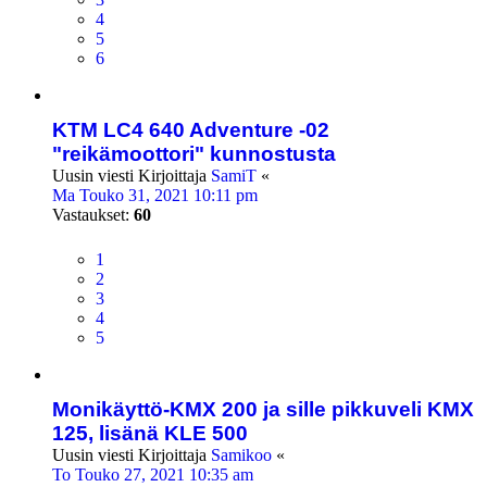
4
5
6
KTM LC4 640 Adventure -02
"reikämoottori" kunnostusta
Uusin viesti Kirjoittaja
SamiT
«
Ma Touko 31, 2021 10:11 pm
Vastaukset:
60
1
2
3
4
5
Monikäyttö-KMX 200 ja sille pikkuveli KMX
125, lisänä KLE 500
Uusin viesti Kirjoittaja
Samikoo
«
To Touko 27, 2021 10:35 am