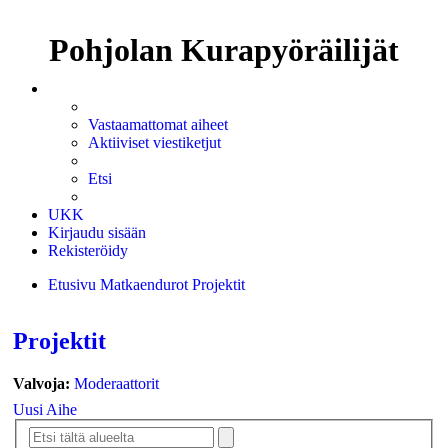
Pohjolan Kurapyöräilijät
Vastaamattomat aiheet
Aktiiviset viestiketjut
Etsi
UKK
Kirjaudu sisään
Rekisteröidy
Etusivu
Matkaendurot
Projektit
Etsi
Projektit
Valvoja:
Moderaattorit
Uusi Aihe
Tarkennettu
Etsi