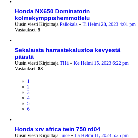
Honda NX650 Dominatorin
kolmekymppishemmottelu
Uusin viesti Kirjoittaja
Pallokala
«
Ti Helmi 28, 2023 4:01 pm
Vastaukset:
5
Sekalaista harrastekalustoa kevyestä
päästä
Uusin viesti Kirjoittaja
THä
«
Ke Helmi 15, 2023 6:22 pm
Vastaukset:
83
1
2
3
4
5
6
Honda xrv africa twin 750 rd04
Uusin viesti Kirjoittaja
Juice
«
La Helmi 11, 2023 5:25 pm