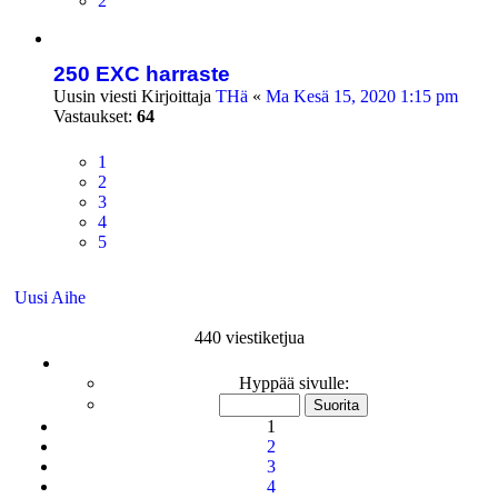
2
250 EXC harraste
Uusin viesti Kirjoittaja
THä
«
Ma Kesä 15, 2020 1:15 pm
Vastaukset:
64
1
2
3
4
5
Uusi Aihe
440 viestiketjua
Sivu
1
/
9
Hyppää sivulle:
1
2
3
4