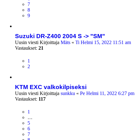
7
8
9
Suzuki DR-Z400 2004 S -> "SM"
Uusin viesti Kirjoittaja
Mäts
«
Ti Helmi 15, 2022 11:51 am
Vastaukset:
21
1
2
KTM EXC valkokilpiseksi
Uusin viesti Kirjoittaja
sunkku
«
Pe Helmi 11, 2022 6:27 pm
Vastaukset:
117
1
…
5
6
7
8