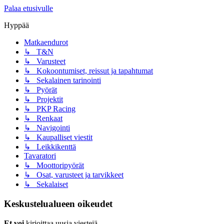
Palaa etusivulle
Hyppää
Matkaendurot
↳ T&N
↳ Varusteet
↳ Kokoontumiset, reissut ja tapahtumat
↳ Sekalainen tarinointi
↳ Pyörät
↳ Projektit
↳ PKP Racing
↳ Renkaat
↳ Navigointi
↳ Kaupalliset viestit
↳ Leikkikenttä
Tavaratori
↳ Moottoripyörät
↳ Osat, varusteet ja tarvikkeet
↳ Sekalaiset
Keskustelualueen oikeudet
Et voi
kirjoittaa uusia viestejä