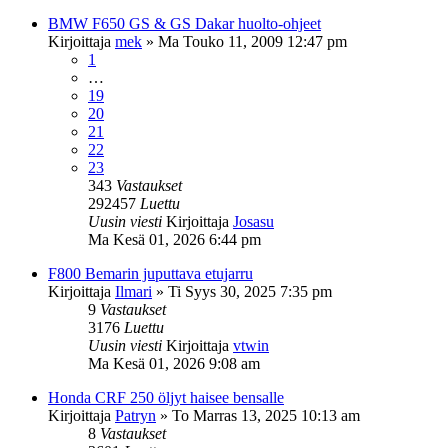
BMW F650 GS & GS Dakar huolto-ohjeet
Kirjoittaja
mek
»
Ma Touko 11, 2009 12:47 pm
1
…
19
20
21
22
23
343
Vastaukset
292457
Luettu
Uusin viesti
Kirjoittaja
Josasu
Ma Kesä 01, 2026 6:44 pm
F800 Bemarin juputtava etujarru
Kirjoittaja
Ilmari
»
Ti Syys 30, 2025 7:35 pm
9
Vastaukset
3176
Luettu
Uusin viesti
Kirjoittaja
vtwin
Ma Kesä 01, 2026 9:08 am
Honda CRF 250 öljyt haisee bensalle
Kirjoittaja
Patryn
»
To Marras 13, 2025 10:13 am
8
Vastaukset