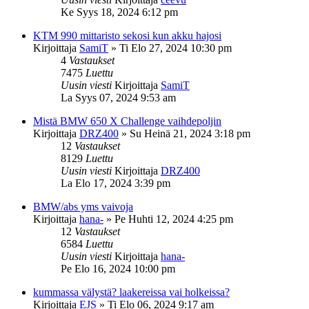
Ke Syys 18, 2024 6:12 pm
KTM 990 mittaristo sekosi kun akku hajosi
Kirjoittaja
SamiT
»
Ti Elo 27, 2024 10:30 pm
4
Vastaukset
7475
Luettu
Uusin viesti
Kirjoittaja
SamiT
La Syys 07, 2024 9:53 am
Mistä BMW 650 X Challenge vaihdepoljin
Kirjoittaja
DRZ400
»
Su Heinä 21, 2024 3:18 pm
12
Vastaukset
8129
Luettu
Uusin viesti
Kirjoittaja
DRZ400
La Elo 17, 2024 3:39 pm
BMW/abs yms vaivoja
Kirjoittaja
hana-
»
Pe Huhti 12, 2024 4:25 pm
12
Vastaukset
6584
Luettu
Uusin viesti
Kirjoittaja
hana-
Pe Elo 16, 2024 10:00 pm
kummassa välystä? laakereissa vai holkeissa?
Kirjoittaja
EJS
»
Ti Elo 06, 2024 9:17 am