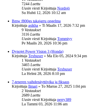
7244
Luettu
Uusin viesti
Kirjoittaja
Nordsjö
Su Huhti 12, 2026 10:12 am
Bmw f800gs takajarru ongelma
Kirjoittaja
asikha
»
Ti Maalis 17, 2026 7:32 pm
9
Vastaukset
3116
Luettu
Uusin viesti
Kirjoittaja
Tommiyy
Pe Maalis 20, 2026 10:36 pm
Dynojet Power Vision 3 (Honda)
Kirjoittaja
Texbuxer
»
Ma Elo 05, 2024 9:34 pm
1
Vastaukset
3465
Luettu
Uusin viesti
Kirjoittaja
Texbuxer
La Helmi 28, 2026 8:10 pm
7-teneren vaihdenäyttövika ja fiksaus
Kirjoittaja
Ilmari
»
To Marras 27, 2025 1:04 pm
2
Vastaukset
2689
Luettu
Uusin viesti
Kirjoittaja
perry389
La Tammi 03, 2026 11:06 am