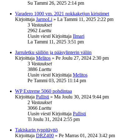
Su Tammi 26, 2025 2:14 pm
Varadero 1000 vm. 2021 nokkaketjun kiristimet
Kirjoittaja
JarmoLi
»
La Tammi 11, 2025 2:22 pm
3
Vastaukset
2962
Luettu
Uusin viesti
Kirjoittaja
Ilmari
La Tammi 11, 2025 3:51 pm
Jarruletku säiliön ja pääsylinterin väliin
Kirjoittaja
Melitos
»
Pe Joulu 27, 2024 2:30 pm
3
Vastaukset
3886
Luettu
Uusin viesti
Kirjoittaja
Melitos
Pe Tammi 03, 2025 11:14 pm
WP Extreme 5060 pohdintaa
Kirjoittaja
Pallisti
»
Ma Joulu 30, 2024 9:44 pm
2
Vastaukset
3066
Luettu
Uusin viesti
Kirjoittaja
Pallisti
Ti Joulu 31, 2024 2:55 pm
Takiskarin typpitäyttö
Kirjoittaja
DRZ400
»
Pe Marras 01, 2024 3:42 pm