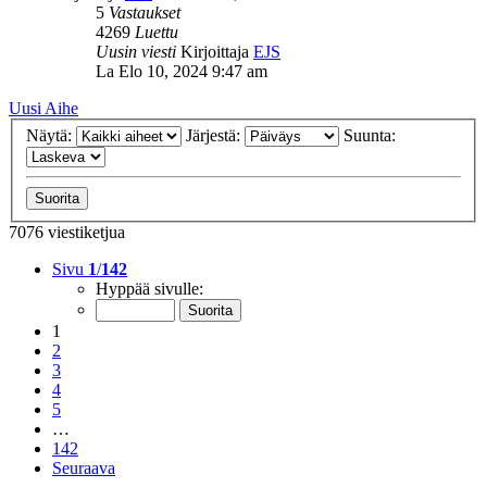
5
Vastaukset
4269
Luettu
Uusin viesti
Kirjoittaja
EJS
La Elo 10, 2024 9:47 am
Uusi Aihe
Näytä:
Järjestä:
Suunta:
7076 viestiketjua
Sivu
1
/
142
Hyppää sivulle:
1
2
3
4
5
…
142
Seuraava