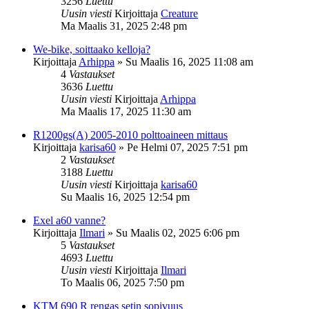
3256
Luettu
Uusin viesti
Kirjoittaja
Creature
Ma Maalis 31, 2025 2:48 pm
We-bike, soittaako kelloja?
Kirjoittaja
Arhippa
»
Su Maalis 16, 2025 11:08 am
4
Vastaukset
3636
Luettu
Uusin viesti
Kirjoittaja
Arhippa
Ma Maalis 17, 2025 11:30 am
R1200gs(A) 2005-2010 polttoaineen mittaus
Kirjoittaja
karisa60
»
Pe Helmi 07, 2025 7:51 pm
2
Vastaukset
3188
Luettu
Uusin viesti
Kirjoittaja
karisa60
Su Maalis 16, 2025 12:54 pm
Exel a60 vanne?
Kirjoittaja
Ilmari
»
Su Maalis 02, 2025 6:06 pm
5
Vastaukset
4693
Luettu
Uusin viesti
Kirjoittaja
Ilmari
To Maalis 06, 2025 7:50 pm
KTM 690 R rengas setin sopivuus