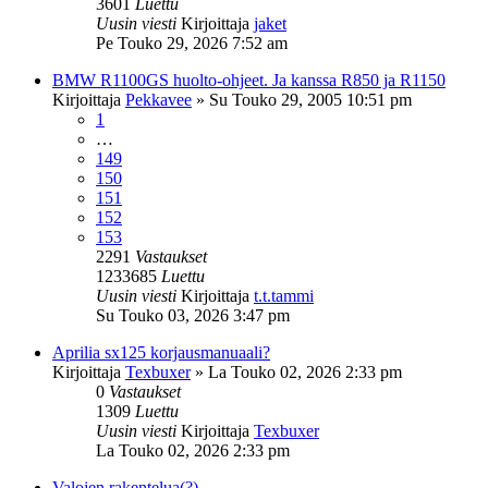
3601
Luettu
Uusin viesti
Kirjoittaja
jaket
Pe Touko 29, 2026 7:52 am
BMW R1100GS huolto-ohjeet. Ja kanssa R850 ja R1150
Kirjoittaja
Pekkavee
»
Su Touko 29, 2005 10:51 pm
1
…
149
150
151
152
153
2291
Vastaukset
1233685
Luettu
Uusin viesti
Kirjoittaja
t.t.tammi
Su Touko 03, 2026 3:47 pm
Aprilia sx125 korjausmanuaali?
Kirjoittaja
Texbuxer
»
La Touko 02, 2026 2:33 pm
0
Vastaukset
1309
Luettu
Uusin viesti
Kirjoittaja
Texbuxer
La Touko 02, 2026 2:33 pm
Valojen rakentelua(?)