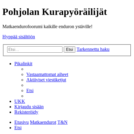
Pohjolan Kurapyöräilijät
Matkaendurofoorumi kaikille enduron ystäville!
Hyppää sisältöön
Tarkennettu haku
Etsi
Pikalinkit
Vastaamattomat aiheet
Aktiiviset viestiketjut
Etsi
UKK
Kirjaudu sisään
Rekisteröidy
Etusivu
Matkaendurot
T&N
Etsi