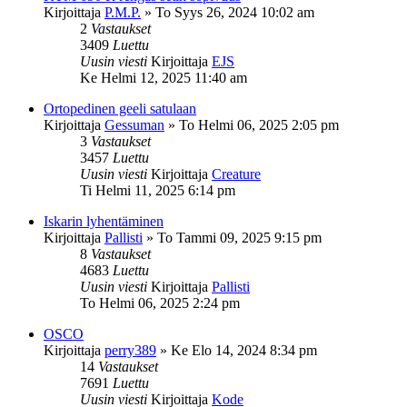
Kirjoittaja
P.M.P.
»
To Syys 26, 2024 10:02 am
2
Vastaukset
3409
Luettu
Uusin viesti
Kirjoittaja
EJS
Ke Helmi 12, 2025 11:40 am
Ortopedinen geeli satulaan
Kirjoittaja
Gessuman
»
To Helmi 06, 2025 2:05 pm
3
Vastaukset
3457
Luettu
Uusin viesti
Kirjoittaja
Creature
Ti Helmi 11, 2025 6:14 pm
Iskarin lyhentäminen
Kirjoittaja
Pallisti
»
To Tammi 09, 2025 9:15 pm
8
Vastaukset
4683
Luettu
Uusin viesti
Kirjoittaja
Pallisti
To Helmi 06, 2025 2:24 pm
OSCO
Kirjoittaja
perry389
»
Ke Elo 14, 2024 8:34 pm
14
Vastaukset
7691
Luettu
Uusin viesti
Kirjoittaja
Kode