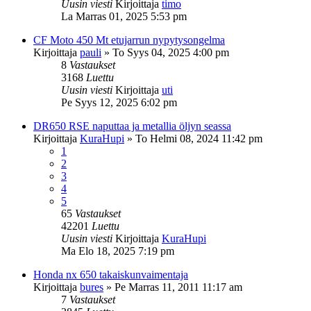
Uusin viesti
Kirjoittaja
timo
La Marras 01, 2025 5:53 pm
CF Moto 450 Mt etujarrun nypytysongelma
Kirjoittaja
pauli
»
To Syys 04, 2025 4:00 pm
8
Vastaukset
3168
Luettu
Uusin viesti
Kirjoittaja
uti
Pe Syys 12, 2025 6:02 pm
DR650 RSE naputtaa ja metallia öljyn seassa
Kirjoittaja
KuraHupi
»
To Helmi 08, 2024 11:42 pm
1
2
3
4
5
65
Vastaukset
42201
Luettu
Uusin viesti
Kirjoittaja
KuraHupi
Ma Elo 18, 2025 7:19 pm
Honda nx 650 takaiskunvaimentaja
Kirjoittaja
bures
»
Pe Marras 11, 2011 11:17 am
7
Vastaukset