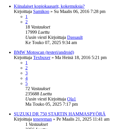
Kiinalaiset kopiokaasarit, kokemuksia?
Kirjoittaja
Samikoo
»
Su Maalis 06, 2016 7:28 pm
1
2
18
Vastaukset
17999
Luettu
Uusin viesti
Kirjoittaja
Dassault
Ke Touko 07, 2025 9:34 am
BMW Motoscan (testeri/android)
Kirjoittaja
Texbuxer
»
Ma Heinä 18, 2016 5:21 pm
1
2
3
4
5
72
Vastaukset
235688
Luettu
Uusin viesti
Kirjoittaja
Ola1
Ma Touko 05, 2025 7:17 pm
SUZUKI DR 750 STARTIN HAMMASPYÖRÄ
Kirjoittaja
tenereman
»
Pe Maalis 21, 2025 11:41 am
1
Vastaukset