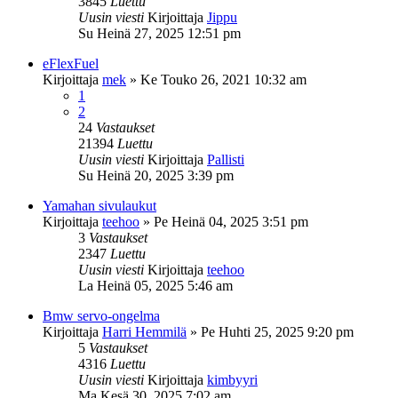
3845
Luettu
Uusin viesti
Kirjoittaja
Jippu
Su Heinä 27, 2025 12:51 pm
eFlexFuel
Kirjoittaja
mek
»
Ke Touko 26, 2021 10:32 am
1
2
24
Vastaukset
21394
Luettu
Uusin viesti
Kirjoittaja
Pallisti
Su Heinä 20, 2025 3:39 pm
Yamahan sivulaukut
Kirjoittaja
teehoo
»
Pe Heinä 04, 2025 3:51 pm
3
Vastaukset
2347
Luettu
Uusin viesti
Kirjoittaja
teehoo
La Heinä 05, 2025 5:46 am
Bmw servo-ongelma
Kirjoittaja
Harri Hemmilä
»
Pe Huhti 25, 2025 9:20 pm
5
Vastaukset
4316
Luettu
Uusin viesti
Kirjoittaja
kimbyyri
Ma Kesä 30, 2025 7:02 am