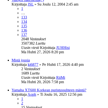
Kirjoittaja
JSL
»
Su Joulu 12, 2004 2:45 am
1
…
133
134
135
136
137
2048
Vastaukset
3507382
Luettu
Uusin viesti
Kirjoittaja
JUHHisi
Ma Huhti 27, 2026 8:20 pm
Mistä jousia
Kirjoittaja
kt6877
»
Pe Huhti 17, 2026 4:40 pm
2
Vastaukset
1689
Luettu
Uusin viesti
Kirjoittaja
RiiMi
Ma Huhti 20, 2026 7:58 pm
Yamaha XT600 Korkean puristussuhteen mäntä?
Kirjoittaja
Aoph
»
Ti Joulu 16, 2025 12:56 pm
1
2
15
Vastaukset