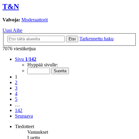
T&N
Valvoja:
Moderaattorit
Uusi Aihe
Tarkennettu haku
Etsi
7076 viestiketjua
Sivu
1
/
142
Hyppää sivulle:
1
2
3
4
5
…
142
Seuraava
Tiedotteet
Vastaukset
Luettu