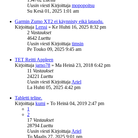
Uusin viesti
Kirjoittaja
mopopoitsu
Su Kesä 01, 2025 1:01 am
Garmin Zumo XT2 ei käynnisty eikä lataudu.
Kirjoittaja
Lerssi
»
Ke Huhti 16, 2025 8:32 pm
2
Vastaukset
4642
Luettu
Uusin viesti
Kirjoittaja
timsin
Pe Touko 09, 2025 9:45 am
TET Reitti Appleen
Kirjoittaja
jarno78
»
Ma Heinä 23, 2018 6:42 pm
11
Vastaukset
24221
Luettu
Uusin viesti
Kirjoittaja
Ariel
La Huhti 05, 2025 4:42 pm
Tabletti teline.
Kirjoittaja
kumi
»
To Heinä 04, 2019 2:47 pm
1
2
17
Vastaukset
28794
Luettu
Uusin viesti
Kirjoittaja
Ariel
To Maalis 27, 2025 9:01 pm