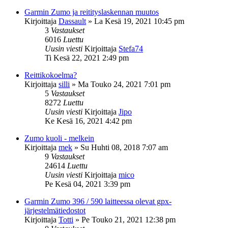
Garmin Zumo ja reitityslaskennan muutos
Kirjoittaja
Dassault
»
La Kesä 19, 2021 10:45 pm
3
Vastaukset
6016
Luettu
Uusin viesti
Kirjoittaja
Stefa74
Ti Kesä 22, 2021 2:49 pm
Reittikokoelma?
Kirjoittaja
silli
»
Ma Touko 24, 2021 7:01 pm
5
Vastaukset
8272
Luettu
Uusin viesti
Kirjoittaja
Jipo
Ke Kesä 16, 2021 4:42 pm
Zumo kuoli - melkein
Kirjoittaja
mek
»
Su Huhti 08, 2018 7:07 am
9
Vastaukset
24614
Luettu
Uusin viesti
Kirjoittaja
mico
Pe Kesä 04, 2021 3:39 pm
Garmin Zumo 396 / 590 laitteessa olevat gpx-
järjestelmätiedostot
Kirjoittaja
Totti
»
Pe Touko 21, 2021 12:38 pm