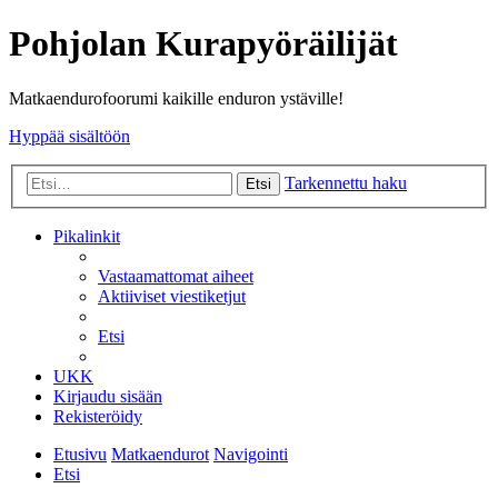
Pohjolan Kurapyöräilijät
Matkaendurofoorumi kaikille enduron ystäville!
Hyppää sisältöön
Tarkennettu haku
Etsi
Pikalinkit
Vastaamattomat aiheet
Aktiiviset viestiketjut
Etsi
UKK
Kirjaudu sisään
Rekisteröidy
Etusivu
Matkaendurot
Navigointi
Etsi