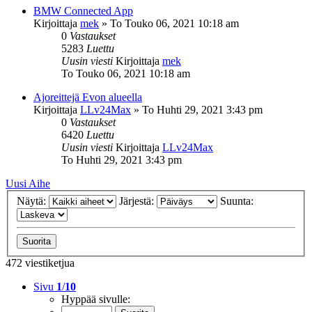
BMW Connected App
Kirjoittaja
mek
»
To Touko 06, 2021 10:18 am
0
Vastaukset
5283
Luettu
Uusin viesti
Kirjoittaja
mek
To Touko 06, 2021 10:18 am
Ajoreittejä Evon alueella
Kirjoittaja
LLv24Max
»
To Huhti 29, 2021 3:43 pm
0
Vastaukset
6420
Luettu
Uusin viesti
Kirjoittaja
LLv24Max
To Huhti 29, 2021 3:43 pm
Uusi Aihe
Näytä:
Järjestä:
Suunta:
472 viestiketjua
Sivu
1
/
10
Hyppää sivulle: