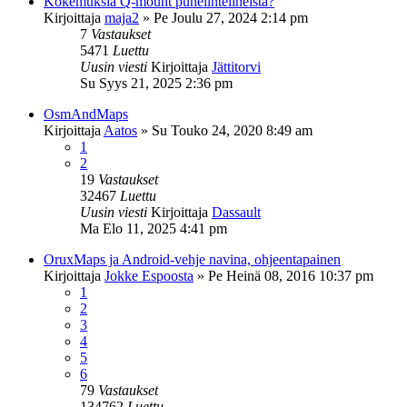
Kokemuksia Q-mount puhelintelineistä?
Kirjoittaja
maja2
»
Pe Joulu 27, 2024 2:14 pm
7
Vastaukset
5471
Luettu
Uusin viesti
Kirjoittaja
Jättitorvi
Su Syys 21, 2025 2:36 pm
OsmAndMaps
Kirjoittaja
Aatos
»
Su Touko 24, 2020 8:49 am
1
2
19
Vastaukset
32467
Luettu
Uusin viesti
Kirjoittaja
Dassault
Ma Elo 11, 2025 4:41 pm
OruxMaps ja Android-vehje navina, ohjeentapainen
Kirjoittaja
Jokke Espoosta
»
Pe Heinä 08, 2016 10:37 pm
1
2
3
4
5
6
79
Vastaukset
134762
Luettu