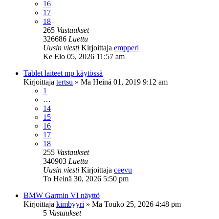
16
17
18
265
Vastaukset
326686
Luettu
Uusin viesti
Kirjoittaja
empperi
Ke Elo 05, 2026 11:57 am
Tablet laiteet mp käytössä
Kirjoittaja
tertsu
»
Ma Heinä 01, 2019 9:12 am
1
…
14
15
16
17
18
255
Vastaukset
340903
Luettu
Uusin viesti
Kirjoittaja
ceevu
To Heinä 30, 2026 5:50 pm
BMW Garmin VI näyttö
Kirjoittaja
kimbyyri
»
Ma Touko 25, 2026 4:48 pm
5
Vastaukset