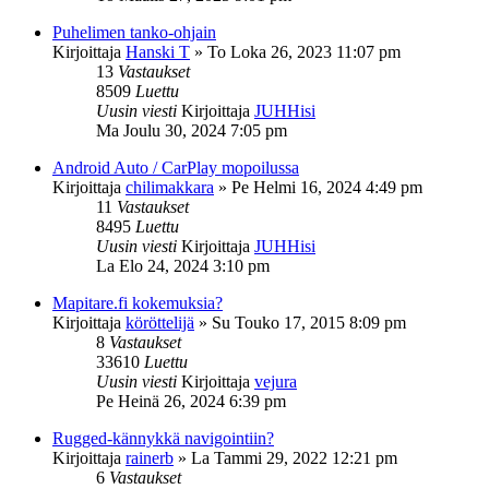
Puhelimen tanko-ohjain
Kirjoittaja
Hanski T
»
To Loka 26, 2023 11:07 pm
13
Vastaukset
8509
Luettu
Uusin viesti
Kirjoittaja
JUHHisi
Ma Joulu 30, 2024 7:05 pm
Android Auto / CarPlay mopoilussa
Kirjoittaja
chilimakkara
»
Pe Helmi 16, 2024 4:49 pm
11
Vastaukset
8495
Luettu
Uusin viesti
Kirjoittaja
JUHHisi
La Elo 24, 2024 3:10 pm
Mapitare.fi kokemuksia?
Kirjoittaja
köröttelijä
»
Su Touko 17, 2015 8:09 pm
8
Vastaukset
33610
Luettu
Uusin viesti
Kirjoittaja
vejura
Pe Heinä 26, 2024 6:39 pm
Rugged-kännykkä navigointiin?
Kirjoittaja
rainerb
»
La Tammi 29, 2022 12:21 pm
6
Vastaukset