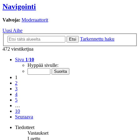
Navigointi
Valvoja:
Moderaattorit
Uusi Aihe
Tarkennettu haku
Etsi
472 viestiketjua
Sivu
1
/
10
Hyppää sivulle:
1
2
3
4
5
…
10
Seuraava
Tiedotteet
Vastaukset
Luettu