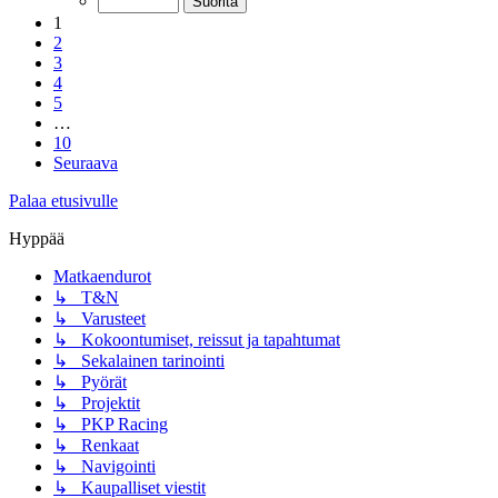
1
2
3
4
5
…
10
Seuraava
Palaa etusivulle
Hyppää
Matkaendurot
↳ T&N
↳ Varusteet
↳ Kokoontumiset, reissut ja tapahtumat
↳ Sekalainen tarinointi
↳ Pyörät
↳ Projektit
↳ PKP Racing
↳ Renkaat
↳ Navigointi
↳ Kaupalliset viestit