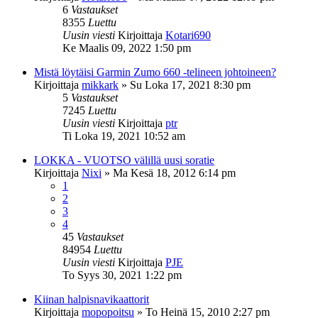
6
Vastaukset
8355
Luettu
Uusin viesti
Kirjoittaja
Kotari690
Ke Maalis 09, 2022 1:50 pm
Mistä löytäisi Garmin Zumo 660 -telineen johtoineen?
Kirjoittaja
mikkark
»
Su Loka 17, 2021 8:30 pm
5
Vastaukset
7245
Luettu
Uusin viesti
Kirjoittaja
ptr
Ti Loka 19, 2021 10:52 am
LOKKA - VUOTSO välillä uusi soratie
Kirjoittaja
Nixi
»
Ma Kesä 18, 2012 6:14 pm
1
2
3
4
45
Vastaukset
84954
Luettu
Uusin viesti
Kirjoittaja
PJE
To Syys 30, 2021 1:22 pm
Kiinan halpisnavikaattorit
Kirjoittaja
mopopoitsu
»
To Heinä 15, 2010 2:27 pm