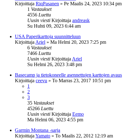
Kirjoittaja
RiqPasanen
»
Pe Maalis 24, 2023 10:34 pm
1
Vastaukset
4556
Luettu
Uusin viesti
Kirjoittaja
andreask
Su Huhti 09, 2023 6:44 am
USA Paperikarttoja suunnitteluun
Kirjoittaja
Ariel
»
Ma Helmi 20, 2023 7:25 pm
6
Vastaukset
7466
Luettu
Uusin viesti
Kirjoittaja
Ariel
Su Helmi 26, 2023 3:48 pm
Basecamp ja tietokoneelle asennettujen karttojen avaus
Kirjoittaja
ceevu
»
To Marras 23, 2017 10:51 pm
1
2
3
35
Vastaukset
45266
Luettu
Uusin viesti
Kirjoittaja
Eemo
Ma Helmi 06, 2023 4:55 pm
Garmin Montana -sarja
Kirjoittaja
Yamato
»
To Maalis 22, 2012 12:19 am