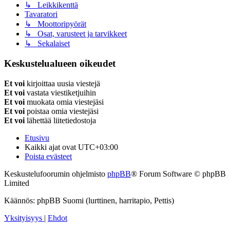
↳ Leikkikenttä
Tavaratori
↳ Moottoripyörät
↳ Osat, varusteet ja tarvikkeet
↳ Sekalaiset
Keskustelualueen oikeudet
Et voi
kirjoittaa uusia viestejä
Et voi
vastata viestiketjuihin
Et voi
muokata omia viestejäsi
Et voi
poistaa omia viestejäsi
Et voi
lähettää liitetiedostoja
Etusivu
Kaikki ajat ovat
UTC+03:00
Poista evästeet
Keskustelufoorumin ohjelmisto
phpBB
® Forum Software © phpBB
Limited
Käännös: phpBB Suomi (lurttinen, harritapio, Pettis)
Yksityisyys
|
Ehdot