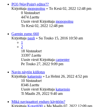
POI (WayPoint) editor??
Kirjoittaja
mopopoitsu
»
To Kesä 02, 2022 12:48 pm
0
Vastaukset
4474
Luettu
Uusin viesti
Kirjoittaja
mopopoitsu
To Kesä 02, 2022 12:48 pm
Garmin zumo 660
Kirjoittaja
pauli
»
Su Touko 15, 2016 10:50 am
1
2
18
Vastaukset
33397
Luettu
Uusin viesti
Kirjoittaja
carpenter
Pe Touko 27, 2022 9:09 pm
Navin näytön kiillotus
Kirjoittaja
katuensio
»
La Helmi 26, 2022 4:52 pm
10
Vastaukset
8346
Luettu
Uusin viesti
Kirjoittaja
katuensio
Ti Maalis 29, 2022 9:40 am
Mikä navigaattori enduro käyttöön?
Kirjoittaja
Kotari690
»
Ma Maalis 07, 2022 12:09 pm