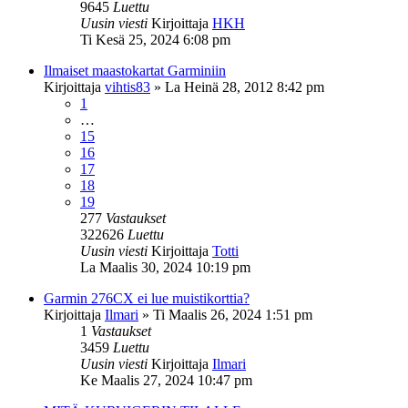
9645
Luettu
Uusin viesti
Kirjoittaja
HKH
Ti Kesä 25, 2024 6:08 pm
Ilmaiset maastokartat Garminiin
Kirjoittaja
vihtis83
»
La Heinä 28, 2012 8:42 pm
1
…
15
16
17
18
19
277
Vastaukset
322626
Luettu
Uusin viesti
Kirjoittaja
Totti
La Maalis 30, 2024 10:19 pm
Garmin 276CX ei lue muistikorttia?
Kirjoittaja
Ilmari
»
Ti Maalis 26, 2024 1:51 pm
1
Vastaukset
3459
Luettu
Uusin viesti
Kirjoittaja
Ilmari
Ke Maalis 27, 2024 10:47 pm