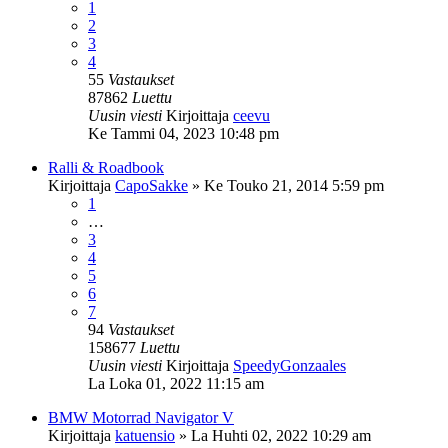
1
2
3
4
55
Vastaukset
87862
Luettu
Uusin viesti
Kirjoittaja
ceevu
Ke Tammi 04, 2023 10:48 pm
Ralli & Roadbook
Kirjoittaja
CapoSakke
»
Ke Touko 21, 2014 5:59 pm
1
…
3
4
5
6
7
94
Vastaukset
158677
Luettu
Uusin viesti
Kirjoittaja
SpeedyGonzaales
La Loka 01, 2022 11:15 am
BMW Motorrad Navigator V
Kirjoittaja
katuensio
»
La Huhti 02, 2022 10:29 am