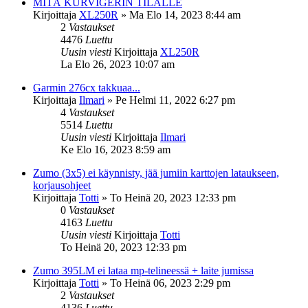
MITÄ KURVIGERIN TILALLE
Kirjoittaja
XL250R
»
Ma Elo 14, 2023 8:44 am
2
Vastaukset
4476
Luettu
Uusin viesti
Kirjoittaja
XL250R
La Elo 26, 2023 10:07 am
Garmin 276cx takkuaa...
Kirjoittaja
Ilmari
»
Pe Helmi 11, 2022 6:27 pm
4
Vastaukset
5514
Luettu
Uusin viesti
Kirjoittaja
Ilmari
Ke Elo 16, 2023 8:59 am
Zumo (3x5) ei käynnisty, jää jumiin karttojen lataukseen,
korjausohjeet
Kirjoittaja
Totti
»
To Heinä 20, 2023 12:33 pm
0
Vastaukset
4163
Luettu
Uusin viesti
Kirjoittaja
Totti
To Heinä 20, 2023 12:33 pm
Zumo 395LM ei lataa mp-telineessä + laite jumissa
Kirjoittaja
Totti
»
To Heinä 06, 2023 2:29 pm
2
Vastaukset
4136
Luettu