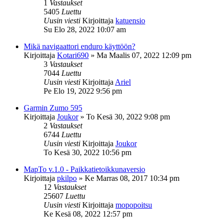
1
Vastaukset
5405
Luettu
Uusin viesti
Kirjoittaja
katuensio
Su Elo 28, 2022 10:07 am
Mikä navigaattori enduro käyttöön?
Kirjoittaja
Kotari690
»
Ma Maalis 07, 2022 12:09 pm
3
Vastaukset
7044
Luettu
Uusin viesti
Kirjoittaja
Ariel
Pe Elo 19, 2022 9:56 pm
Garmin Zumo 595
Kirjoittaja
Joukor
»
To Kesä 30, 2022 9:08 pm
2
Vastaukset
6744
Luettu
Uusin viesti
Kirjoittaja
Joukor
To Kesä 30, 2022 10:56 pm
MapTo v.1.0 - Paikkatietoikkunaversio
Kirjoittaja
pkilpo
»
Ke Marras 08, 2017 10:34 pm
12
Vastaukset
25607
Luettu
Uusin viesti
Kirjoittaja
mopopoitsu
Ke Kesä 08, 2022 12:57 pm