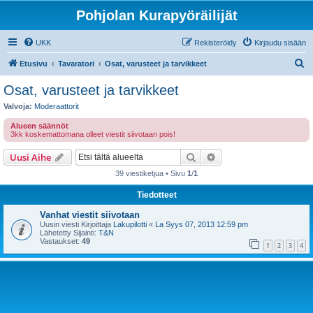
Pohjolan Kurapyöräilijät
UKK
Rekisteröidy
Kirjaudu sisään
E
Etusivu
Tavaratori
Osat, varusteet ja tarvikkeet
t
Osat, varusteet ja tarvikkeet
s
Valvoja:
Moderaattorit
i
Alueen säännöt
3kk koskemattomana olleet viestit siivotaan pois!
Etsi
Tarkennettu haku
Uusi Aihe
39 viestiketjua • Sivu
1
/
1
Tiedotteet
Vanhat viestit siivotaan
Uusin viesti Kirjoittaja
Lakupilotti
«
La Syys 07, 2013 12:59 pm
Lähetetty Sijainti:
T&N
Vastaukset:
49
1
2
3
4