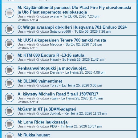
M: Käyttämättömät punaiset Ufo Plast Fire Fly etuvalomaski
ja Ufo Plast supermoto etulokasuoja
Uusin viesti Kirjoittaja
oxstar
«
To Elo 06, 2026 7:23 pm
Vastaukset:
4
O: Wings avarampi db-killeri Husqvarna 701 Enduro 2024
Uusin viesti Kirjoittaja
Sotanorsu666
«
To Elo 06, 2026 7:26 am
M: UUSI alkuperäinen Tenere 700 tankki musta
Uusin viesti Kirjoittaja
Meccca
«
Su Elo 02, 2026 7:51 pm
Vastaukset:
1
M: KTM 690 Enduro R -13-16 satula
Uusin viesti Kirjoittaja
Happi
«
Su Heinä 26, 2026 11:47 am
Renkaanvaihtopukki ja muovisuojat.
Uusin viesti Kirjoittaja
Dervish
«
La Heinä 25, 2026 4:08 pm
M: DL1000 vaimentimet
Uusin viesti Kirjoittaja
Torsti
«
La Heinä 25, 2026 3:05 pm
A: käytetty Michelin Road 5 trail 150/70R17
Uusin viesti Kirjoittaja
vtwin
«
La Heinä 25, 2026 11:43 am
Vastaukset:
3
M:Garmin XT ja 3DAM-adapteri
Uusin viesti Kirjoittaja
JukkaL
«
Ke Heinä 22, 2026 11:33 am
M: Lone Rider laukkusarja
Uusin viesti Kirjoittaja
PBG
«
Ti Heinä 21, 2026 10:37 pm
M: Rukka housut