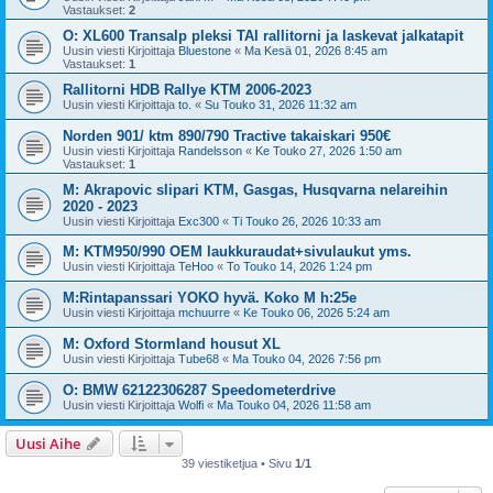
Vastaukset:
2
O: XL600 Transalp pleksi TAI rallitorni ja laskevat jalkatapit
Uusin viesti Kirjoittaja
Bluestone
«
Ma Kesä 01, 2026 8:45 am
Vastaukset:
1
Rallitorni HDB Rallye KTM 2006-2023
Uusin viesti Kirjoittaja
to.
«
Su Touko 31, 2026 11:32 am
Norden 901/ ktm 890/790 Tractive takaiskari 950€
Uusin viesti Kirjoittaja
Randelsson
«
Ke Touko 27, 2026 1:50 am
Vastaukset:
1
M: Akrapovic slipari KTM, Gasgas, Husqvarna nelareihin
2020 - 2023
Uusin viesti Kirjoittaja
Exc300
«
Ti Touko 26, 2026 10:33 am
M: KTM950/990 OEM laukkuraudat+sivulaukut yms.
Uusin viesti Kirjoittaja
TeHoo
«
To Touko 14, 2026 1:24 pm
M:Rintapanssari YOKO hyvä. Koko M h:25e
Uusin viesti Kirjoittaja
mchuurre
«
Ke Touko 06, 2026 5:24 am
M: Oxford Stormland housut XL
Uusin viesti Kirjoittaja
Tube68
«
Ma Touko 04, 2026 7:56 pm
O: BMW 62122306287 Speedometerdrive
Uusin viesti Kirjoittaja
Wolfi
«
Ma Touko 04, 2026 11:58 am
Uusi Aihe
39 viestiketjua • Sivu
1
/
1