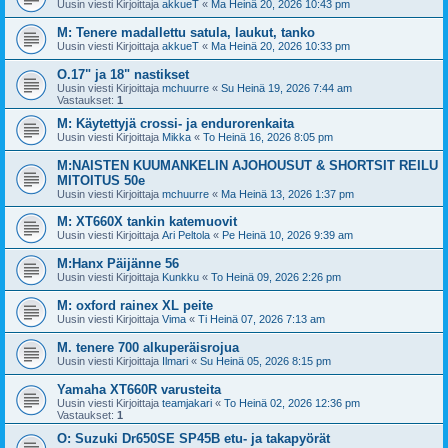
Uusin viesti Kirjoittaja
akkueT
«
Ma Heinä 20, 2026 10:43 pm
M: Tenere madallettu satula, laukut, tanko
Uusin viesti Kirjoittaja
akkueT
«
Ma Heinä 20, 2026 10:33 pm
O.17" ja 18" nastikset
Uusin viesti Kirjoittaja
mchuurre
«
Su Heinä 19, 2026 7:44 am
Vastaukset:
1
M: Käytettyjä crossi- ja endurorenkaita
Uusin viesti Kirjoittaja
Mikka
«
To Heinä 16, 2026 8:05 pm
M:NAISTEN KUUMANKELIN AJOHOUSUT & SHORTSIT REILU
MITOITUS 50e
Uusin viesti Kirjoittaja
mchuurre
«
Ma Heinä 13, 2026 1:37 pm
M: XT660X tankin katemuovit
Uusin viesti Kirjoittaja
Ari Peltola
«
Pe Heinä 10, 2026 9:39 am
M:Hanx Päijänne 56
Uusin viesti Kirjoittaja
Kunkku
«
To Heinä 09, 2026 2:26 pm
M: oxford rainex XL peite
Uusin viesti Kirjoittaja
Vima
«
Ti Heinä 07, 2026 7:13 am
M. tenere 700 alkuperäisrojua
Uusin viesti Kirjoittaja
Ilmari
«
Su Heinä 05, 2026 8:15 pm
Yamaha XT660R varusteita
Uusin viesti Kirjoittaja
teamjakari
«
To Heinä 02, 2026 12:36 pm
Vastaukset:
1
O: Suzuki Dr650SE SP45B etu- ja takapyörät