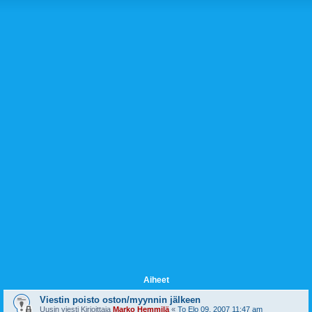
Aiheet
Viestin poisto oston/myynnin jälkeen
Uusin viesti Kirjoittaja
Marko Hemmilä
«
To Elo 09, 2007 11:47 am