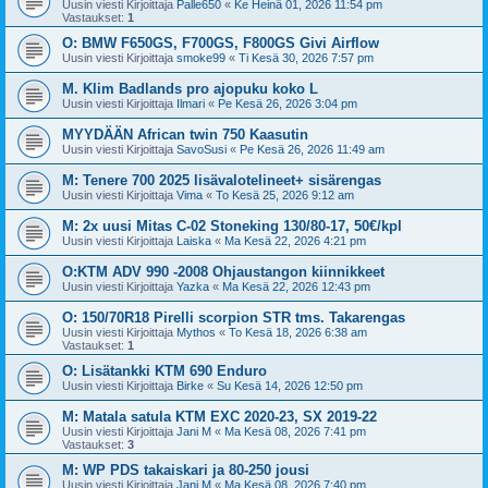
Uusin viesti Kirjoittaja
Palle650
«
Ke Heinä 01, 2026 11:54 pm
Vastaukset:
1
O: BMW F650GS, F700GS, F800GS Givi Airflow
Uusin viesti Kirjoittaja
smoke99
«
Ti Kesä 30, 2026 7:57 pm
M. Klim Badlands pro ajopuku koko L
Uusin viesti Kirjoittaja
Ilmari
«
Pe Kesä 26, 2026 3:04 pm
MYYDÄÄN African twin 750 Kaasutin
Uusin viesti Kirjoittaja
SavoSusi
«
Pe Kesä 26, 2026 11:49 am
M: Tenere 700 2025 lisävalotelineet+ sisärengas
Uusin viesti Kirjoittaja
Vima
«
To Kesä 25, 2026 9:12 am
M: 2x uusi Mitas C-02 Stoneking 130/80-17, 50€/kpl
Uusin viesti Kirjoittaja
Laiska
«
Ma Kesä 22, 2026 4:21 pm
O:KTM ADV 990 -2008 Ohjaustangon kiinnikkeet
Uusin viesti Kirjoittaja
Yazka
«
Ma Kesä 22, 2026 12:43 pm
O: 150/70R18 Pirelli scorpion STR tms. Takarengas
Uusin viesti Kirjoittaja
Mythos
«
To Kesä 18, 2026 6:38 am
Vastaukset:
1
O: Lisätankki KTM 690 Enduro
Uusin viesti Kirjoittaja
Birke
«
Su Kesä 14, 2026 12:50 pm
M: Matala satula KTM EXC 2020-23, SX 2019-22
Uusin viesti Kirjoittaja
Jani M
«
Ma Kesä 08, 2026 7:41 pm
Vastaukset:
3
M: WP PDS takaiskari ja 80-250 jousi
Uusin viesti Kirjoittaja
Jani M
«
Ma Kesä 08, 2026 7:40 pm