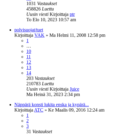
1031
Vastaukset
458826
Luettu
Uusin viesti
Kirjoittaja
ptr
To Elo 10, 2023 10:57 am
polvisuojat/tuet
Kirjoittaja
VAK
»
Ma Helmi 11, 2008 12:58 pm
1
…
10
11
12
13
14
203
Vastaukset
210783
Luettu
Uusin viesti
Kirjoittaja
Juice
Ma Heinä 31, 2023 2:34 pm
Näppärä konsti lukita enska ja kypärä...
Kirjoittaja
ATC
»
Ke Maalis 09, 2016 12:24 am
1
2
3
31
Vastaukset