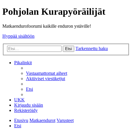
Pohjolan Kurapyöräilijät
Matkaendurofoorumi kaikille enduron ystäville!
Hyppää sisältöön
Tarkennettu haku
Etsi
Pikalinkit
Vastaamattomat aiheet
Aktiiviset viestiketjut
Etsi
UKK
Kirjaudu sisään
Rekisteröidy
Etusivu
Matkaendurot
Varusteet
Etsi