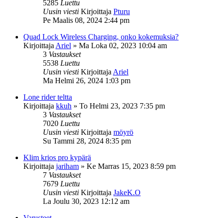
5285
Luettu
Uusin viesti
Kirjoittaja
Pturu
Pe Maalis 08, 2024 2:44 pm
Quad Lock Wireless Charging, onko kokemuksia?
Kirjoittaja
Ariel
»
Ma Loka 02, 2023 10:04 am
3
Vastaukset
5538
Luettu
Uusin viesti
Kirjoittaja
Ariel
Ma Helmi 26, 2024 1:03 pm
Lone rider teltta
Kirjoittaja
kkuh
»
To Helmi 23, 2023 7:35 pm
3
Vastaukset
7020
Luettu
Uusin viesti
Kirjoittaja
möyrö
Su Tammi 28, 2024 8:35 pm
Klim krios pro kypärä
Kirjoittaja
jariham
»
Ke Marras 15, 2023 8:59 pm
7
Vastaukset
7679
Luettu
Uusin viesti
Kirjoittaja
JakeK.O
La Joulu 30, 2023 12:12 am
Varusteet