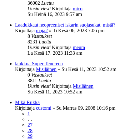
36002
Luettu
Uusin viesti
Kirjoittaja
mico
Su Heinä 16, 2023 9:57 am
Laadukkaat neopreeniset iskarin suojasukat, mistä?
Kirjoittaja
maja2
»
Ti Kesä 06, 2023 7:06 pm
8
Vastaukset
8231
Luettu
Uusin viesti
Kirjoittaja
meura
La Kesä 17, 2023 11:33 am
laukkua Super Tenereen
Kirjoittaja
Misiläinen
»
Su Kesä 11, 2023 10:52 am
0
Vastaukset
3811
Luettu
Uusin viesti
Kirjoittaja
Misiläinen
Su Kesä 11, 2023 10:52 am
Mikä Rukka
Kirjoittaja
customi
»
Su Marras 09, 2008 10:16 pm
1
…
27
28
29