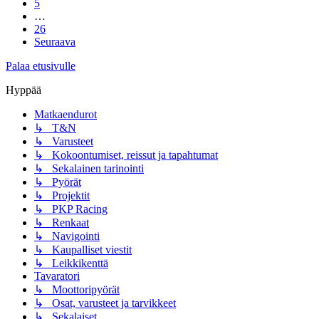
5
…
26
Seuraava
Palaa etusivulle
Hyppää
Matkaendurot
↳ T&N
↳ Varusteet
↳ Kokoontumiset, reissut ja tapahtumat
↳ Sekalainen tarinointi
↳ Pyörät
↳ Projektit
↳ PKP Racing
↳ Renkaat
↳ Navigointi
↳ Kaupalliset viestit
↳ Leikkikenttä
Tavaratori
↳ Moottoripyörät
↳ Osat, varusteet ja tarvikkeet
↳ Sekalaiset