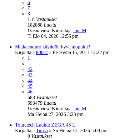
6
7
8
118
Vastaukset
182868
Luettu
Uusin viesti
Kirjoittaja
Jani M
Ti Elo 04, 2026 12:56 pm
Matkaenduro käyttöön hyvä ajopuku?
Kirjoittaja
800cc
»
Pe Heinä 15, 2011 12:22 pm
1
…
42
43
44
45
46
683
Vastaukset
593479
Luettu
Uusin viesti
Kirjoittaja
Jani M
Ma Heinä 27, 2026 3:23 pm
Touratech Laukut ZEGA 45 L
Kirjoittaja
Timsa
»
Su Heinä 12, 2026 5:00 pm
0
Vastaukset