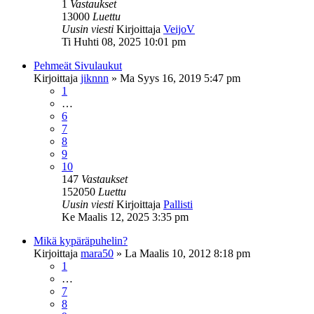
1
Vastaukset
13000
Luettu
Uusin viesti
Kirjoittaja
VeijoV
Ti Huhti 08, 2025 10:01 pm
Pehmeät Sivulaukut
Kirjoittaja
jiknnn
»
Ma Syys 16, 2019 5:47 pm
1
…
6
7
8
9
10
147
Vastaukset
152050
Luettu
Uusin viesti
Kirjoittaja
Pallisti
Ke Maalis 12, 2025 3:35 pm
Mikä kypäräpuhelin?
Kirjoittaja
mara50
»
La Maalis 10, 2012 8:18 pm
1
…
7
8