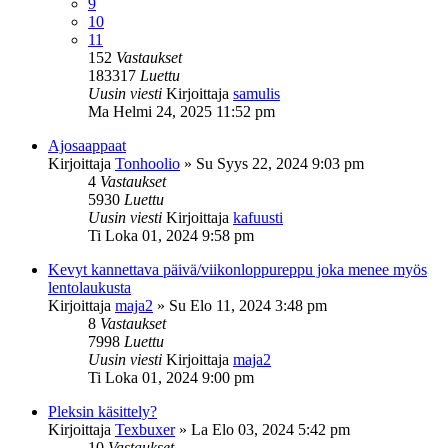
9
10
11
152
Vastaukset
183317
Luettu
Uusin viesti
Kirjoittaja
samulis
Ma Helmi 24, 2025 11:52 pm
Ajosaappaat
Kirjoittaja
Tonhoolio
»
Su Syys 22, 2024 9:03 pm
4
Vastaukset
5930
Luettu
Uusin viesti
Kirjoittaja
kafuusti
Ti Loka 01, 2024 9:58 pm
Kevyt kannettava päivä/viikonloppureppu joka menee myös
lentolaukusta
Kirjoittaja
maja2
»
Su Elo 11, 2024 3:48 pm
8
Vastaukset
7998
Luettu
Uusin viesti
Kirjoittaja
maja2
Ti Loka 01, 2024 9:00 pm
Pleksin käsittely?
Kirjoittaja
Texbuxer
»
La Elo 03, 2024 5:42 pm
10
Vastaukset