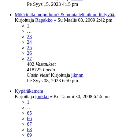
Pe Syys 15, 2023 4:15 pm
Mikä teltta mopoiluun? & muuta telttailuun liittyvää.
Kirjoittaja
Rapakko
»
Su Maalis 08, 2009 2:42 pm
1
…
23
24
25
26
27
402
Vastaukset
418725
Luettu
Uusin viesti
Kirjoittaja
jiknnn
Pe Syys 08, 2023 6:50 pm
Kypäräkamera
Kirjoittaja
jonkko
»
Ke Tammi 30, 2008 6:56 pm
1
…
65
66
67
68
69