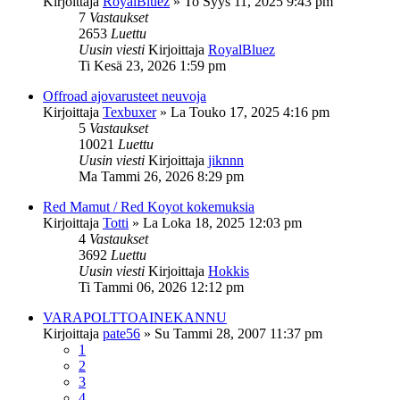
Kirjoittaja
RoyalBluez
»
To Syys 11, 2025 9:43 pm
7
Vastaukset
2653
Luettu
Uusin viesti
Kirjoittaja
RoyalBluez
Ti Kesä 23, 2026 1:59 pm
Offroad ajovarusteet neuvoja
Kirjoittaja
Texbuxer
»
La Touko 17, 2025 4:16 pm
5
Vastaukset
10021
Luettu
Uusin viesti
Kirjoittaja
jiknnn
Ma Tammi 26, 2026 8:29 pm
Red Mamut / Red Koyot kokemuksia
Kirjoittaja
Totti
»
La Loka 18, 2025 12:03 pm
4
Vastaukset
3692
Luettu
Uusin viesti
Kirjoittaja
Hokkis
Ti Tammi 06, 2026 12:12 pm
VARAPOLTTOAINEKANNU
Kirjoittaja
pate56
»
Su Tammi 28, 2007 11:37 pm
1
2
3
4