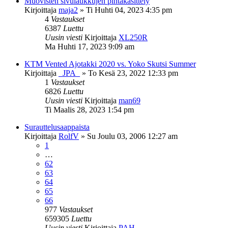
Muovisten sivulaukkujen pintakäsittely
Kirjoittaja
maja2
»
Ti Huhti 04, 2023 4:35 pm
4
Vastaukset
6387
Luettu
Uusin viesti
Kirjoittaja
XL250R
Ma Huhti 17, 2023 9:09 am
KTM Vented Ajotakki 2020 vs. Yoko Skutsi Summer
Kirjoittaja
_JPA_
»
To Kesä 23, 2022 12:33 pm
1
Vastaukset
6826
Luettu
Uusin viesti
Kirjoittaja
man69
Ti Maalis 28, 2023 1:54 pm
Surauttelusaappaista
Kirjoittaja
RolfV
»
Su Joulu 03, 2006 12:27 am
1
…
62
63
64
65
66
977
Vastaukset
659305
Luettu
Uusin viesti
Kirjoittaja
PAH