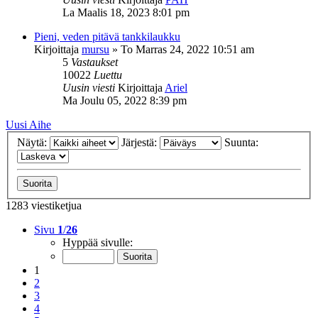
La Maalis 18, 2023 8:01 pm
Pieni, veden pitävä tankkilaukku
Kirjoittaja
mursu
»
To Marras 24, 2022 10:51 am
5
Vastaukset
10022
Luettu
Uusin viesti
Kirjoittaja
Ariel
Ma Joulu 05, 2022 8:39 pm
Uusi Aihe
Näytä:
Järjestä:
Suunta:
1283 viestiketjua
Sivu
1
/
26
Hyppää sivulle:
1
2
3
4