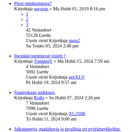
Pieni minikompura?
Kirjoittaja
savorau
»
Ma Huhti 01, 2019 8:16 pm
1
2
3
42
Vastaukset
55128
Luettu
Uusin viesti
Kirjoittaja
maja2
Su Touko 05, 2024 2:48 pm
Itsestään tummuvat visiirit ?
Kirjoittaja
TomppaV
»
Ma Huhti 15, 2024 7:59 am
4
Vastaukset
5692
Luettu
Uusin viesti
Kirjoittaja
geeXLV
Pe Huhti 19, 2024 9:57 am
Sisärenkaan paikkaus.
Kirjoittaja
Rollo
»
Su Huhti 07, 2024 2:26 pm
7
Vastaukset
7098
Luettu
Uusin viesti
Kirjoittaja
XL250R
To Huhti 11, 2024 9:00 am
Jalkatappeja, madaltavia ja tavallisia eri pyörämerkkeihin.