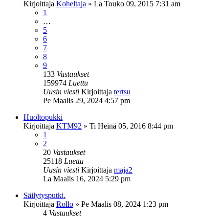
Kirjoittaja
Koheltaja
»
La Touko 09, 2015 7:31 am
1
…
5
6
7
8
9
133
Vastaukset
159974
Luettu
Uusin viesti
Kirjoittaja
tertsu
Pe Maalis 29, 2024 4:57 pm
Huoltopukki
Kirjoittaja
KTM92
»
Ti Heinä 05, 2016 8:44 pm
1
2
20
Vastaukset
25118
Luettu
Uusin viesti
Kirjoittaja
maja2
La Maalis 16, 2024 5:29 pm
Säilytysputki.
Kirjoittaja
Rollo
»
Pe Maalis 08, 2024 1:23 pm
4
Vastaukset