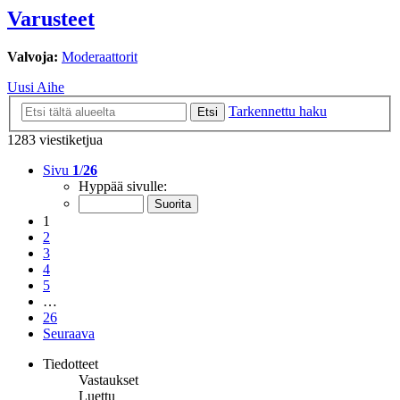
Varusteet
Valvoja:
Moderaattorit
Uusi Aihe
Tarkennettu haku
Etsi
1283 viestiketjua
Sivu
1
/
26
Hyppää sivulle:
1
2
3
4
5
…
26
Seuraava
Tiedotteet
Vastaukset
Luettu