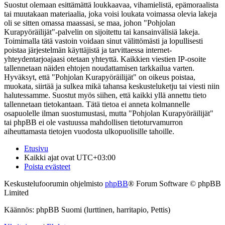
Suostut olemaan esittämättä loukkaavaa, vihamielistä, epämoraalista
tai muutakaan materiaalia, joka voisi loukata voimassa olevia lakeja
oli se sitten omassa maassasi, se maa, johon "Pohjolan
Kurapyöräilijät"-palvelin on sijoitettu tai kansainvälisiä lakeja.
Toimimalla tätä vastoin voidaan sinut välittömästi ja lopullisesti
poistaa järjestelmän käyttäjistä ja tarvittaessa internet-
yhteydentarjoajaasi otetaan yhteyttä. Kaikkien viestien IP-osoite
tallennetaan näiden ehtojen noudattamisen tarkkailua varten.
Hyväksyt, että "Pohjolan Kurapyöräilijät" on oikeus poistaa,
muokata, siirtää ja sulkea mikä tahansa keskusteluketju tai viesti niin
halutessamme. Suostut myös siihen, että kaikki yllä annettu tieto
tallennetaan tietokantaan. Tätä tietoa ei anneta kolmannelle
osapuolelle ilman suostumustasi, mutta "Pohjolan Kurapyöräilijät"
tai phpBB ei ole vastuussa mahdollisen tietoturvamurron
aiheuttamasta tietojen vuodosta ulkopuolisille tahoille.
Etusivu
Kaikki ajat ovat
UTC+03:00
Poista evästeet
Keskustelufoorumin ohjelmisto
phpBB
® Forum Software © phpBB
Limited
Käännös: phpBB Suomi (lurttinen, harritapio, Pettis)