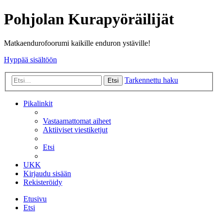
Pohjolan Kurapyöräilijät
Matkaendurofoorumi kaikille enduron ystäville!
Hyppää sisältöön
Tarkennettu haku
Etsi
Pikalinkit
Vastaamattomat aiheet
Aktiiviset viestiketjut
Etsi
UKK
Kirjaudu sisään
Rekisteröidy
Etusivu
Etsi