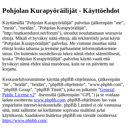
Pohjolan Kurapyöräilijät - Käyttöehdot
Käyttämällä "Pohjolan Kurapyöräilijät" palvelua (jälkeenpäin "me",
"meitä", "meidän", "Pohjolan Kurapyöräilijät",
"http://matkaendurot.net/forum"), sitoudut noudattamaan seuraavia
ehtoja. Mikäli et hyväksy näitä ehtoja, älä rekisteröidy ja/tai käytä
"Pohjolan Kurapyöräilijät"-palvelua. Me voimme muuttaa näitä
ehtoja koska tahansa ja teemme parhaamme informoidaksemme
sinua. On kuitenkin suositeltavaa lukea nämä ehdot säännöllisesti,
koska "Pohjolan Kurapyöräilijät"-palvelun käyttö vaatii että
hyväksyt nämä ehdot siinä muodossa, kuin ne on päivitetty tai
korjattu.
Keskustelufoorumimme käyttää phpBB-ohjelmistoa, (jälkeenpäin
"he", "heidät", "heidän", "phpBB-ohjelmisto", "www.phpbb.com",
"phpBB Group", "phpBB Tiimit"), joka on julkaistu "
General
Public License v2
" -lisenssillä (jälkeenpäin "GPL") ja se voidaan
ladata osoitteesta
www.phpbb.com
. phpBB-ohjelmisto luo vain
ympäristön internet-keskustelulle. phpBB Limited ei ole vastuussa
siitä, mitä sallimme tai kiellämme sopivana sisältönä ja/tai
käytöksenä. Saadaksesi lisätietoa phpBB:stä vieraile osoitteessa:
https://www.phpbb.com/
.