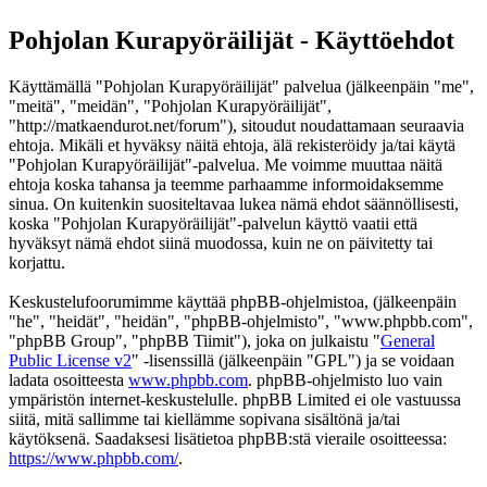
Pohjolan Kurapyöräilijät - Käyttöehdot
Käyttämällä "Pohjolan Kurapyöräilijät" palvelua (jälkeenpäin "me",
"meitä", "meidän", "Pohjolan Kurapyöräilijät",
"http://matkaendurot.net/forum"), sitoudut noudattamaan seuraavia
ehtoja. Mikäli et hyväksy näitä ehtoja, älä rekisteröidy ja/tai käytä
"Pohjolan Kurapyöräilijät"-palvelua. Me voimme muuttaa näitä
ehtoja koska tahansa ja teemme parhaamme informoidaksemme
sinua. On kuitenkin suositeltavaa lukea nämä ehdot säännöllisesti,
koska "Pohjolan Kurapyöräilijät"-palvelun käyttö vaatii että
hyväksyt nämä ehdot siinä muodossa, kuin ne on päivitetty tai
korjattu.
Keskustelufoorumimme käyttää phpBB-ohjelmistoa, (jälkeenpäin
"he", "heidät", "heidän", "phpBB-ohjelmisto", "www.phpbb.com",
"phpBB Group", "phpBB Tiimit"), joka on julkaistu "
General
Public License v2
" -lisenssillä (jälkeenpäin "GPL") ja se voidaan
ladata osoitteesta
www.phpbb.com
. phpBB-ohjelmisto luo vain
ympäristön internet-keskustelulle. phpBB Limited ei ole vastuussa
siitä, mitä sallimme tai kiellämme sopivana sisältönä ja/tai
käytöksenä. Saadaksesi lisätietoa phpBB:stä vieraile osoitteessa:
https://www.phpbb.com/
.