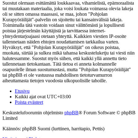
Suostut olemaan esittämättä loukkaavaa, vihamielistä, epämoraalista
tai muutakaan materiaalia, joka voisi loukata voimassa olevia lakeja
oli se sitten omassa maassasi, se maa, johon "Pohjolan
Kurapyöräilijät"-palvelin on sijoitettu tai kansainvälisiä lakeja.
Toimimalla tätä vastoin voidaan sinut välittömästi ja lopullisesti
poistaa järjestelmän käyttäjistä ja tarvittaessa internet-
yhteydentarjoajaasi otetaan yhteyttä. Kaikkien viestien IP-osoite
tallennetaan näiden ehtojen noudattamisen tarkkailua varten.
Hyväksyt, että "Pohjolan Kurapyöräilijät" on oikeus poistaa,
muokata, siirtää ja sulkea mikä tahansa keskusteluketju tai viesti niin
halutessamme. Suostut myös siihen, että kaikki yllä annettu tieto
tallennetaan tietokantaan. Tätä tietoa ei anneta kolmannelle
osapuolelle ilman suostumustasi, mutta "Pohjolan Kurapyöräilijät"
tai phpBB ei ole vastuussa mahdollisen tietoturvamurron
aiheuttamasta tietojen vuodosta ulkopuolisille tahoille.
Etusivu
Kaikki ajat ovat
UTC+03:00
Poista evästeet
Keskustelufoorumin ohjelmisto
phpBB
® Forum Software © phpBB
Limited
Käännös: phpBB Suomi (lurttinen, harritapio, Pettis)