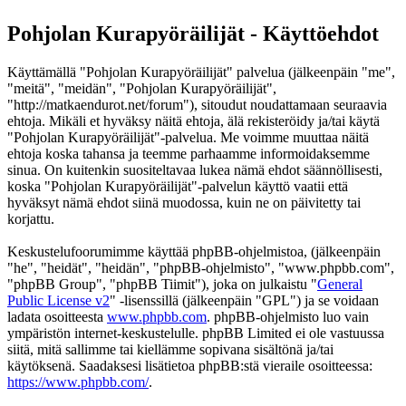
Pohjolan Kurapyöräilijät - Käyttöehdot
Käyttämällä "Pohjolan Kurapyöräilijät" palvelua (jälkeenpäin "me",
"meitä", "meidän", "Pohjolan Kurapyöräilijät",
"http://matkaendurot.net/forum"), sitoudut noudattamaan seuraavia
ehtoja. Mikäli et hyväksy näitä ehtoja, älä rekisteröidy ja/tai käytä
"Pohjolan Kurapyöräilijät"-palvelua. Me voimme muuttaa näitä
ehtoja koska tahansa ja teemme parhaamme informoidaksemme
sinua. On kuitenkin suositeltavaa lukea nämä ehdot säännöllisesti,
koska "Pohjolan Kurapyöräilijät"-palvelun käyttö vaatii että
hyväksyt nämä ehdot siinä muodossa, kuin ne on päivitetty tai
korjattu.
Keskustelufoorumimme käyttää phpBB-ohjelmistoa, (jälkeenpäin
"he", "heidät", "heidän", "phpBB-ohjelmisto", "www.phpbb.com",
"phpBB Group", "phpBB Tiimit"), joka on julkaistu "
General
Public License v2
" -lisenssillä (jälkeenpäin "GPL") ja se voidaan
ladata osoitteesta
www.phpbb.com
. phpBB-ohjelmisto luo vain
ympäristön internet-keskustelulle. phpBB Limited ei ole vastuussa
siitä, mitä sallimme tai kiellämme sopivana sisältönä ja/tai
käytöksenä. Saadaksesi lisätietoa phpBB:stä vieraile osoitteessa:
https://www.phpbb.com/
.