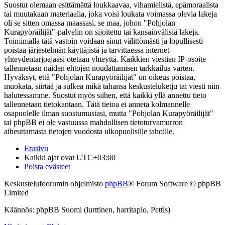
Suostut olemaan esittämättä loukkaavaa, vihamielistä, epämoraalista
tai muutakaan materiaalia, joka voisi loukata voimassa olevia lakeja
oli se sitten omassa maassasi, se maa, johon "Pohjolan
Kurapyöräilijät"-palvelin on sijoitettu tai kansainvälisiä lakeja.
Toimimalla tätä vastoin voidaan sinut välittömästi ja lopullisesti
poistaa järjestelmän käyttäjistä ja tarvittaessa internet-
yhteydentarjoajaasi otetaan yhteyttä. Kaikkien viestien IP-osoite
tallennetaan näiden ehtojen noudattamisen tarkkailua varten.
Hyväksyt, että "Pohjolan Kurapyöräilijät" on oikeus poistaa,
muokata, siirtää ja sulkea mikä tahansa keskusteluketju tai viesti niin
halutessamme. Suostut myös siihen, että kaikki yllä annettu tieto
tallennetaan tietokantaan. Tätä tietoa ei anneta kolmannelle
osapuolelle ilman suostumustasi, mutta "Pohjolan Kurapyöräilijät"
tai phpBB ei ole vastuussa mahdollisen tietoturvamurron
aiheuttamasta tietojen vuodosta ulkopuolisille tahoille.
Etusivu
Kaikki ajat ovat
UTC+03:00
Poista evästeet
Keskustelufoorumin ohjelmisto
phpBB
® Forum Software © phpBB
Limited
Käännös: phpBB Suomi (lurttinen, harritapio, Pettis)