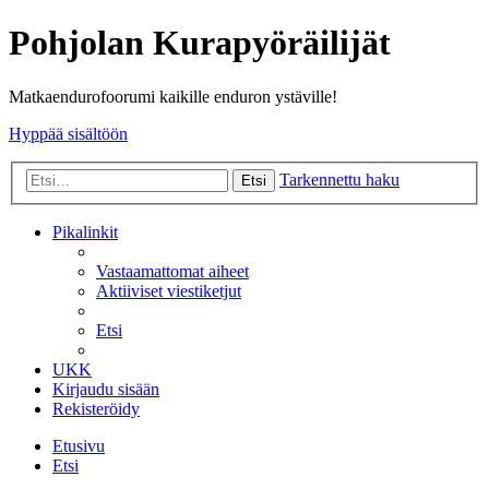
Pohjolan Kurapyöräilijät
Matkaendurofoorumi kaikille enduron ystäville!
Hyppää sisältöön
Tarkennettu haku
Etsi
Pikalinkit
Vastaamattomat aiheet
Aktiiviset viestiketjut
Etsi
UKK
Kirjaudu sisään
Rekisteröidy
Etusivu
Etsi