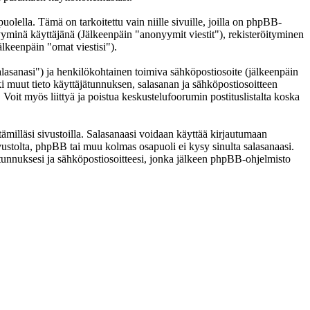
lla. Tämä on tarkoitettu vain niille sivuille, joilla on phpBB-
nyyminä käyttäjänä (Jälkeenpäin "anonyymit viestit"), rekisteröityminen
älkeenpäin "omat viestisi").
salasanasi") ja henkilökohtainen toimiva sähköpostiosoite (jälkeenpäin
kki muut tieto käyttäjätunnuksen, salasanan ja sähköpostiosoitteen
 Voit myös liittyä ja poistua keskustelufoorumin postituslistalta koska
ämilläsi sivustoilla. Salasanaasi voidaan käyttää kirjautumaan
ivustolta, phpBB tai muu kolmas osapuoli ei kysy sinulta salasanaasi.
unnuksesi ja sähköpostiosoitteesi, jonka jälkeen phpBB-ohjelmisto