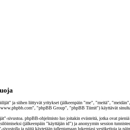
suoja
lijät" ja siihen liittyvät yritykset (jälkeenpäin "me", "meitä", "meidän"
www.phpbb.com", "phpBB Group", "phpBB Tiimit") käyttävät sinulta ker
ät"-sivustoa. phpBB-ohjelmisto luo joitakin evästeitä, jotka ovat pieniä 
yksilöimiseksi (jälkeenpäin "käyttäjän id") ja anonyymin session tunnist
"-sivustolla ja näitä käytetään tallentamaan lukemiasi vestiketjuja ja nä