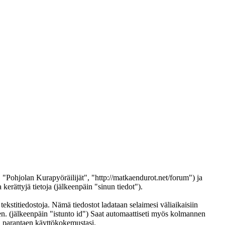
, "Pohjolan Kurapyöräilijät", "http://matkaendurot.net/forum") ja
ättyjä tietoja (jälkeenpäin "sinun tiedot").
tekstitiedostoja. Nämä tiedostot ladataan selaimesi väliaikaisiin
een. (jälkeenpäin "istunto id") Saat automaattiseti myös kolmannen
in parantaen käyttökokemustasi.