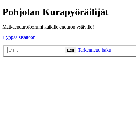
Pohjolan Kurapyöräilijät
Matkaendurofoorumi kaikille enduron ystäville!
Hyppää sisältöön
Tarkennettu haku
Etsi