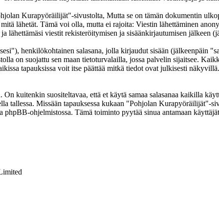
an Kurapyöräilijät"-sivustolta, Mutta se on tämän dokumentin ulkopuole
 mitä lähetät. Tämä voi olla, mutta ei rajoita: Viestin lähettäminen ano
a lähettämäsi viestit rekisteröitymisen ja sisäänkirjautumisen jälkeen (j
sesi"), henkilökohtainen salasana, jolla kirjaudut sisään (jälkeenpäin "
tolla on suojattu sen maan tietoturvalailla, jossa palvelin sijaitsee. Kai
issa tapauksissa voit itse päättää mitkä tiedot ovat julkisesti näkyvillä.
On kuitenkin suositeltavaa, että et käytä samaa salasanaa kaikilla käytt
olella tallessa. Missään tapauksessa kukaan "Pohjolan Kurapyöräilijät"-s
toa phpBB-ohjelmistossa. Tämä toiminto pyytää sinua antamaan käyttäjät
Limited