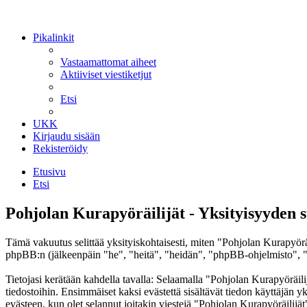
Pikalinkit
Vastaamattomat aiheet
Aktiiviset viestiketjut
Etsi
UKK
Kirjaudu sisään
Rekisteröidy
Etusivu
Etsi
Pohjolan Kurapyöräilijät - Yksityisyyden 
Tämä vakuutus selittää yksityiskohtaisesti, miten "Pohjolan Kurapyöräi
phpBB:n (jälkeenpäin "he", "heitä", "heidän", "phpBB-ohjelmisto", "
Tietojasi kerätään kahdella tavalla: Selaamalla "Pohjolan Kurapyöräilij
tiedostoihin. Ensimmäiset kaksi evästettä sisältävät tiedon käyttäjän 
evästeen, kun olet selannut joitakin viestejä "Pohjolan Kurapyöräilijät