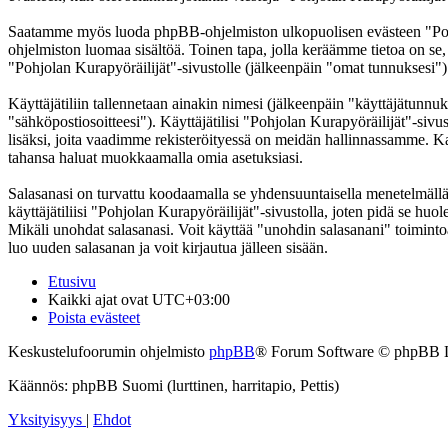
Saatamme myös luoda phpBB-ohjelmiston ulkopuolisen evästeen "Pohjol
ohjelmiston luomaa sisältöä. Toinen tapa, jolla keräämme tietoa on se,
"Pohjolan Kurapyöräilijät"-sivustolle (jälkeenpäin "omat tunnuksesi") j
Käyttäjätiliin tallennetaan ainakin nimesi (jälkeenpäin "käyttäjätunnuk
"sähköpostiosoitteesi"). Käyttäjätilisi "Pohjolan Kurapyöräilijät"-sivus
lisäksi, joita vaadimme rekisteröityessä on meidän hallinnassamme. Kaik
tahansa haluat muokkaamalla omia asetuksiasi.
Salasanasi on turvattu koodaamalla se yhdensuuntaisella menetelmällä. 
käyttäjätiliisi "Pohjolan Kurapyöräilijät"-sivustolla, joten pidä se hu
Mikäli unohdat salasanasi. Voit käyttää "unohdin salasanani" toimin
luo uuden salasanan ja voit kirjautua jälleen sisään.
Etusivu
Kaikki ajat ovat
UTC+03:00
Poista evästeet
Keskustelufoorumin ohjelmisto
phpBB
® Forum Software © phpBB 
Käännös: phpBB Suomi (lurttinen, harritapio, Pettis)
Yksityisyys
|
Ehdot