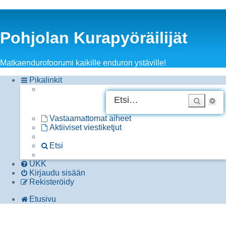
Pohjolan Kurapyöräilijät
Matkaendurofoorumi kaikille enduron ystäville!
Pikalinkit
Etsi
Ta
h
Vastaamattomat aiheet
Aktiiviset viestiketjut
Etsi
UKK
Kirjaudu sisään
Rekisteröidy
Etusivu