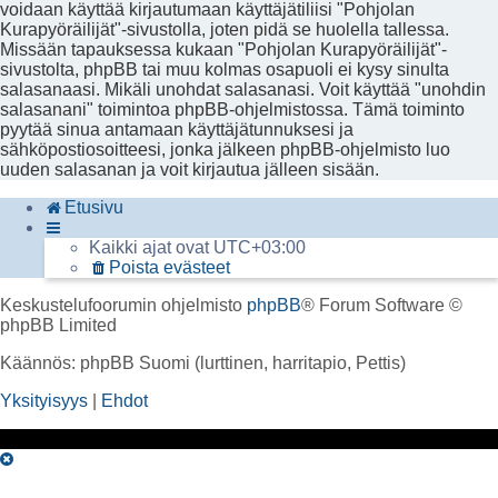
voidaan käyttää kirjautumaan käyttäjätiliisi "Pohjolan
Kurapyöräilijät"-sivustolla, joten pidä se huolella tallessa.
Missään tapauksessa kukaan "Pohjolan Kurapyöräilijät"-
sivustolta, phpBB tai muu kolmas osapuoli ei kysy sinulta
salasanaasi. Mikäli unohdat salasanasi. Voit käyttää "unohdin
salasanani" toimintoa phpBB-ohjelmistossa. Tämä toiminto
pyytää sinua antamaan käyttäjätunnuksesi ja
sähköpostiosoitteesi, jonka jälkeen phpBB-ohjelmisto luo
uuden salasanan ja voit kirjautua jälleen sisään.
Etusivu
Kaikki ajat ovat
UTC+03:00
Poista evästeet
Keskustelufoorumin ohjelmisto
phpBB
® Forum Software ©
phpBB Limited
Käännös: phpBB Suomi (lurttinen, harritapio, Pettis)
Yksityisyys
|
Ehdot