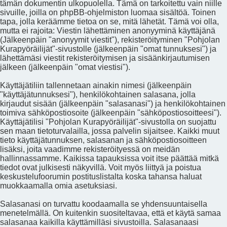
tämän dokumentin ulkopuolella. Tämä on tarkoitettu vain niille
sivuille, joilla on phpBB-ohjelmiston luomaa sisältöä. Toinen
tapa, jolla keräämme tietoa on se, mitä lähetät. Tämä voi olla,
mutta ei rajoita: Viestin lähettäminen anonyyminä käyttäjänä
(Jälkeenpäin "anonyymit viestit"), rekisteröityminen "Pohjolan
Kurapyöräilijät"-sivustolle (jälkeenpäin "omat tunnuksesi") ja
lähettämäsi viestit rekisteröitymisen ja sisäänkirjautumisen
jälkeen (jälkeenpäin "omat viestisi").
Käyttäjätiliin tallennetaan ainakin nimesi (jälkeenpäin
"käyttäjätunnuksesi"), henkilökohtainen salasana, jolla
kirjaudut sisään (jälkeenpäin "salasanasi") ja henkilökohtainen
toimiva sähköpostiosoite (jälkeenpäin "sähköpostiosoitteesi").
Käyttäjätilisi "Pohjolan Kurapyöräilijät"-sivustolla on suojattu
sen maan tietoturvalailla, jossa palvelin sijaitsee. Kaikki muut
tieto käyttäjätunnuksen, salasanan ja sähköpostiosoitteen
lisäksi, joita vaadimme rekisteröityessä on meidän
hallinnassamme. Kaikissa tapauksissa voit itse päättää mitkä
tiedot ovat julkisesti näkyvillä. Voit myös liittyä ja poistua
keskustelufoorumin postituslistalta koska tahansa haluat
muokkaamalla omia asetuksiasi.
Salasanasi on turvattu koodaamalla se yhdensuuntaisella
menetelmällä. On kuitenkin suositeltavaa, että et käytä samaa
salasanaa kaikilla käyttämilläsi sivustoilla. Salasanaasi