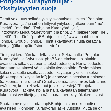
Pohjolan Kurapyöräilijät -
Yksityisyyden suoja
Tämä vakuutus selittää yksityiskohtaisesti, miten "Pohjolan
Kurapyöräilijät" ja siihen liittyvät yritykset (jälkeenpäin "me",
"meitä", "meidän", "Pohjolan Kurapyöräilijät",
"http://matkaendurot.net/forum") ja phpBB:n (jälkeenpäin "he",
"heitä", "heidän", "phpBB-ohjelmisto", "www.phpbb.com",
"phpBB Group", "phpBB Tiimit") käyttävät sinulta kerättyjä
tietoja (jälkeenpäin "sinun tiedot").
Tietojasi kerätään kahdella tavalla: Selaamalla "Pohjolan
Kurapyöräilijät"-sivustoa. phpBB-ohjelmisto luo joitakin
evästeitä, jotka ovat pieniä tekstitiedostoja. Nämä tiedostot
ladataan selaimesi väliaikaisiin tiedostoihin. Ensimmäiset
kaksi evästettä sisältävät tiedon käyttäjän yksilöimiseksi
(jälkeenpäin "käyttäjän id") ja anonyymin session tunnisteen.
(jälkeenpäin "istunto id") Saat automaattiseti myös kolmannen
evästeen, kun olet selannut joitakin viestejä "Pohjolan
Kurapyöräilijät"-sivustolla ja näitä käytetään tallentamaan
lukemiasi vestiketjuja ja näin parantaen käyttökokemustasi.
Saatamme myös luoda phpBB-ohjelmiston ulkopuolisen
evästeen "Pohjolan Kurapyöräilijät"-sivustolta, Mutta se on