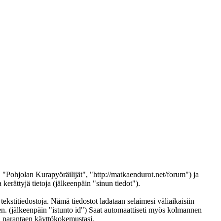
, "Pohjolan Kurapyöräilijät", "http://matkaendurot.net/forum") ja
ättyjä tietoja (jälkeenpäin "sinun tiedot").
tekstitiedostoja. Nämä tiedostot ladataan selaimesi väliaikaisiin
een. (jälkeenpäin "istunto id") Saat automaattiseti myös kolmannen
in parantaen käyttökokemustasi.