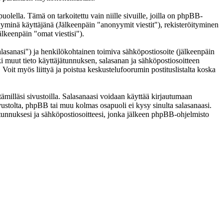
lla. Tämä on tarkoitettu vain niille sivuille, joilla on phpBB-
nyyminä käyttäjänä (Jälkeenpäin "anonyymit viestit"), rekisteröityminen
älkeenpäin "omat viestisi").
salasanasi") ja henkilökohtainen toimiva sähköpostiosoite (jälkeenpäin
kki muut tieto käyttäjätunnuksen, salasanan ja sähköpostiosoitteen
 Voit myös liittyä ja poistua keskustelufoorumin postituslistalta koska
ämilläsi sivustoilla. Salasanaasi voidaan käyttää kirjautumaan
ivustolta, phpBB tai muu kolmas osapuoli ei kysy sinulta salasanaasi.
unnuksesi ja sähköpostiosoitteesi, jonka jälkeen phpBB-ohjelmisto