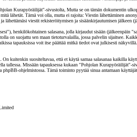
an Kurapyöräilijät"-sivustolta, Mutta se on tämän dokumentin ulkopuole
 mitä lähetät. Tämä voi olla, mutta ei rajoita: Viestin lähettäminen ano
a lähettämäsi viestit rekisteröitymisen ja sisäänkirjautumisen jälkeen (j
sesi"), henkilökohtainen salasana, jolla kirjaudut sisään (jälkeenpäin "
tolla on suojattu sen maan tietoturvalailla, jossa palvelin sijaitsee. Kai
issa tapauksissa voit itse päättää mitkä tiedot ovat julkisesti näkyvillä.
On kuitenkin suositeltavaa, että et käytä samaa salasanaa kaikilla käytt
olella tallessa. Missään tapauksessa kukaan "Pohjolan Kurapyöräilijät"-s
toa phpBB-ohjelmistossa. Tämä toiminto pyytää sinua antamaan käyttäjät
Limited