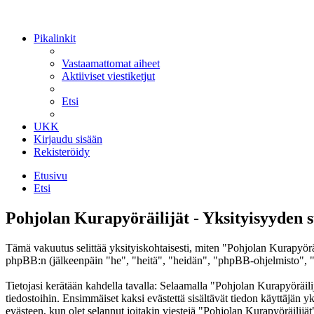
Pikalinkit
Vastaamattomat aiheet
Aktiiviset viestiketjut
Etsi
UKK
Kirjaudu sisään
Rekisteröidy
Etusivu
Etsi
Pohjolan Kurapyöräilijät - Yksityisyyden 
Tämä vakuutus selittää yksityiskohtaisesti, miten "Pohjolan Kurapyöräi
phpBB:n (jälkeenpäin "he", "heitä", "heidän", "phpBB-ohjelmisto", "
Tietojasi kerätään kahdella tavalla: Selaamalla "Pohjolan Kurapyöräilij
tiedostoihin. Ensimmäiset kaksi evästettä sisältävät tiedon käyttäjän 
evästeen, kun olet selannut joitakin viestejä "Pohjolan Kurapyöräilijät