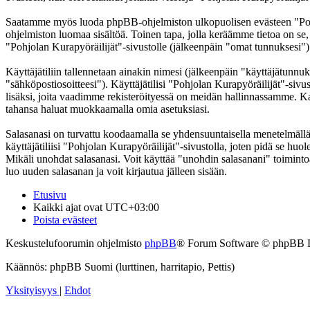
Saatamme myös luoda phpBB-ohjelmiston ulkopuolisen evästeen "Pohjol
ohjelmiston luomaa sisältöä. Toinen tapa, jolla keräämme tietoa on se,
"Pohjolan Kurapyöräilijät"-sivustolle (jälkeenpäin "omat tunnuksesi") j
Käyttäjätiliin tallennetaan ainakin nimesi (jälkeenpäin "käyttäjätunnuk
"sähköpostiosoitteesi"). Käyttäjätilisi "Pohjolan Kurapyöräilijät"-sivus
lisäksi, joita vaadimme rekisteröityessä on meidän hallinnassamme. Kaik
tahansa haluat muokkaamalla omia asetuksiasi.
Salasanasi on turvattu koodaamalla se yhdensuuntaisella menetelmällä. 
käyttäjätiliisi "Pohjolan Kurapyöräilijät"-sivustolla, joten pidä se hu
Mikäli unohdat salasanasi. Voit käyttää "unohdin salasanani" toimin
luo uuden salasanan ja voit kirjautua jälleen sisään.
Etusivu
Kaikki ajat ovat
UTC+03:00
Poista evästeet
Keskustelufoorumin ohjelmisto
phpBB
® Forum Software © phpBB 
Käännös: phpBB Suomi (lurttinen, harritapio, Pettis)
Yksityisyys
|
Ehdot