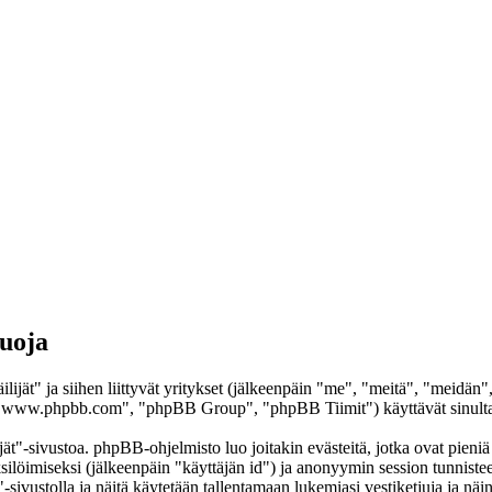
suoja
lijät" ja siihen liittyvät yritykset (jälkeenpäin "me", "meitä", "meidän"
www.phpbb.com", "phpBB Group", "phpBB Tiimit") käyttävät sinulta ker
ät"-sivustoa. phpBB-ohjelmisto luo joitakin evästeitä, jotka ovat pieniä 
yksilöimiseksi (jälkeenpäin "käyttäjän id") ja anonyymin session tunnist
"-sivustolla ja näitä käytetään tallentamaan lukemiasi vestiketjuja ja nä