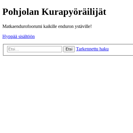
Pohjolan Kurapyöräilijät
Matkaendurofoorumi kaikille enduron ystäville!
Hyppää sisältöön
Tarkennettu haku
Etsi