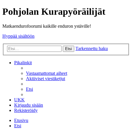
Pohjolan Kurapyöräilijät
Matkaendurofoorumi kaikille enduron ystäville!
Hyppää sisältöön
Tarkennettu haku
Etsi
Pikalinkit
Vastaamattomat aiheet
Aktiiviset viestiketjut
Etsi
UKK
Kirjaudu sisään
Rekisteröidy
Etusivu
Etsi