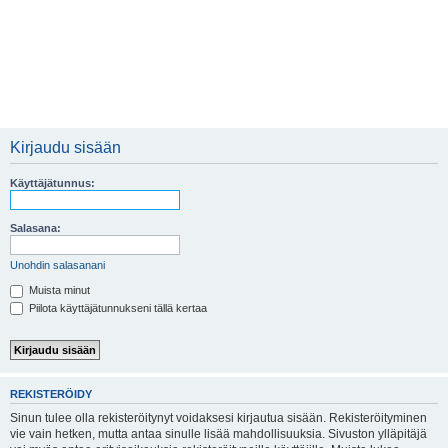
Kirjaudu sisään
Käyttäjätunnus:
Salasana:
Unohdin salasanani
Muista minut
Piilota käyttäjätunnukseni tällä kertaa
REKISTERÖIDY
Sinun tulee olla rekisteröitynyt voidaksesi kirjautua sisään. Rekisteröityminen
vie vain hetken, mutta antaa sinulle lisää mahdollisuuksia. Sivuston ylläpitäjä