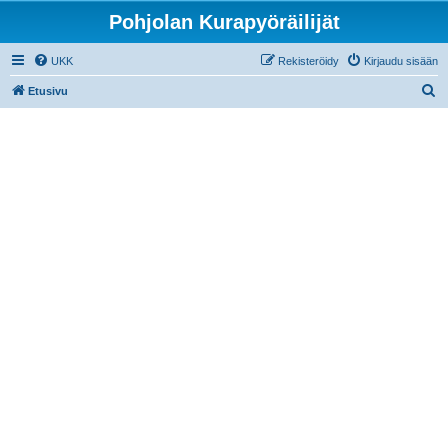
Pohjolan Kurapyöräilijät
UKK
Rekisteröidy
Kirjaudu sisään
E
Etusivu
t
s
i