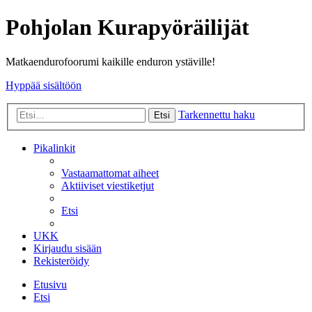
Pohjolan Kurapyöräilijät
Matkaendurofoorumi kaikille enduron ystäville!
Hyppää sisältöön
Tarkennettu haku
Etsi
Pikalinkit
Vastaamattomat aiheet
Aktiiviset viestiketjut
Etsi
UKK
Kirjaudu sisään
Rekisteröidy
Etusivu
Etsi