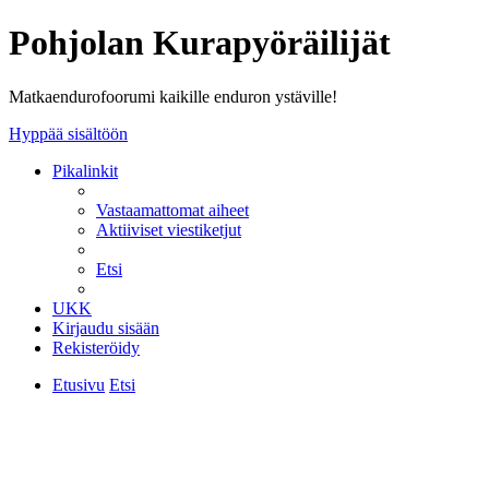
Pohjolan Kurapyöräilijät
Matkaendurofoorumi kaikille enduron ystäville!
Hyppää sisältöön
Pikalinkit
Vastaamattomat aiheet
Aktiiviset viestiketjut
Etsi
UKK
Kirjaudu sisään
Rekisteröidy
Etusivu
Etsi