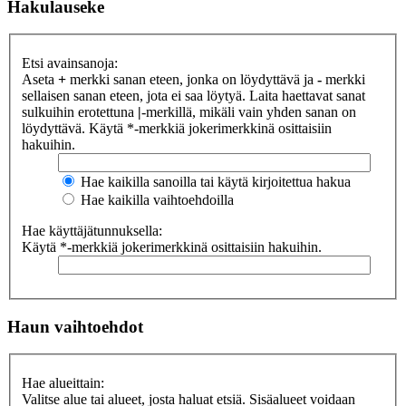
Hakulauseke
Etsi avainsanoja:
Aseta
+
merkki sanan eteen, jonka on löydyttävä ja
-
merkki
sellaisen sanan eteen, jota ei saa löytyä. Laita haettavat sanat
sulkuihin erotettuna
|
-merkillä, mikäli vain yhden sanan on
löydyttävä. Käytä *-merkkiä jokerimerkkinä osittaisiin
hakuihin.
Hae kaikilla sanoilla tai käytä kirjoitettua hakua
Hae kaikilla vaihtoehdoilla
Hae käyttäjätunnuksella:
Käytä *-merkkiä jokerimerkkinä osittaisiin hakuihin.
Haun vaihtoehdot
Hae alueittain:
Valitse alue tai alueet, josta haluat etsiä. Sisäalueet voidaan