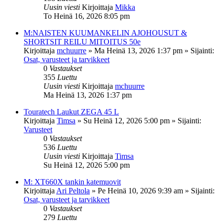
Uusin viesti
Kirjoittaja
Mikka
To Heinä 16, 2026 8:05 pm
M:NAISTEN KUUMANKELIN AJOHOUSUT &
SHORTSIT REILU MITOITUS 50e
Kirjoittaja
mchuurre
»
Ma Heinä 13, 2026 1:37 pm
» Sijainti:
Osat, varusteet ja tarvikkeet
0
Vastaukset
355
Luettu
Uusin viesti
Kirjoittaja
mchuurre
Ma Heinä 13, 2026 1:37 pm
Touratech Laukut ZEGA 45 L
Kirjoittaja
Timsa
»
Su Heinä 12, 2026 5:00 pm
» Sijainti:
Varusteet
0
Vastaukset
536
Luettu
Uusin viesti
Kirjoittaja
Timsa
Su Heinä 12, 2026 5:00 pm
M: XT660X tankin katemuovit
Kirjoittaja
Ari Peltola
»
Pe Heinä 10, 2026 9:39 am
» Sijainti:
Osat, varusteet ja tarvikkeet
0
Vastaukset
279
Luettu