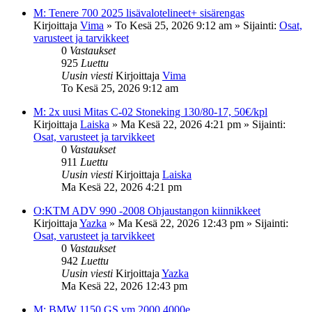
M: Tenere 700 2025 lisävalotelineet+ sisärengas
Kirjoittaja
Vima
»
To Kesä 25, 2026 9:12 am
» Sijainti:
Osat,
varusteet ja tarvikkeet
0
Vastaukset
925
Luettu
Uusin viesti
Kirjoittaja
Vima
To Kesä 25, 2026 9:12 am
M: 2x uusi Mitas C-02 Stoneking 130/80-17, 50€/kpl
Kirjoittaja
Laiska
»
Ma Kesä 22, 2026 4:21 pm
» Sijainti:
Osat, varusteet ja tarvikkeet
0
Vastaukset
911
Luettu
Uusin viesti
Kirjoittaja
Laiska
Ma Kesä 22, 2026 4:21 pm
O:KTM ADV 990 -2008 Ohjaustangon kiinnikkeet
Kirjoittaja
Yazka
»
Ma Kesä 22, 2026 12:43 pm
» Sijainti:
Osat, varusteet ja tarvikkeet
0
Vastaukset
942
Luettu
Uusin viesti
Kirjoittaja
Yazka
Ma Kesä 22, 2026 12:43 pm
M: BMW 1150 GS vm.2000 4000e