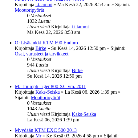
Kirjoittaja
t.t.tammi
»
Ma Kesä 22, 2026 8:53 am
» Sijainti:
Moottoripyörät
0
Vastaukset
1032
Luettu
Uusin viesti
Kirjoittaja
t.t.tammi
Ma Kesä 22, 2026 8:53 am
O: Lisätankki KTM 690 Enduro
Kirjoittaja
Birke
»
Su Kesä 14, 2026 12:50 pm
» Sijainti:
Osat, varusteet ja tarvikkeet
0
Vastaukset
944
Luettu
Uusin viesti
Kirjoittaja
Birke
Su Kesä 14, 2026 12:50 pm
M: Triumph Tiger 800 XC vm. 2011
Kirjoittaja
Kaks-Seiska
»
La Kesä 06, 2026 1:39 pm
»
Sijainti:
Moottoripyörät
0
Vastaukset
1043
Luettu
Uusin viesti
Kirjoittaja
Kaks-Seiska
La Kesä 06, 2026 1:39 pm
Myydään KTM EXC 500 2013
Kirjoittaja
Mr
»
Ke Kesä 03, 2026 4:58 pm
» Sijainti: