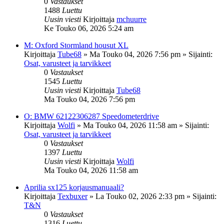
0
Vastaukset
1488
Luettu
Uusin viesti
Kirjoittaja
mchuurre
Ke Touko 06, 2026 5:24 am
M: Oxford Stormland housut XL
Kirjoittaja
Tube68
»
Ma Touko 04, 2026 7:56 pm
» Sijainti:
Osat, varusteet ja tarvikkeet
0
Vastaukset
1545
Luettu
Uusin viesti
Kirjoittaja
Tube68
Ma Touko 04, 2026 7:56 pm
O: BMW 62122306287 Speedometerdrive
Kirjoittaja
Wolfi
»
Ma Touko 04, 2026 11:58 am
» Sijainti:
Osat, varusteet ja tarvikkeet
0
Vastaukset
1397
Luettu
Uusin viesti
Kirjoittaja
Wolfi
Ma Touko 04, 2026 11:58 am
Aprilia sx125 korjausmanuaali?
Kirjoittaja
Texbuxer
»
La Touko 02, 2026 2:33 pm
» Sijainti:
T&N
0
Vastaukset
1316
Luettu