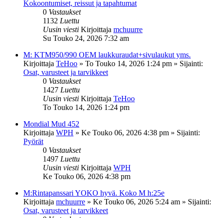
Kokoontumiset, reissut ja tapahtumat
0
Vastaukset
1132
Luettu
Uusin viesti
Kirjoittaja
mchuurre
Su Touko 24, 2026 7:32 am
M: KTM950/990 OEM laukkuraudat+sivulaukut yms.
Kirjoittaja
TeHoo
»
To Touko 14, 2026 1:24 pm
» Sijainti:
Osat, varusteet ja tarvikkeet
0
Vastaukset
1427
Luettu
Uusin viesti
Kirjoittaja
TeHoo
To Touko 14, 2026 1:24 pm
Mondial Mud 452
Kirjoittaja
WPH
»
Ke Touko 06, 2026 4:38 pm
» Sijainti:
Pyörät
0
Vastaukset
1497
Luettu
Uusin viesti
Kirjoittaja
WPH
Ke Touko 06, 2026 4:38 pm
M:Rintapanssari YOKO hyvä. Koko M h:25e
Kirjoittaja
mchuurre
»
Ke Touko 06, 2026 5:24 am
» Sijainti:
Osat, varusteet ja tarvikkeet