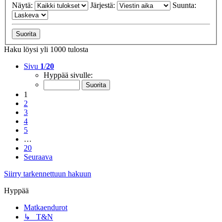
Näytä:
Järjestä:
Suunta:
Haku löysi yli 1000 tulosta
Sivu
1
/
20
Hyppää sivulle:
1
2
3
4
5
…
20
Seuraava
Siirry tarkennettuun hakuun
Hyppää
Matkaendurot
↳ T&N