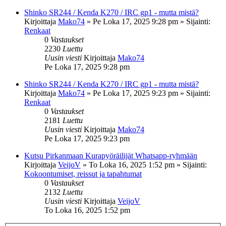
Shinko SR244 / Kenda K270 / IRC gp1 - mutta mistä?
Kirjoittaja
Mako74
»
Pe Loka 17, 2025 9:28 pm
» Sijainti:
Renkaat
0
Vastaukset
2230
Luettu
Uusin viesti
Kirjoittaja
Mako74
Pe Loka 17, 2025 9:28 pm
Shinko SR244 / Kenda K270 / IRC gp1 - mutta mistä?
Kirjoittaja
Mako74
»
Pe Loka 17, 2025 9:23 pm
» Sijainti:
Renkaat
0
Vastaukset
2181
Luettu
Uusin viesti
Kirjoittaja
Mako74
Pe Loka 17, 2025 9:23 pm
Kutsu Pirkanmaan Kurapyöräilijät Whatsapp-ryhmään
Kirjoittaja
VeijoV
»
To Loka 16, 2025 1:52 pm
» Sijainti:
Kokoontumiset, reissut ja tapahtumat
0
Vastaukset
2132
Luettu
Uusin viesti
Kirjoittaja
VeijoV
To Loka 16, 2025 1:52 pm