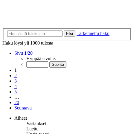
Tarkennettu haku
Etsi
Haku löysi yli 1000 tulosta
Sivu
1
/
20
Hyppää sivulle:
1
2
3
4
5
…
20
Seuraava
Aiheet
Vastaukset
Luettu