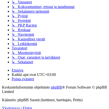
↳ Varusteet
↳ Kokoontumiset, reissut ja tapahtumat
↳ Sekalainen tarinointi
↳ Pyörät
↳ Projektit
↳ PKP Racing
↳ Renkaat
↳ Navigointi
↳ Kaupalliset viestit
↳ Leikkikenttä
Tavaratori
↳ Moottoripyörät
↳ Osat, varusteet ja tarvikkeet
↳ Sekalaiset
Etusivu
Kaikki ajat ovat
UTC+03:00
Poista evästeet
Keskustelufoorumin ohjelmisto
phpBB
® Forum Software © phpBB
Limited
Käännös: phpBB Suomi (lurttinen, harritapio, Pettis)
Yksityisyys
|
Ehdot