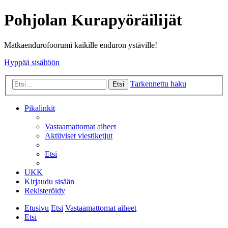
Pohjolan Kurapyöräilijät
Matkaendurofoorumi kaikille enduron ystäville!
Hyppää sisältöön
Tarkennettu haku
Etsi
Pikalinkit
Vastaamattomat aiheet
Aktiiviset viestiketjut
Etsi
UKK
Kirjaudu sisään
Rekisteröidy
Etusivu
Etsi
Vastaamattomat aiheet
Etsi