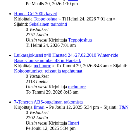
Pe Maalis 20, 2026 1:10 pm
Honda Crf 300L kaveri
Kirjoittaja
Teppojoshua
»
Ti Helmi 24, 2026 7:01 am
»
Sijainti:
Sekalainen tarinointi
0
Vastaukset
2757
Luettu
Uusin viesti
Kirjoittaja
Teppojoshua
Ti Helmi 24, 2026 7:01 am
Luikasajokurssi #48 Harstad 24.-27.02.2010 Winter-ride
Basic Course number 48 in Harstad.
Kirjoittaja
mchuurre
»
To Tammi 29, 2026 8:43 am
» Sijainti:
Kokoontumiset, reissut ja tapahtumat
0
Vastaukset
2118
Luettu
Uusin viesti
Kirjoittaja
mchuurre
To Tammi 29, 2026 8:43 am
7-Teneren ABS-ongelman ratkomista
Kirjoittaja
Ilmari
»
Pe Joulu 12, 2025 5:34 pm
» Sijainti:
T&N
0
Vastaukset
2202
Luettu
Uusin viesti
Kirjoittaja
Ilmari
Pe Joulu 12, 2025 5:34 pm