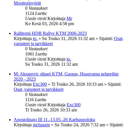
Moottoripyörät
0
Vastaukset
1124
Luettu
Uusin viesti
Kirjoittaja
Mr
Ke Kesä 03, 2026 4:58 pm
Rallitorni HDB Rallye KTM 2006-2023
Kirjoittaja
to.
»
Su Touko 31, 2026 11:32 am
» Sijainti:
Osat,
varusteet ja tarvikkeet
0
Vastaukset
1061
Luettu
Uusin viesti
Kirjoittaja
to.
Su Touko 31, 2026 11:32 am
M: Akrapovic slipari KTM, Gasgas, Husqvarna nelareihin
2020 - 2023
Kirjoittaja
Exc300
»
Ti Touko 26, 2026 10:33 am
» Sijainti:
Osat, varusteet ja tarvikkeet
0
Vastaukset
1116
Luettu
Uusin viesti
Kirjoittaja
Exc300
Ti Touko 26, 2026 10:33 am
Apostolinajo III 11.-13.05.-26 Karhunpoloku
Kirjoittaja
mchuurre
»
Su Touko 24, 2026 7:32 am
» Sijainti: