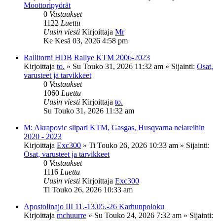
Moottoripyörät
0
Vastaukset
1122
Luettu
Uusin viesti
Kirjoittaja
Mr
Ke Kesä 03, 2026 4:58 pm
Rallitorni HDB Rallye KTM 2006-2023
Kirjoittaja
to.
»
Su Touko 31, 2026 11:32 am
» Sijainti:
Osat,
varusteet ja tarvikkeet
0
Vastaukset
1060
Luettu
Uusin viesti
Kirjoittaja
to.
Su Touko 31, 2026 11:32 am
M: Akrapovic slipari KTM, Gasgas, Husqvarna nelareihin
2020 - 2023
Kirjoittaja
Exc300
»
Ti Touko 26, 2026 10:33 am
» Sijainti:
Osat, varusteet ja tarvikkeet
0
Vastaukset
1116
Luettu
Uusin viesti
Kirjoittaja
Exc300
Ti Touko 26, 2026 10:33 am
Apostolinajo III 11.-13.05.-26 Karhunpoloku
Kirjoittaja
mchuurre
»
Su Touko 24, 2026 7:32 am
» Sijainti: