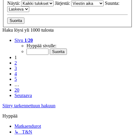
Näytä:
Järjestä:
Suunta:
Haku löysi yli 1000 tulosta
Sivu
1
/
20
Hyppää sivulle:
1
2
3
4
5
…
20
Seuraava
Siirry tarkennettuun hakuun
Hyppää
Matkaendurot
↳ T&N