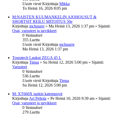
Uusin viesti
Kirjoittaja
Mikka
To Heinä 16, 2026 8:05 pm
M:NAISTEN KUUMANKELIN AJOHOUSUT &
SHORTSIT REILU MITOITUS 50e
Kirjoittaja
mchuurre
»
Ma Heinä 13, 2026 1:37 pm
» Sijainti:
Osat, varusteet ja tarvikkeet
0
Vastaukset
355
Luettu
Uusin viesti
Kirjoittaja
mchuurre
Ma Heinä 13, 2026 1:37 pm
Touratech Laukut ZEGA 45 L
Kirjoittaja
Timsa
»
Su Heinä 12, 2026 5:00 pm
» Sijainti:
Varusteet
0
Vastaukset
536
Luettu
Uusin viesti
Kirjoittaja
Timsa
Su Heinä 12, 2026 5:00 pm
M: XT660X tankin katemuovit
Kirjoittaja
Ari Peltola
»
Pe Heinä 10, 2026 9:39 am
» Sijainti:
Osat, varusteet ja tarvikkeet
0
Vastaukset
279
Luettu