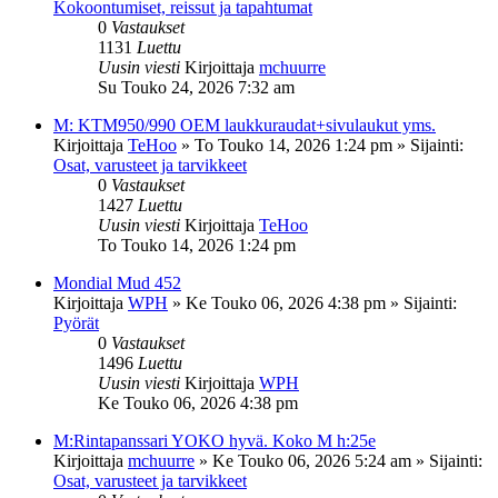
Kokoontumiset, reissut ja tapahtumat
0
Vastaukset
1131
Luettu
Uusin viesti
Kirjoittaja
mchuurre
Su Touko 24, 2026 7:32 am
M: KTM950/990 OEM laukkuraudat+sivulaukut yms.
Kirjoittaja
TeHoo
»
To Touko 14, 2026 1:24 pm
» Sijainti:
Osat, varusteet ja tarvikkeet
0
Vastaukset
1427
Luettu
Uusin viesti
Kirjoittaja
TeHoo
To Touko 14, 2026 1:24 pm
Mondial Mud 452
Kirjoittaja
WPH
»
Ke Touko 06, 2026 4:38 pm
» Sijainti:
Pyörät
0
Vastaukset
1496
Luettu
Uusin viesti
Kirjoittaja
WPH
Ke Touko 06, 2026 4:38 pm
M:Rintapanssari YOKO hyvä. Koko M h:25e
Kirjoittaja
mchuurre
»
Ke Touko 06, 2026 5:24 am
» Sijainti:
Osat, varusteet ja tarvikkeet