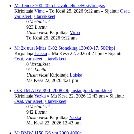
M: Tenere 700 2025 lisävalotelineet+ sisärengas
Kirjoittaja
Vima
»
To Kesä 25, 2026 9:12 am
» Sijainti:
Osat,
varusteet ja tarvikkeet
0
Vastaukset
923
Luettu
Uusin viesti
Kirjoittaja
Vima
To Kesä 25, 2026 9:12 am
M: 2x uusi Mitas C-02 Stoneking 130/80-17, 50€/kpl
Kirjoittaja
Laiska
»
Ma Kesä 22, 2026 4:21 pm
» Sijainti:
Osat, varusteet ja tarvikkeet
0
Vastaukset
911
Luettu
Uusin viesti
Kirjoittaja
Laiska
Ma Kesä 22, 2026 4:21 pm
O:KTM ADV 990 -2008 Ohjaustangon kiinnikkeet
Kirjoittaja
Yazka
»
Ma Kesä 22, 2026 12:43 pm
» Sijainti:
Osat, varusteet ja tarvikkeet
0
Vastaukset
942
Luettu
Uusin viesti
Kirjoittaja
Yazka
Ma Kesä 22, 2026 12:43 pm
M: BMW 1150 GS vm.2000 4000e