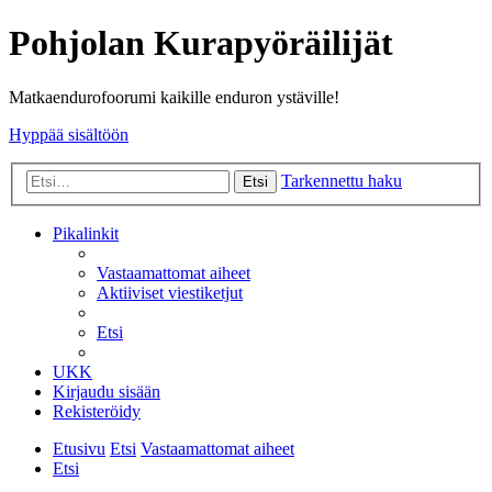
Pohjolan Kurapyöräilijät
Matkaendurofoorumi kaikille enduron ystäville!
Hyppää sisältöön
Tarkennettu haku
Etsi
Pikalinkit
Vastaamattomat aiheet
Aktiiviset viestiketjut
Etsi
UKK
Kirjaudu sisään
Rekisteröidy
Etusivu
Etsi
Vastaamattomat aiheet
Etsi