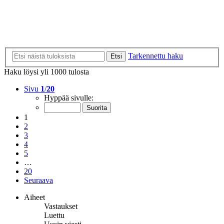
Tarkennettu haku
Etsi
Haku löysi yli 1000 tulosta
Sivu
1
/
20
Hyppää sivulle:
1
2
3
4
5
…
20
Seuraava
Aiheet
Vastaukset
Luettu