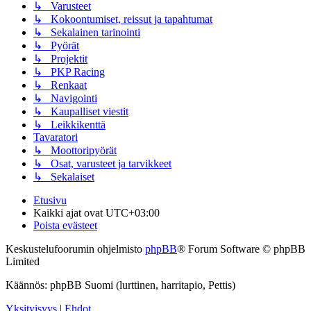
↳ Varusteet
↳ Kokoontumiset, reissut ja tapahtumat
↳ Sekalainen tarinointi
↳ Pyörät
↳ Projektit
↳ PKP Racing
↳ Renkaat
↳ Navigointi
↳ Kaupalliset viestit
↳ Leikkikenttä
Tavaratori
↳ Moottoripyörät
↳ Osat, varusteet ja tarvikkeet
↳ Sekalaiset
Etusivu
Kaikki ajat ovat
UTC+03:00
Poista evästeet
Keskustelufoorumin ohjelmisto
phpBB
® Forum Software © phpBB
Limited
Käännös: phpBB Suomi (lurttinen, harritapio, Pettis)
Yksityisyys
|
Ehdot