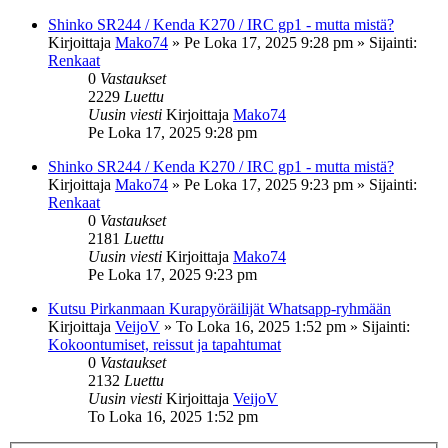
Shinko SR244 / Kenda K270 / IRC gp1 - mutta mistä?
Kirjoittaja
Mako74
»
Pe Loka 17, 2025 9:28 pm
» Sijainti:
Renkaat
0
Vastaukset
2229
Luettu
Uusin viesti
Kirjoittaja
Mako74
Pe Loka 17, 2025 9:28 pm
Shinko SR244 / Kenda K270 / IRC gp1 - mutta mistä?
Kirjoittaja
Mako74
»
Pe Loka 17, 2025 9:23 pm
» Sijainti:
Renkaat
0
Vastaukset
2181
Luettu
Uusin viesti
Kirjoittaja
Mako74
Pe Loka 17, 2025 9:23 pm
Kutsu Pirkanmaan Kurapyöräilijät Whatsapp-ryhmään
Kirjoittaja
VeijoV
»
To Loka 16, 2025 1:52 pm
» Sijainti:
Kokoontumiset, reissut ja tapahtumat
0
Vastaukset
2132
Luettu
Uusin viesti
Kirjoittaja
VeijoV
To Loka 16, 2025 1:52 pm