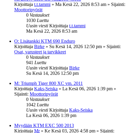
Kirjoittaja
t.t.tammi
»
Ma Kesä 22, 2026 8:53 am
» Sijainti:
Moottoripyörät
0
Vastaukset
1030
Luettu
Uusin viesti
Kirjoittaja
t.t.tammi
Ma Kesä 22, 2026 8:53 am
O: Lisätankki KTM 690 Enduro
Kirjoittaja
Birke
»
Su Kesä 14, 2026 12:50 pm
» Sijainti:
Osat, varusteet ja tarvikkeet
0
Vastaukset
941
Luettu
Uusin viesti
Kirjoittaja
Birke
Su Kesä 14, 2026 12:50 pm
M: Triumph Tiger 800 XC vm. 2011
Kirjoittaja
Kaks-Seiska
»
La Kesä 06, 2026 1:39 pm
»
Sijainti:
Moottoripyörät
0
Vastaukset
1042
Luettu
Uusin viesti
Kirjoittaja
Kaks-Seiska
La Kesä 06, 2026 1:39 pm
Myydään KTM EXC 500 2013
Kirjoittaja
Mr
»
Ke Kesä 03, 2026 4:58 pm
» Sijainti: