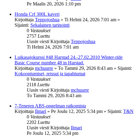
Pe Maalis 20, 2026 1:10 pm
Honda Crf 300L kaveri
Kirjoittaja
Teppojoshua
»
Ti Helmi 24, 2026 7:01 am
»
Sijainti:
Sekalainen tarinointi
0
Vastaukset
2757
Luettu
Uusin viesti
Kirjoittaja
Teppojoshua
Ti Helmi 24, 2026 7:01 am
Luikasajokurssi #48 Harstad 24.-27.02.2010 Winter-ride
Basic Course number 48 in Harstad.
Kirjoittaja
mchuurre
»
To Tammi 29, 2026 8:43 am
» Sijainti:
Kokoontumiset, reissut ja tapahtumat
0
Vastaukset
2118
Luettu
Uusin viesti
Kirjoittaja
mchuurre
To Tammi 29, 2026 8:43 am
7-Teneren ABS-ongelman ratkomista
Kirjoittaja
Ilmari
»
Pe Joulu 12, 2025 5:34 pm
» Sijainti:
T&N
0
Vastaukset
2202
Luettu
Uusin viesti
Kirjoittaja
Ilmari
Pe Joulu 12, 2025 5:34 pm