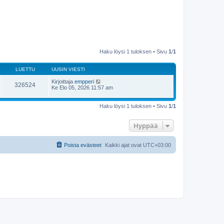
Haku löysi 1 tuloksen • Sivu
1
/
1
LUETTU
UUSIN VIESTI
Kirjoittaja
empperi
326524
Ke Elo 05, 2026 11:57 am
Haku löysi 1 tuloksen • Sivu
1
/
1
Hyppää
Poista evästeet
Kaikki ajat ovat
UTC+03:00