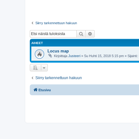
Siirry tarkennettuun hakuun
Etsi
Tarkennettu haku
AIHEET
Locus map
Kirjoittaja
Justeeri
»
Su Huhti 15, 2018 5:15 pm
» Sijainti:
Siirry tarkennettuun hakuun
Etusivu