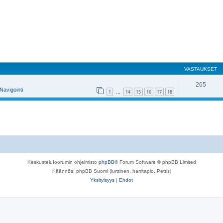
VASTAUKSET
265
Navigointi
1
14
15
16
17
18
…
Keskustelufoorumin ohjelmisto
phpBB
® Forum Software © phpBB Limited
Käännös: phpBB Suomi (lurttinen, harritapio, Pettis)
Yksityisyys
|
Ehdot