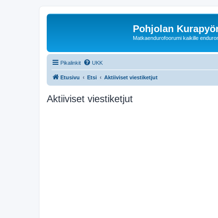
Pohjolan Kurapyörä
Matkaendurofoorumi kaikille enduron 
Pikalinkit
UKK
Etusivu
Etsi
Aktiiviset viestiketjut
Aktiiviset viestiketjut