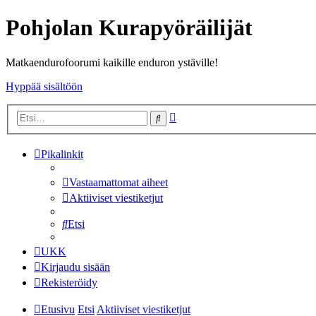
Pohjolan Kurapyöräilijät
Matkaendurofoorumi kaikille enduron ystäville!
Hyppää sisältöön
Tarkennettu
Etsi
haku
Pikalinkit
Vastaamattomat aiheet
Aktiiviset viestiketjut
Etsi
UKK
Kirjaudu sisään
Rekisteröidy
Etusivu
Etsi
Aktiiviset viestiketjut