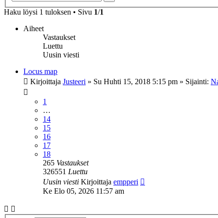
haku
Haku löysi 1 tuloksen • Sivu
1
/
1
Aiheet
Vastaukset
Luettu
Uusin viesti
Locus map
Kirjoittaja
Justeeri
»
Su Huhti 15, 2018 5:15 pm
» Sijainti:
Na
1
…
14
15
16
17
18
265
Vastaukset
326551
Luettu
Uusin viesti
Kirjoittaja
empperi
Ke Elo 05, 2026 11:57 am