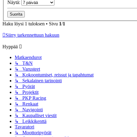
Näytä:
Haku löysi 1 tuloksen • Sivu
1
/
1
Siirry tarkennettuun hakuun
Hyppää
Matkaendurot
↳ T&N
↳ Varusteet
↳ Kokoontumiset, reissut ja tapahtumat
↳ Sekalainen tarinointi
↳ Pyörät
↳ Projektit
↳ PKP Racing
↳ Renkaat
↳ Navigointi
↳ Kaupalliset viestit
↳ Leikkikenttä
Tavaratori
↳ Moottoripyörät