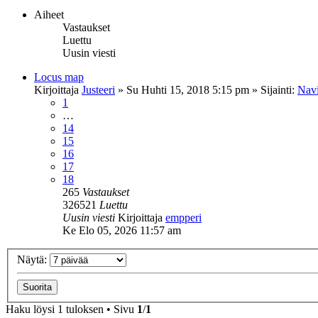
Aiheet
Vastaukset
Luettu
Uusin viesti
Locus map
Kirjoittaja
Justeeri
»
Su Huhti 15, 2018 5:15 pm
» Sijainti:
Navi
1
…
14
15
16
17
18
265
Vastaukset
326521
Luettu
Uusin viesti
Kirjoittaja
empperi
Ke Elo 05, 2026 11:57 am
Näytä:
Haku löysi 1 tuloksen • Sivu
1
/
1