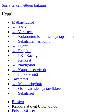
Siirry tarkennettuun hakuun
Hyppää
Matkaendurot
↳ T&N
↳ Varusteet
↳ Kokoontumiset, reissut ja tapahtumat
↳ Sekalainen tarinointi
↳ Pyörät
↳ Projektit
↳ PKP Racing
↳ Renkaat
↳ Navigointi
↳ Kaupalliset viestit
↳ Leikkikenttä
Tavaratori
↳ Moottoripyörät
↳ Osat, varusteet ja tarvikkeet
↳ Sekalaiset
Etusivu
Kaikki ajat ovat
UTC+03:00
Poista evästeet