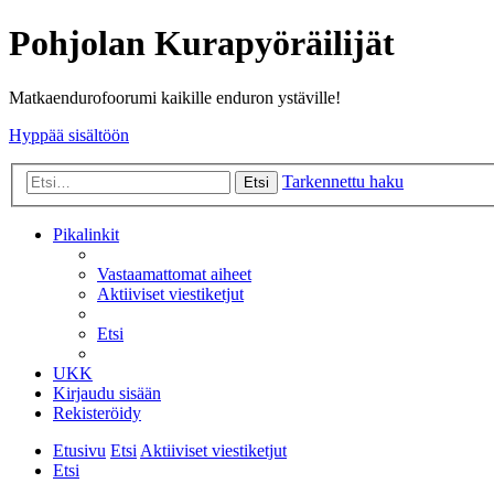
Pohjolan Kurapyöräilijät
Matkaendurofoorumi kaikille enduron ystäville!
Hyppää sisältöön
Tarkennettu haku
Etsi
Pikalinkit
Vastaamattomat aiheet
Aktiiviset viestiketjut
Etsi
UKK
Kirjaudu sisään
Rekisteröidy
Etusivu
Etsi
Aktiiviset viestiketjut
Etsi