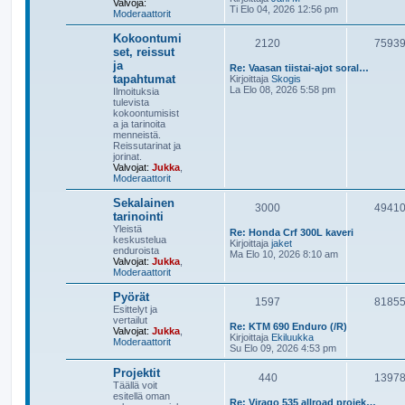
Valvoja:
ä
i
Ti Elo 04, 2026 12:56 pm
Moderaattorit
y
n
t
v
Kokoontumi
ä
i
2120
7593
set, reissut
u
e
u
s
ja
Re: Vaasan tiistai-ajot soral…
s
t
tapahtumat
N
Kirjoittaja
Skogis
i
i
ä
La Elo 08, 2026 5:58 pm
Ilmoituksia
n
y
tulevista
v
t
kokoontumisist
i
ä
a ja tarinoita
e
u
menneistä.
s
u
Reissutarinat ja
t
s
jorinat.
i
i
Valvojat:
Jukka
,
n
Moderaattorit
v
i
Sekalainen
3000
4941
e
tarinointi
s
Yleistä
t
Re: Honda Crf 300L kaveri
keskustelua
i
N
Kirjoittaja
jaket
enduroista
ä
Ma Elo 10, 2026 8:10 am
Valvojat:
Jukka
,
y
Moderaattorit
t
ä
Pyörät
u
1597
8185
u
Esittelyt ja
s
vertailut
Re: KTM 690 Enduro (/R)
i
Valvojat:
Jukka
,
N
Kirjoittaja
Ekiluukka
n
Moderaattorit
ä
Su Elo 09, 2026 4:53 pm
v
y
i
t
Projektit
e
440
1397
ä
s
Täällä voit
u
t
esitellä oman
u
Re: Virago 535 allroad projek…