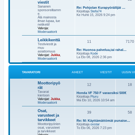
viestit
i
n
Sananen
Re: Pohjolan Kurapyöräilijät …
v
sponsoreiltamm
N
Kirjoittaja
Stefa74
i
e.
ä
Ke Huhti 15, 2026 9:24 pm
e
Älä mainosta
y
s
ilman lupaa, lue
t
t
netiketti!
ä
i
Valvoja:
u
Moderaattorit
u
s
Leikkikenttä
i
11
7170
n
Testiviestit ja
v
muu
Re: Huonoa palvelua,tai rahal…
i
asiattomuus
N
Kirjoittaja
Kode
e
Valvojat:
Jukka
,
ä
La Elo 08, 2026 2:36 pm
s
Moderaattorit
y
t
t
i
ä
u
TAVARATORI
AIHEET
VIESTIT
UUSIN V
u
s
i
Moottoripyö
12
18
n
rät
v
Tavarat
Honda VF 750 F varaosiksi 500€
i
kiertoon
N
Kirjoittaja
Pturu
e
Valvojat:
Jukka
,
ä
Ma Elo 10, 2026 10:54 am
s
Moderaattorit
y
t
t
i
Osat,
ä
39
58
u
varusteet ja
u
tarvikkeet
Re: M: Käyttämättömät punaise…
s
Moottoripyörien
N
Kirjoittaja
oxstar
i
osat, varusteet
ä
To Elo 06, 2026 7:23 pm
n
ja tarvikkeet
y
v
Valvoja:
t