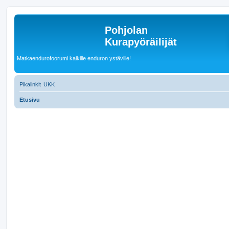
Pohjolan
Kurapyöräilijät
Matkaendurofoorumi kaikille enduron ystäville!
Pikalinkit
UKK
Etusivu