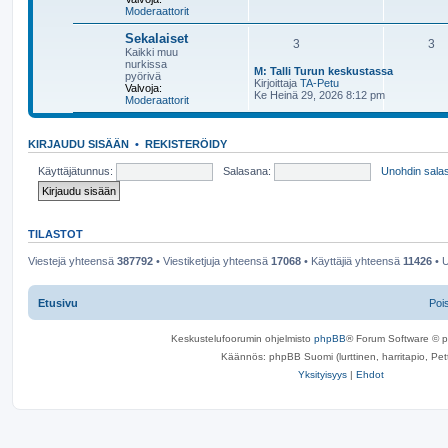
i
Moderaattorit
ä
e
u
s
u
Sekalaiset
t
3
3
s
i
Kaikki muu
i
nurkissa
M: Talli Turun keskustassa
n
pyörivä
N
Kirjoittaja
TA-Petu
v
Valvoja:
ä
Ke Heinä 29, 2026 8:12 pm
i
Moderaattorit
y
e
t
s
ä
t
u
i
KIRJAUDU SISÄÄN
•
REKISTERÖIDY
u
s
Käyttäjätunnus:
Salasana:
Unohdin sala
i
n
v
i
e
TILASTOT
s
t
Viestejä yhteensä
387792
• Viestiketjuja yhteensä
17068
• Käyttäjiä yhteensä
11426
• U
i
Etusivu
Poi
Keskustelufoorumin ohjelmisto
phpBB
® Forum Software © 
Käännös: phpBB Suomi (lurttinen, harritapio, Pett
Yksityisyys
|
Ehdot