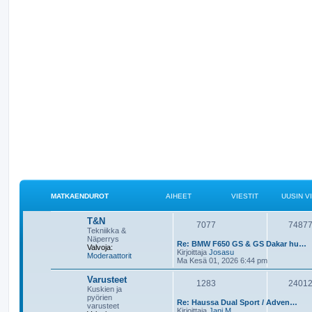
MATKAENDUROT
AIHEET
VIESTIT
UUSIN V
T&N
7077
7487
Tekniikka &
Näperrys
Re: BMW F650 GS & GS Dakar hu…
Valvoja:
N
Kirjoittaja
Josasu
Moderaattorit
ä
Ma Kesä 01, 2026 6:44 pm
y
t
Varusteet
1283
2401
ä
Kuskien ja
u
pyörien
u
Re: Haussa Dual Sport / Adven…
varusteet
N
s
Kirjoittaja
Jani M