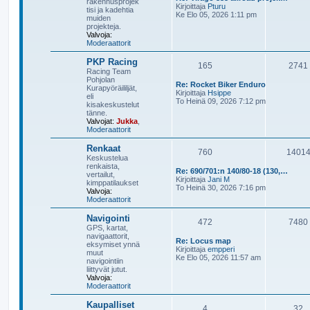
i
rakennusprojek
N
s
Kirjoittaja
Pturu
tisi ja kadehtia
ä
i
Ke Elo 05, 2026 1:11 pm
muiden
y
n
projekteja.
t
v
Valvoja:
ä
i
Moderaattorit
u
e
u
s
PKP Racing
s
t
165
2741
Racing Team
i
i
Pohjolan
n
Re: Rocket Biker Enduro
Kurapyöräililjät,
v
N
Kirjoittaja
Hsippe
eli
i
ä
To Heinä 09, 2026 7:12 pm
kisakeskustelut
e
y
tänne.
s
t
Valvojat:
Jukka
,
t
ä
Moderaattorit
i
u
u
Renkaat
s
760
1401
Keskustelua
i
renkaista,
n
Re: 690/701:n 140/80-18 (130,…
vertailut,
v
N
Kirjoittaja
Jani M
kimppatilaukset
i
ä
To Heinä 30, 2026 7:16 pm
Valvoja:
e
y
Moderaattorit
s
t
t
ä
i
Navigointi
u
472
7480
GPS, kartat,
u
navigaattorit,
s
Re: Locus map
eksymiset ynnä
i
N
Kirjoittaja
empperi
muut
n
ä
Ke Elo 05, 2026 11:57 am
navigointiin
v
y
liittyvät jutut.
i
t
Valvoja:
e
ä
Moderaattorit
s
u
t
u
i
Kaupalliset
s
4
32