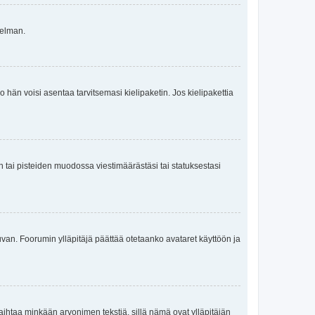
gelman.
ko hän voisi asentaa tarvitsemasi kielipaketin. Jos kielipakettia
en tai pisteiden muodossa viestimäärästäsi tai statuksestasi
 kuvan. Foorumin ylläpitäjä päättää otetaanko avataret käyttöön ja
i vaihtaa minkään arvonimen tekstiä, sillä nämä ovat ylläpitäjän