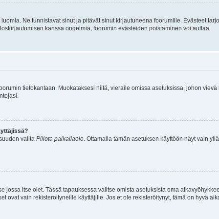
luomia. Ne tunnistavat sinut ja pitävät sinut kirjautuneena foorumille. Evästeet tarj
i uloskirjautumisen kanssa ongelmia, foorumin evästeiden poistaminen voi auttaa.
n foorumin tietokantaan. Muokataksesi niitä, vieraile omissa asetuksissa, johon vievä
ntojasi.
yttäjissä?
isuuden valita
Piilota paikallaolo
. Ottamalla tämän asetuksen käyttöön näyt vain ylläpit
 se jossa itse olet. Tässä tapauksessa valitse omista asetuksista oma aikavyöhykke
vat vain rekisteröityneille käyttäjille. Jos et ole rekisteröitynyt, tämä on hyvä aik