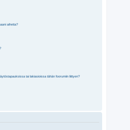
aani aihetta?
a?
töstapauksissa tai lakiasioissa tähän foorumiin liittyen?