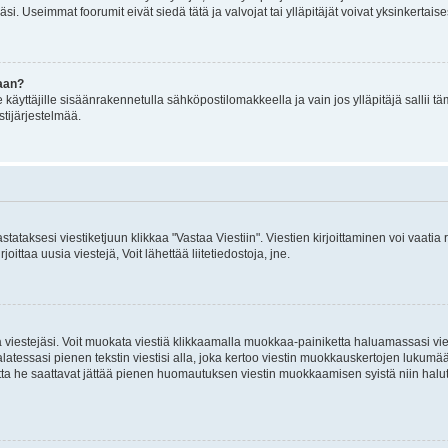
i. Useimmat foorumit eivät siedä tätä ja valvojat tai ylläpitäjät voivat yksinkertaise
aan?
le käyttäjille sisäänrakennetulla sähköpostilomakkeella ja vain jos ylläpitäjä sallii
stijärjestelmää.
stataksesi viestiketjuun klikkaa "Vastaa Viestiin". Viestien kirjoittaminen voi vaatia
joittaa uusia viestejä, Voit lähettää liitetiedostoja, jne.
ia viestejäsi. Voit muokata viestiä klikkaamalla muokkaa-painiketta haluamassasi vies
n palatessasi pienen tekstin viestisi alla, joka kertoo viestin muokkauskertojen luk
 mutta he saattavat jättää pienen huomautuksen viestin muokkaamisen syistä niin halu