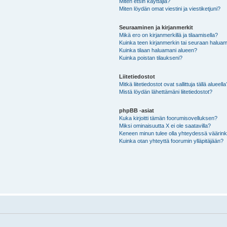
Miten etsin käyttäjiä?
Miten löydän omat viestini ja viestiketjuni?
Seuraaminen ja kirjanmerkit
Mikä ero on kirjanmerkillä ja tilaamisella?
Kuinka teen kirjanmerkin tai seuraan haluam
Kuinka tilaan haluamani alueen?
Kuinka poistan tilaukseni?
Liitetiedostot
Mitkä liitetiedostot ovat sallittuja tällä alueell
Mistä löydän lähettämäni liitetiedostot?
phpBB -asiat
Kuka kirjoitti tämän foorumisovelluksen?
Miksi ominaisuutta X ei ole saatavilla?
Keneen minun tulee olla yhteydessä väärinkäy
Kuinka otan yhteyttä foorumin ylläpitäjään?