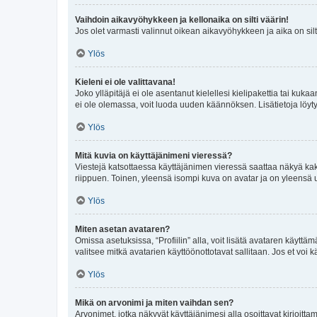
Vaihdoin aikavyöhykkeen ja kellonaika on silti väärin!
Jos olet varmasti valinnut oikean aikavyöhykkeen ja aika on silt
Ylös
Kieleni ei ole valittavana!
Joko ylläpitäjä ei ole asentanut kielellesi kielipakettia tai kuka
ei ole olemassa, voit luoda uuden käännöksen. Lisätietoja löyt
Ylös
Mitä kuvia on käyttäjänimeni vieressä?
Viestejä katsottaessa käyttäjänimen vieressä saattaa näkyä kaksi
riippuen. Toinen, yleensä isompi kuva on avatar ja on yleensä un
Ylös
Miten asetan avataren?
Omissa asetuksissa, “Profiilin” alla, voit lisätä avataren käyttä
valitsee mitkä avatarien käyttöönottotavat sallitaan. Jos et voi k
Ylös
Mikä on arvonimi ja miten vaihdan sen?
Arvonimet, jotka näkyvät käyttäjänimesi alla osoittavat kirjoittam