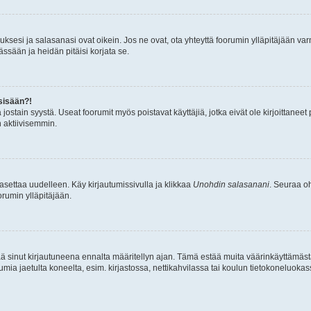
sesi ja salasanasi ovat oikein. Jos ne ovat, ota yhteyttä foorumin ylläpitäjään varmi
ssään ja heidän pitäisi korjata se.
sisään?!
stä jostain syystä. Useat foorumit myös poistavat käyttäjiä, jotka eivät ole kirjoitta
n aktiivisemmin.
asettaa uudelleen. Käy kirjautumissivulla ja klikkaa
Unohdin salasanani
. Seuraa oh
rumin ylläpitäjään.
tää sinut kirjautuneena ennalta määritellyn ajan. Tämä estää muita väärinkäyttämäs
rumia jaetulta koneelta, esim. kirjastossa, nettikahvilassa tai koulun tietokoneluokas