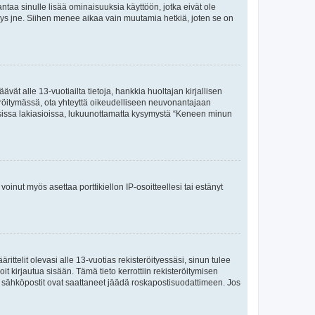
 antaa sinulle lisää ominaisuuksia käyttöön, jotka eivät ole
enyys jne. Siihen menee aikaa vain muutamia hetkiä, joten se on
vät alle 13-vuotiailta tietoja, hankkia huoltajan kirjallisen
teröitymässä, ota yhteyttä oikeudelliseen neuvonantajaan
isissa lakiasioissa, lukuunottamatta kysymystä “Keneen minun
oinut myös asettaa porttikiellon IP-osoitteellesi tai estänyt
ttelit olevasi alle 13-vuotias rekisteröityessäsi, sinun tulee
it kirjautua sisään. Tämä tieto kerrottiin rekisteröitymisen
ai sähköpostit ovat saattaneet jäädä roskapostisuodattimeen. Jos