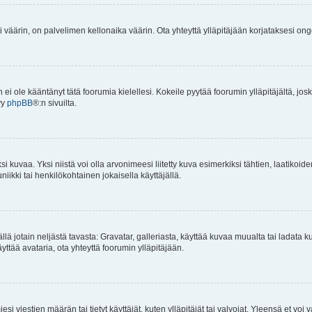
i väärin, on palvelimen kellonaika väärin. Ota yhteyttä ylläpitäjään korjataksesi on
an ei ole kääntänyt tätä foorumia kielellesi. Kokeile pyytää foorumin ylläpitäjältä, jos
yy
phpBB
®:n sivuilta.
 kuvaa. Yksi niistä voi olla arvonimeesi liitetty kuva esimerkiksi tähtien, laatikoid
iikki tai henkilökohtainen jokaisella käyttäjällä.
mällä jotain neljästä tavasta: Gravatar, galleriasta, käyttää kuvaa muualta tai ladata
äyttää avataria, ota yhteyttä foorumin ylläpitäjään.
iesi viestien määrän tai tietyt käyttäjät, kuten ylläpitäjät tai valvojat. Yleensä et vo