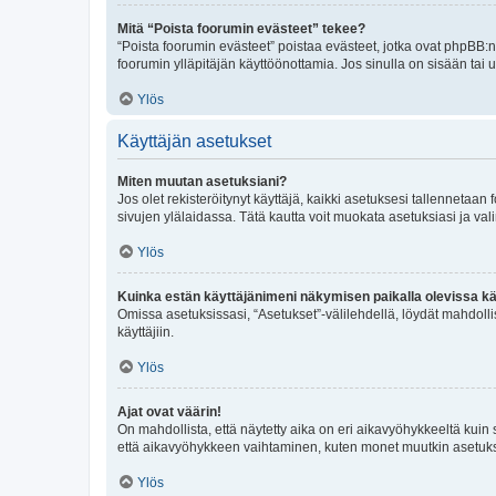
Mitä “Poista foorumin evästeet” tekee?
“Poista foorumin evästeet” poistaa evästeet, jotka ovat phpBB:n 
foorumin ylläpitäjän käyttöönottamia. Jos sinulla on sisään ta
Ylös
Käyttäjän asetukset
Miten muutan asetuksiani?
Jos olet rekisteröitynyt käyttäjä, kaikki asetuksesi tallennetaa
sivujen ylälaidassa. Tätä kautta voit muokata asetuksiasi ja vali
Ylös
Kuinka estän käyttäjänimeni näkymisen paikalla olevissa kä
Omissa asetuksissasi, “Asetukset”-välilehdellä, löydät mahdoll
käyttäjiin.
Ylös
Ajat ovat väärin!
On mahdollista, että näytetty aika on eri aikavyöhykkeeltä kuin
että aikavyöhykkeen vaihtaminen, kuten monet muutkin asetukset o
Ylös