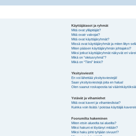
Käyttäjätasot ja ryhmät
Mitä ovat ylläpitäjät?
Mitä ovatr valvojat?
Mitä ovat käyttäjäryhmät?
Missä ovat käyttäjäryhmät ja miten liityn sel
Miten pääsen käyttäjäryhmän johtajaksi?
Miksi jotkut käyttäjäryhmät näkyvät eri värei
Mikä on “oletusryhmä”?
Mikä on “Tiimi” linkki?
Yksityisviestit
En voi lähettää yksityisviestejä!
Saan yksityisviestejä joita en halua!
Olen saanut roskapostia tai väärinkäytöksiä s
Ystävät ja vihamiehet
Mitä ovat kaveri ja vihamieslistat?
Kuinka voin lisätä / poistaa käyttäjiä kaverei
Foorumilta hakeminen
Miten etsin alueelta tai alueilta?
Miksi hakuni ei löytänyt mitään?
Miksi haku johti tyhjään sivuun!?