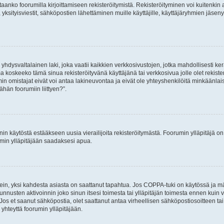
vitaanko foorumilla kirjoittamiseen rekisteröitymistä. Rekisteröityminen voi kuitenkin
 yksityisviestit, sähköpostien lähettäminen muille käyttäjille, käyttäjäryhmien jäs
hdysvaltalainen laki, joka vaatii kaikkien verkkosivustojen, jotka mahdollisesti kerää
a koskeeko tämä sinua rekisteröityvänä käyttäjänä tai verkkosivua jolle olet rekis
 omistajat eivät voi antaa lakineuvontaa ja eivät ole yhteyshenkilöitä minkäänla
ähän foorumiin liittyen?”.
nin käytöstä estääkseen uusia vierailijoita rekisteröitymästä. Foorumin ylläpitäjä on v
umin ylläpitäjään saadaksesi apua.
ein, yksi kahdesta asiasta on saattanut tapahtua. Jos COPPA-tuki on käytössä ja määri
nnusten aktivoinnin joko sinun itsesi toimesta tai ylläpitäjän toimesta ennen kuin vo
. Jos et saanut sähköpostia, olet saattanut antaa virheellisen sähköpostiosoitteen t
 yhteyttä foorumin ylläpitäjään.