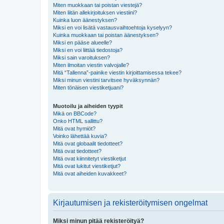
Miten muokkaan tai poistan viestejä?
Miten liitän allekirjoituksen viestiini?
Kuinka luon äänestyksen?
Miksi en voi lisätä vastausvaihtoehtoja kyselyyn?
Kuinka muokkaan tai poistan äänestyksen?
Miksi en pääse alueelle?
Miksi en voi liittää tiedostoja?
Miksi sain varoituksen?
Miten ilmoitan viestin valvojalle?
Mitä “Tallenna”-painike viestin kirjoittamisessa tekee?
Miksi minun viestini tarvitsee hyväksynnän?
Miten tönäisen viestiketjuani?
Muotoilu ja aiheiden tyypit
Mikä on BBCode?
Onko HTML sallittu?
Mitä ovat hymiöt?
Voinko lähettää kuvia?
Mitä ovat globaalit tiedotteet?
Mitä ovat tiedotteet?
Mitä ovat kiinnitetyt viestiketjut
Mitä ovat lukitut viestiketjut?
Mitä ovat aiheiden kuvakkeet?
Kirjautumisen ja rekisteröitymisen ongelmat
Miksi minun pitää rekisteröityä?