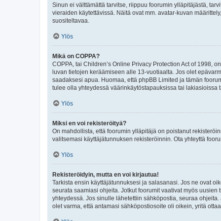
Sinun ei välttämättä tarvitse, riippuu foorumin ylläpitäjästä, tar
vieraiden käytettävissä. Näitä ovat mm. avatar-kuvan määrittely,
suositeltavaa.
Ylös
Mikä on COPPA?
COPPA, tai Children’s Online Privacy Protection Act of 1998, on y
luvan tietojen keräämiseen alle 13-vuotiaalta. Jos olet epävarm
saadaksesi apua. Huomaa, että phpBB Limited ja tämän foorumin
tulee olla yhteydessä väärinkäytöstapauksissa tai lakiasioissa t
Ylös
Miksi en voi rekisteröityä?
On mahdollista, että foorumin ylläpitäjä on poistanut rekisteröin
valitsemasi käyttäjätunnuksen rekisteröinnin. Ota yhteyttä foor
Ylös
Rekisteröidyin, mutta en voi kirjautua!
Tarkista ensin käyttäjätunnuksesi ja salasanasi. Jos ne ovat oik
seurata saamiasi ohjeita. Jotkut foorumit vaativat myös uusien tu
yhteydessä. Jos sinulle lähetettiin sähköpostia, seuraa ohjeita
olet varma, että antamasi sähköpostiosoite oli oikein, yritä ottaa