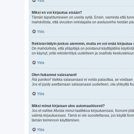
Ylös
Miksi en voi kirjautua sisään?
Tämän tapahtumiseen on useita syitä. Ensin, varmista että tunnuk
mahdollista, että sivuston omistajalla on asetusvirhe heidän pää
Ylös
Rekisteröidyin joskus aiemmin, mutta en voi enää kirjautua 
On mahdollista, että ylläpitäjä on poistanut käyttäjätilisi käytö
on käynyt, yritä rekisteröityä uudelleen ja osallistu keskusteluu
Ylös
Olen hukannut salasanani!
Älä panikoi! Vaikka salasanaasi ei voida palauttaa, se voidaan 
Jos et pysty asettamaan salasanaasi uudelleen, ota yhteyttä foo
Ylös
Miksi minut kirjataan ulos automaattisesti?
Jos et valitse
Muista minut
-laatikkoa kirjautuessasi, foorumi pi
valinta kirjautuessasi. Tämä ei ole suositeltavaa, jos käytät foo
tämän toiminnon käyttämisen.
Ylös