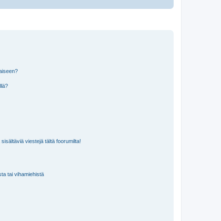
laiseen?
llä?
isältäviä viestejä tältä foorumilta!
sta tai vihamiehistä