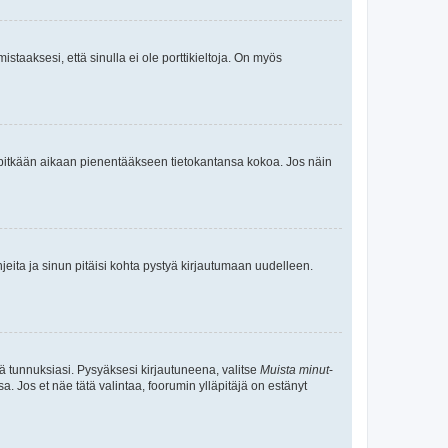
staaksesi, että sinulla ei ole porttikieltoja. On myös
neet pitkään aikaan pienentääkseen tietokantansa kokoa. Jos näin
jeita ja sinun pitäisi kohta pystyä kirjautumaan uudelleen.
tä tunnuksiasi. Pysyäksesi kirjautuneena, valitse
Muista minut
-
sa. Jos et näe tätä valintaa, foorumin ylläpitäjä on estänyt