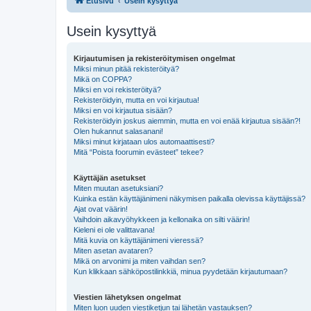
Etusivu
Usein kysyttyä
Usein kysyttyä
Kirjautumisen ja rekisteröitymisen ongelmat
Miksi minun pitää rekisteröityä?
Mikä on COPPA?
Miksi en voi rekisteröityä?
Rekisteröidyin, mutta en voi kirjautua!
Miksi en voi kirjautua sisään?
Rekisteröidyin joskus aiemmin, mutta en voi enää kirjautua sisään?!
Olen hukannut salasanani!
Miksi minut kirjataan ulos automaattisesti?
Mitä “Poista foorumin evästeet” tekee?
Käyttäjän asetukset
Miten muutan asetuksiani?
Kuinka estän käyttäjänimeni näkymisen paikalla olevissa käyttäjissä?
Ajat ovat väärin!
Vaihdoin aikavyöhykkeen ja kellonaika on silti väärin!
Kieleni ei ole valittavana!
Mitä kuvia on käyttäjänimeni vieressä?
Miten asetan avataren?
Mikä on arvonimi ja miten vaihdan sen?
Kun klikkaan sähköpostilinkkiä, minua pyydetään kirjautumaan?
Viestien lähetyksen ongelmat
Miten luon uuden viestiketjun tai lähetän vastauksen?