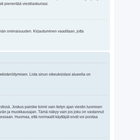
sti pienentää viestilaskuriasi.
 tämän ominaisuuden. Kirjautuminen vaaditaan, jotta
 rekisteröitymisen. Lista sinun oikeuksistasi alueella on
tissä. Joskus painike toimii vain tietyn ajan viestin luomisen
umäärän ja muokkausajan. Tämä näkyy vain jos joku on vastannut
tessaan. Huomaa, että normaalit käyttäjät eivät voi poistaa