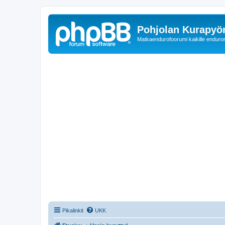
Pohjolan Kurapyörä
Matkaendurofoorumi kaikille enduron 
Pikalinkit
UKK