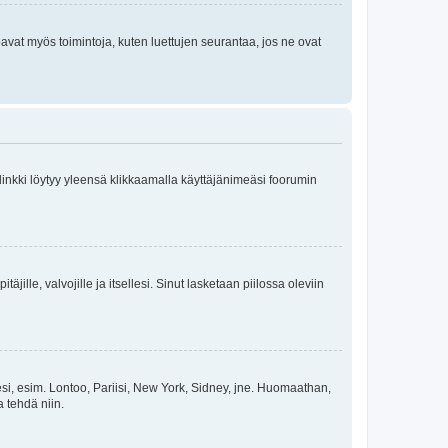
oavat myös toimintoja, kuten luettujen seurantaa, jos ne ovat
 linkki löytyy yleensä klikkaamalla käyttäjänimeäsi foorumin
äjille, valvojille ja itsellesi. Sinut lasketaan piilossa oleviin
esi, esim. Lontoo, Pariisi, New York, Sidney, jne. Huomaathan,
a tehdä niin.