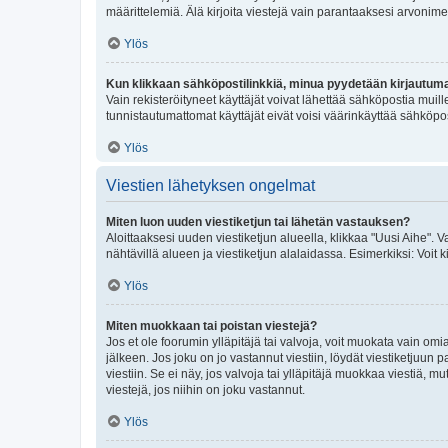
määrittelemiä. Älä kirjoita viestejä vain parantaaksesi arvonimeäs
Ylös
Kun klikkaan sähköpostilinkkiä, minua pyydetään kirjautum
Vain rekisteröityneet käyttäjät voivat lähettää sähköpostia muil
tunnistautumattomat käyttäjät eivät voisi väärinkäyttää sähköpo
Ylös
Viestien lähetyksen ongelmat
Miten luon uuden viestiketjun tai lähetän vastauksen?
Aloittaaksesi uuden viestiketjun alueella, klikkaa "Uusi Aihe". Va
nähtävillä alueen ja viestiketjun alalaidassa. Esimerkiksi: Voit kir
Ylös
Miten muokkaan tai poistan viestejä?
Jos et ole foorumin ylläpitäjä tai valvoja, voit muokata vain om
jälkeen. Jos joku on jo vastannut viestiin, löydät viestiketjuu
viestiin. Se ei näy, jos valvoja tai ylläpitäjä muokkaa viestiä,
viestejä, jos niihin on joku vastannut.
Ylös